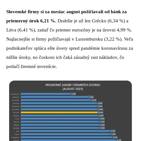
Slovenské firmy si za mesiac august požičiavali od bánk za
priemerný úrok 6,21 %.
Drahšie je už len Grécko (6,34 %) a
Litva (6,41 %), zatiaľ čo priemer eurozóny je na úrovni 4,99 %.
Najlacnejšie si firmy požičiavajú v Luxembursku (3,22 %). Veľa
podnikateľov spláca ešte úvery spred pandémie koronavírusu za
nižšie úroky, no čoskoro ich čaká zásadný rast nákladov, čo
potlačí firemné investície.