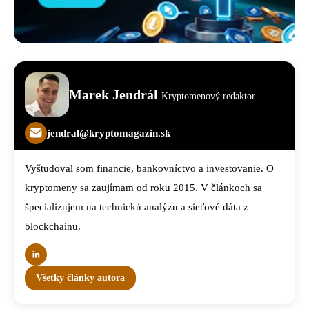
Marek Jendrál
Kryptomenový redaktor
jendral@kryptomagazin.sk
Vyštudoval som financie, bankovníctvo a investovanie. O
kryptomeny sa zaujímam od roku 2015. V článkoch sa
špecializujem na technickú analýzu a sieťové dáta z
blockchainu.
Všetky články autora