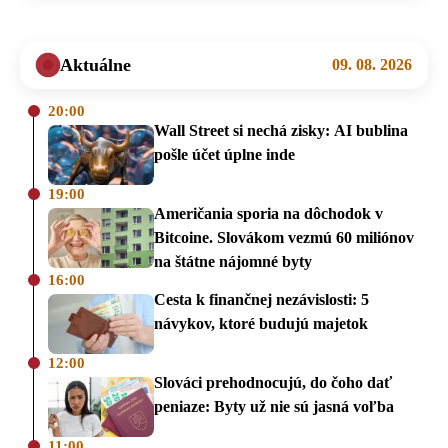
Aktuálne
09. 08. 2026
20:00
Wall Street si nechá zisky: AI bublina
pošle účet úplne inde
19:00
Američania sporia na dôchodok v
Bitcoine. Slovákom vezmú 60 miliónov
na štátne nájomné byty
16:00
Cesta k finančnej nezávislosti: 5
návykov, ktoré budujú majetok
12:00
Slováci prehodnocujú, do čoho dať
peniaze: Byty už nie sú jasná voľba
11:00