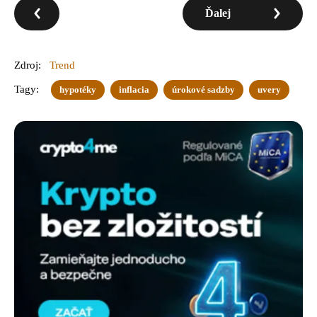
Ďalej
Zdroj:
Trend
Tagy:
hypotéky
inflacia
úrokové sadzby
uvery