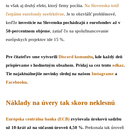
tu však aj druhý efekt, ktorý firmy pocítia.
Na Slovensku totiž
čerpáme eurofondy neefektívne
. Je to obzvlášť problémové,
keďže
investície na Slovensku pochádzajú z eurofondov
až v
50-percentnom objeme
, zatiaľ čo na spolufinancovanie
európskych projektov ide 15 %.
Pre čitateľov sme vytvorili
Discord komunitu
, kde každý deň
prispievame s hodnotným obsahom. Pridaj sa cez tento
odkaz
.
Tie najaktuálnejšie novinky sleduj na našom
Instagrame
a
Facebooku
.
Náklady na úvery tak skoro neklesnú
Európska centrálna banka
(ECB)
zvyšovala úrokovú sadzbu
už 10-krát až na súčasnú úroveň 4,50 %.
Prekonala tak úroveň