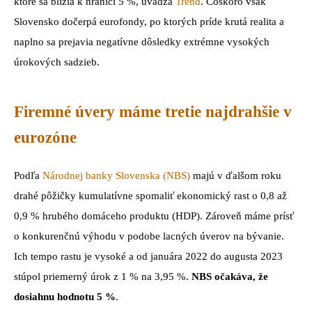
ktoré sa blížia k hranici 5 %, uvádza
Trend
. Čoskoro však
Slovensko dočerpá eurofondy, po ktorých príde krutá realita a
naplno sa prejavia negatívne dôsledky extrémne vysokých
úrokových sadzieb.
Firemné úvery máme tretie najdrahšie v
eurozóne
Podľa
Národnej banky Slovenska (NBS)
majú v ďalšom roku
drahé pôžičky kumulatívne spomaliť ekonomický rast o 0,8 až
0,9 % hrubého domáceho produktu (HDP). Zároveň máme prísť
o konkurenčnú výhodu v podobe lacných úverov na bývanie.
Ich tempo rastu je vysoké a od januára 2022 do augusta 2023
stúpol priemerný úrok z 1 % na 3,95 %.
NBS očakáva, že
dosiahnu hodnotu 5 %
.