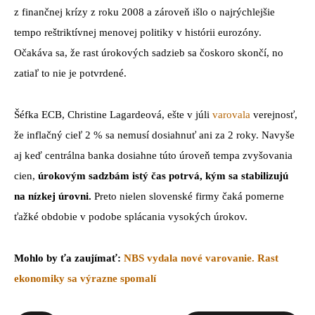
z finančnej krízy z roku 2008 a zároveň išlo o najrýchlejšie
tempo reštriktívnej menovej politiky v histórii eurozóny.
Očakáva sa, že rast úrokových sadzieb sa čoskoro skončí, no
zatiaľ to nie je potvrdené.
Šéfka ECB, Christine Lagardeová, ešte v júli
varovala
verejnosť,
že inflačný cieľ 2 % sa nemusí dosiahnuť ani za 2 roky. Navyše
aj keď centrálna banka dosiahne túto úroveň tempa zvyšovania
cien,
úrokovým sadzbám istý čas potrvá, kým sa stabilizujú
na nízkej úrovni.
Preto nielen slovenské firmy čaká pomerne
ťažké obdobie v podobe splácania vysokých úrokov.
Mohlo by ťa zaujímať:
NBS vydala nové varovanie. Rast
ekonomiky sa výrazne spomalí