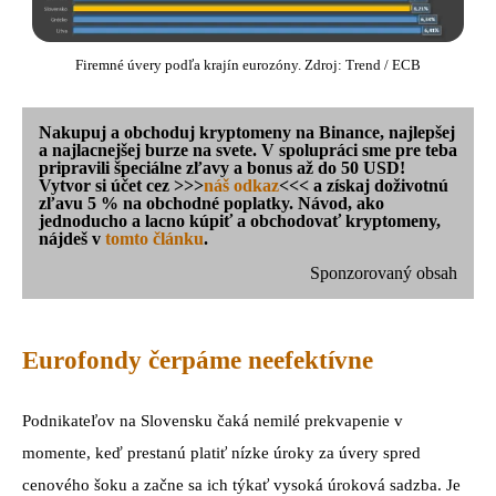
Firemné úvery podľa krajín eurozóny. Zdroj: Trend / ECB
Nakupuj a obchoduj kryptomeny na Binance, najlepšej
a najlacnejšej burze na svete. V spolupráci sme pre teba
pripravili špeciálne zľavy a bonus až do 50 USD!
Vytvor si účet cez >>>
náš odkaz
<<< a získaj doživotnú
zľavu 5 % na obchodné poplatky. Návod, ako
jednoducho a lacno kúpiť a obchodovať kryptomeny,
nájdeš v
tomto článku
.
Sponzorovaný obsah
Eurofondy čerpáme neefektívne
Podnikateľov na Slovensku čaká nemilé prekvapenie v
momente, keď prestanú platiť nízke úroky za úvery spred
cenového šoku a začne sa ich týkať vysoká úroková sadzba. Je