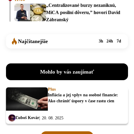
„Centralizované burzy nezaniknú,
MiCA posilní dôveru,” hovorí David
Zábranský
Najčítanejšie
3h
24h
7d
Mohlo by vás zaujímať
Plus
Inflácia a jej vplyv na osobné financie:
Ako chrániť úspory v čase rastu cien
Ľuboš Kovár
20. 08. 2025