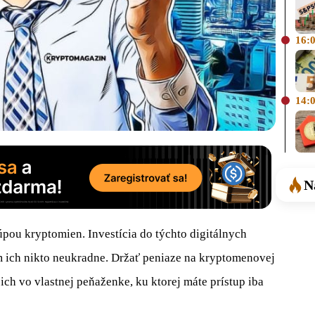
16:
14:
N
úpou kryptomien. Investícia do týchto digitálnych
ám ich nikto neukradne. Držať peniaze na kryptomenovej
ich vo vlastnej peňaženke, ku ktorej máte prístup iba