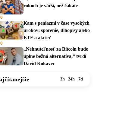
rokoch je väčší, než čakáte
00
Kam s peniazmi v čase vysokých
úrokov: sporenie, dlhopisy alebo
ETF a akcie?
00
„Nehnuteľnosť za Bitcoin bude
úplne bežná alternatíva,” tvrdí
Dávid Kokavec
ajčítanejšie
3h
24h
7d