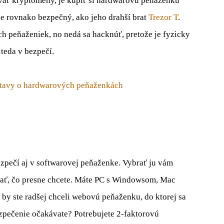
vať kryptomeny, je kúpiť si hardwarovú peňaženku
 je rovnako bezpečný, ako jeho drahší brat
Trezor T
.
h peňaženiek, no nedá sa hacknúť, pretože je fyzicky
teda v bezpečí.
stavy o hardwarových peňaženkách
pečí aj v softwarovej peňaženke. Vybrať ju vám
ikať, čo presne chcete. Máte PC s Windowsom, Mac
 by ste radšej chceli webovú peňaženku, do ktorej sa
zpečenie očakávate? Potrebujete 2-faktorovú