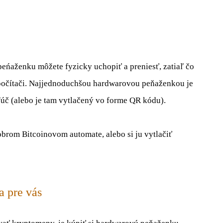
eńaženku môžete fyzicky uchopiť a preniesť, zatiaľ čo
 počítači. Najjednoduchšou hardwarovou peňaženkou je
ľúč (alebo je tam vytlačený vo forme QR kódu).
rom Bitcoinovom automate, alebo si ju vytlačiť
a pre vás