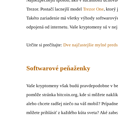
Najbezpečnejší spôsob, ako v súčasnosti uchová
Trezor. Postačí lacnejší model
Trezor One
, ktorý
Takéto zariadenie má všetky výhody softwarovýc
odpojená od internetu. Vaše kryptomeny sú v nej 
Určite si prečítajte:
Dve najčastejšie mylné pred
Softwarové peňaženky
Vaše kryptomeny však budú pravdepodobne v bez
pomôže stránka bitcoin.org, kde si môžete nakl
alebo chcete radšej niečo na váš mobil? Prípadne
môžete prihlásiť z každého kúta sveta? Aké zabe