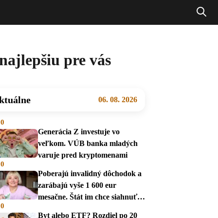
najlepšiu pre vás
ktuálne
06. 08. 2026
00
Generácia Z investuje vo
veľkom. VÚB banka mladých
varuje pred kryptomenami
00
Poberajú invalidný dôchodok a
zarábajú vyše 1 600 eur
mesačne. Štát im chce siahnuť
00
na dávky
Byt alebo ETF? Rozdiel po 20