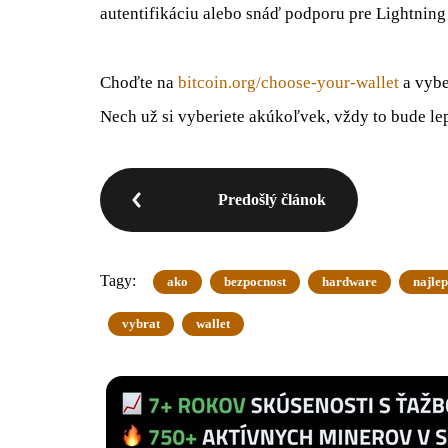
autentifikáciu alebo snáď podporu pre Lightnin
Choďte na
bitcoin.org/choose-your-wallet
a vybe
Nech už si vyberiete akúkoľvek, vždy to bude lep
Predošlý článok
Tagy:
ako
bezpocnost
hardware
najlep
vybrat
wallet