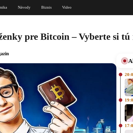
mika
Návody
Biznis
Video
ky pre Bitcoin – Vyberte si tú 
azin
A
20:
19:
17: