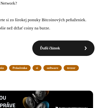
g Network?
rte si zo širokej ponuky Bitcoinových peňaženiek.
šie než držať coiny na burze.
Ďalší článok
sia
Peňaženka
si
software
trezor