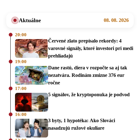
Aktuálne
08. 08. 2026
20:00
Červené zlato prepísalo rekordy: 4
varovné signály, ktoré investori pri medi
prehliadajú
19:00
Dane rastú, diera v rozpočte sa aj tak
nezatvára. Rodinám zmizne 376 eur
ročne
17:00
5 signálov, že kryptoponuka je podvod
16:00
3 byty, 1 hypotéka: Ako Slováci
nasadzujú ružové okuliare