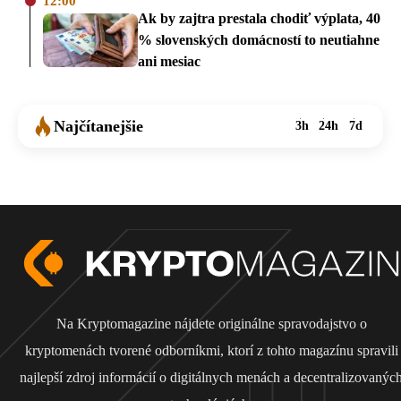
12:00
Ak by zajtra prestala chodiť výplata, 40
% slovenských domácností to neutiahne
ani mesiac
Najčítanejšie
3h
24h
7d
Na Kryptomagazine nájdete originálne spravodajstvo o
kryptomenách tvorené odborníkmi, ktorí z tohto magazínu spravili
najlepší zdroj informácií o digitálnych menách a decentralizovanýc