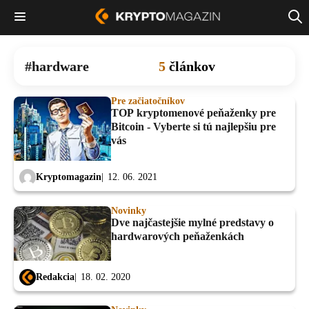
hardware
5
článkov
Pre začiatočníkov
TOP kryptomenové peňaženky pre
Bitcoin - Vyberte si tú najlepšiu pre
vás
Kryptomagazin
12. 06. 2021
Novinky
Dve najčastejšie mylné predstavy o
hardwarových peňaženkách
Redakcia
18. 02. 2020