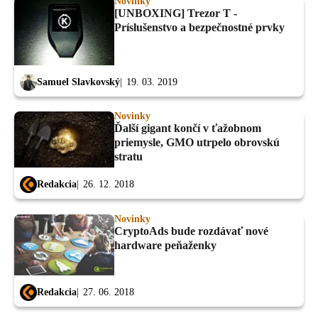
Novinky
[UNBOXING] Trezor T -
Príslušenstvo a bezpečnostné prvky
Samuel Slavkovský
19. 03. 2019
Novinky
Ďalší gigant končí v ťažobnom
priemysle, GMO utrpelo obrovskú
stratu
Redakcia
26. 12. 2018
Novinky
CryptoAds bude rozdávať nové
hardware peňaženky
Redakcia
27. 06. 2018