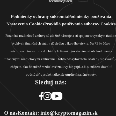
technológiách.
Podmienky ochrany súkromia
Podmienky používania
Nastavenia Cookies
Pravidlá používania súborov Cookies
Finančné rozdielové zmluvy sú zložité nástroje a sú spojené s vysokým riziko
rýchlych finančných strát v dôsledku pákového efektu. Na 75 % účtov
retailových investorov dochádza k finančným stratám pri obchodovaní s
finančnými rozdielovými zmluvami u tohto poskytovateľa. Mali by ste zvážiť, 
chápete, ako finančné rozdielové zmluvy fungujú, a či si môžete dovoliť
podstúpiť vysoké riziko, že utrpíte finančné straty.
Sleduj nás:
O nás
Kontakt: info@kryptomagazin.sk