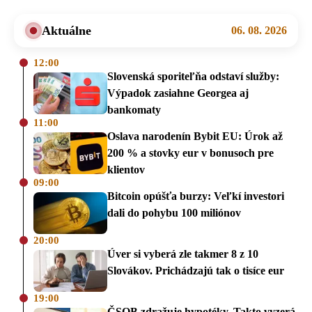
Aktuálne
06. 08. 2026
12:00
Slovenská sporiteľňa odstaví služby:
Výpadok zasiahne Georgea aj
bankomaty
11:00
Oslava narodenín Bybit EU: Úrok až
200 % a stovky eur v bonusoch pre
klientov
09:00
Bitcoin opúšťa burzy: Veľkí investori
dali do pohybu 100 miliónov
20:00
Úver si vyberá zle takmer 8 z 10
Slovákov. Prichádzajú tak o tisíce eur
19:00
ČSOB zdražuje hypotéky. Takto vyzerá