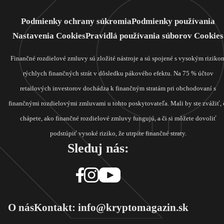
Podmienky ochrany súkromia
Podmienky používania
Nastavenia Cookies
Pravidlá používania súborov Cookies
Finančné rozdielové zmluvy sú zložité nástroje a sú spojené s vysokým riziko
rýchlych finančných strát v dôsledku pákového efektu. Na 75 % účtov
retailových investorov dochádza k finančným stratám pri obchodovaní s
finančnými rozdielovými zmluvami u tohto poskytovateľa. Mali by ste zvážiť, 
chápete, ako finančné rozdielové zmluvy fungujú, a či si môžete dovoliť
podstúpiť vysoké riziko, že utrpíte finančné straty.
Sleduj nás:
O nás
Kontakt: info@kryptomagazin.sk