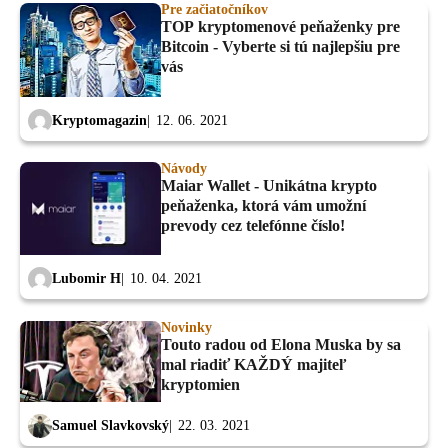
Pre začiatočníkov
TOP kryptomenové peňaženky pre
Bitcoin - Vyberte si tú najlepšiu pre
vás
Kryptomagazin
12. 06. 2021
Návody
Maiar Wallet - Unikátna krypto
peňaženka, ktorá vám umožní
prevody cez telefónne číslo!
Lubomir H
10. 04. 2021
Novinky
Touto radou od Elona Muska by sa
mal riadiť KAŽDÝ majiteľ
kryptomien
Samuel Slavkovský
22. 03. 2021