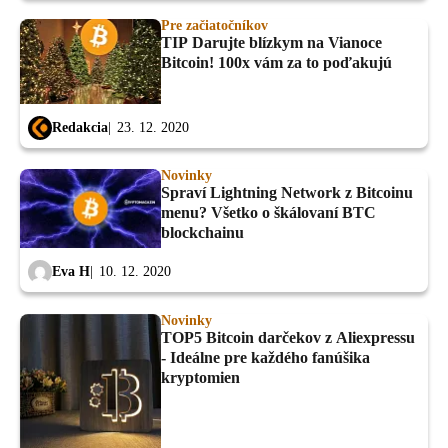
Pre začiatočníkov
TIP Darujte blízkym na Vianoce
Bitcoin! 100x vám za to poďakujú
Redakcia
23. 12. 2020
Novinky
Spraví Lightning Network z Bitcoinu
menu? Všetko o škálovaní BTC
blockchainu
Eva H
10. 12. 2020
Novinky
TOP5 Bitcoin darčekov z Aliexpressu
- Ideálne pre každého fanúšika
kryptomien