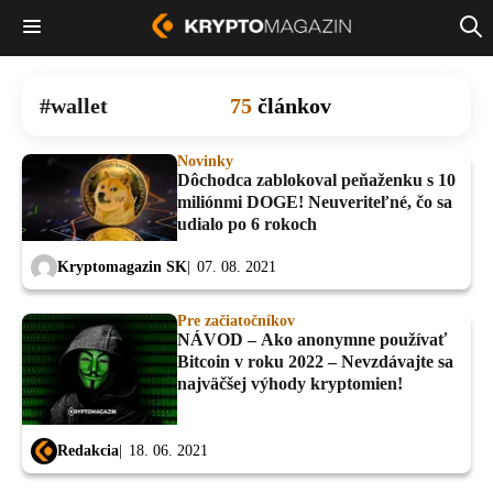
wallet
75
článkov
Novinky
Dôchodca zablokoval peňaženku s 10
miliónmi DOGE! Neuveriteľné, čo sa
udialo po 6 rokoch
Kryptomagazin SK
07. 08. 2021
Pre začiatočníkov
NÁVOD – Ako anonymne používať
Bitcoin v roku 2022 – Nevzdávajte sa
najväčšej výhody kryptomien!
Redakcia
18. 06. 2021