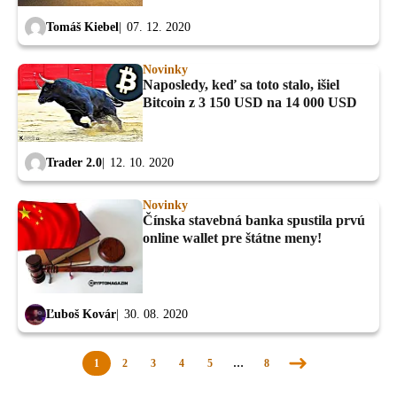
Tomáš Kiebel
07. 12. 2020
Novinky
Naposledy, keď sa toto stalo, išiel
Bitcoin z 3 150 USD na 14 000 USD
Trader 2.0
12. 10. 2020
Novinky
Čínska stavebná banka spustila prvú
online wallet pre štátne meny!
Ľuboš Kovár
30. 08. 2020
1
2
3
4
5
…
8
Nasledujúca
stránka