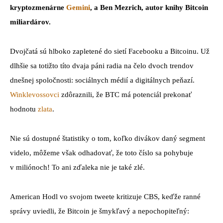
kryptozmenárne
Gemini
, a Ben Mezrich, autor knihy Bitcoin
miliardárov.
Dvojčatá sú hlboko zapletené do sietí Facebooku a Bitcoinu. Už
dlhšie sa totižto títo dvaja páni radia na čelo dvoch trendov
dnešnej spoločnosti: sociálnych médií a digitálnych peňazí.
Winklevossovci
zdôraznili, že BTC má potenciál prekonať
hodnotu
zlata
.
Nie sú dostupné štatistiky o tom, koľko divákov daný segment
videlo, môžeme však odhadovať, že toto číslo sa pohybuje
v miliónoch! To ani zďaleka nie je také zlé.
American Hodl vo svojom tweete kritizuje CBS, keďže ranné
správy uviedli, že Bitcoin je šmykľavý a nepochopiteľný: