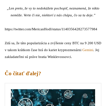
„Len preto, že vy to nedokážete pochopiť, neznamená, že nikto
nemôže. Verte či nie, niektorí z nás chápu, čo sa tu deje.”
https://twitter.com/MericanHodl/status/1140356428273577984
Zdá sa, že táto popularizácia a zvýšenie ceny BTC na 9 200 USD
v takom krátkom čase hrá do kariet kryptozmenárni
Gemini
. Jej
zakladateľmi sú práve bratia Winklevossovci.
Čo čítať ďalej?