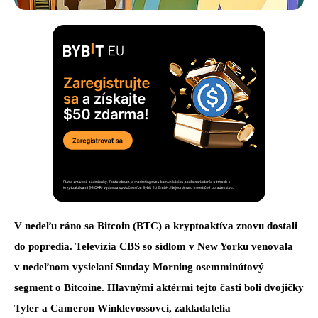
V nedeľu ráno sa Bitcoin (BTC) a kryptoaktíva znovu dostali
do popredia. Televízia CBS so sídlom v New Yorku venovala
v nedeľnom vysielaní Sunday Morning osemminútový
segment o Bitcoine. Hlavnými aktérmi tejto časti boli dvojičky
Tyler a Cameron Winklevossovci, zakladatelia