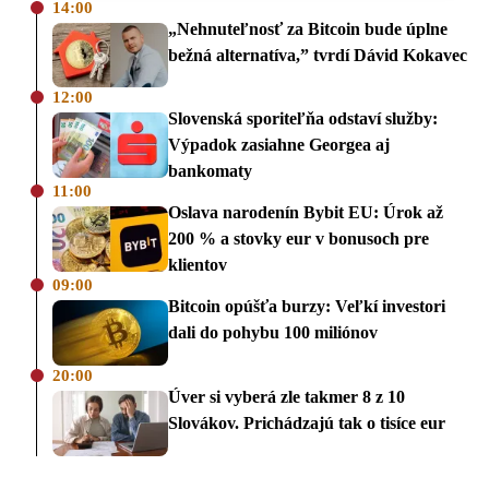
14:00
„Nehnuteľnosť za Bitcoin bude úplne
bežná alternatíva,” tvrdí Dávid Kokavec
12:00
Slovenská sporiteľňa odstaví služby:
Výpadok zasiahne Georgea aj
bankomaty
11:00
Oslava narodenín Bybit EU: Úrok až
200 % a stovky eur v bonusoch pre
klientov
09:00
Bitcoin opúšťa burzy: Veľkí investori
dali do pohybu 100 miliónov
20:00
Úver si vyberá zle takmer 8 z 10
Slovákov. Prichádzajú tak o tisíce eur