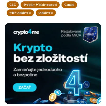
CBC
dvojičky Winklevossovci
Gemini
tyler winklevoss
winklevoss