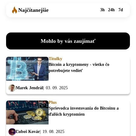
Najčítanejšie
3h
24h
7d
Mohlo by vás zaujímať
Titulky
Bitcoin a kryptomeny - všetko čo
potrebujete vedieť
Marek Jendrál
03. 09. 2025
Plus
Sprievodca investovania do Bitcoinu a
ďalších kryptomien
Ľuboš Kovár
19. 08. 2025