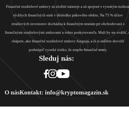
Finančné rozdielové zmluvy sú zložité nástroje a sú spojené s vysokým riziko
rýchlych finančných strát v dôsledku pákového efektu. Na 75 % účtov
retailových investorov dochádza k finančným stratám pri obchodovaní s
finančnými rozdielovými zmluvami u tohto poskytovateľa. Mali by ste zvážiť, 
chápete, ako finančné rozdielové zmluvy fungujú, a či si môžete dovoliť
podstúpiť vysoké riziko, že utrpíte finančné straty.
Sleduj nás:
O nás
Kontakt: info@kryptomagazin.sk