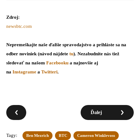
Zdroj:
newsbtc.com
Nepremeškajte naše ďalšie spravodajstvo a prihláste sa na
odber noviniek (návod nájdete
tu
). Nezabudnite nás tiež
sledovať na našom
Facebooku
a najnovšie aj
na
Instagrame
a
Twitteri
.
Ďalej
Tagy:
Ben Mezrich
BTC
Cameron Winklevoss