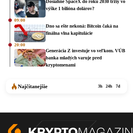
Dosiahne SpaceX do roku 2030 tržiy vo
výške 1 bilióna dolárov?
09:00
Dno sa ešte nekoná: Bitcoin čaká na
finálna vlna kapitulácie
20:00
Generácia Z investuje vo veľkom. VÚB
banka mladých varuje pred
kryptomenami
Najčítanejšie
3h
24h
7d