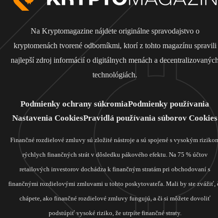
Na Kryptomagazine nájdete originálne spravodajstvo o
kryptomenách tvorené odborníkmi, ktorí z tohto magazínu spravili
najlepší zdroj informácií o digitálnych menách a decentralizovanýc
technológiách.
Podmienky ochrany súkromia
Podmienky používania
Nastavenia Cookies
Pravidlá používania súborov Cookies
Finančné rozdielové zmluvy sú zložité nástroje a sú spojené s vysokým riziko
rýchlych finančných strát v dôsledku pákového efektu. Na 75 % účtov
retailových investorov dochádza k finančným stratám pri obchodovaní s
finančnými rozdielovými zmluvami u tohto poskytovateľa. Mali by ste zvážiť, 
chápete, ako finančné rozdielové zmluvy fungujú, a či si môžete dovoliť
podstúpiť vysoké riziko, že utrpíte finančné straty.