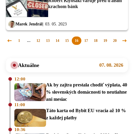
Robert Kiyosaki varuje pred ďalším
krachom bánk
Marek Jendrál
03. 05. 2023
1
…
12
13
14
15
16
17
18
19
20
Predchádzajúca
Nasle
stránka
strán
Aktuálne
07. 08. 2026
12:00
Ak by zajtra prestala chodiť výplata, 40
% slovenských domácností to neutiahne
ani mesiac
11:00
Táto karta od Bybit EU vracia až 10 %
z každej platby
10:36