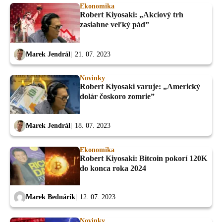
Ekonomika
Robert Kiyosaki: „Akciový trh
zasiahne veľký pád”
Marek Jendrál
21. 07. 2023
Novinky
Robert Kiyosaki varuje: „Americký
dolár čoskoro zomrie”
Marek Jendrál
18. 07. 2023
Ekonomika
Robert Kiyosaki: Bitcoin pokorí 120K
do konca roka 2024
Marek Bednárik
12. 07. 2023
Novinky