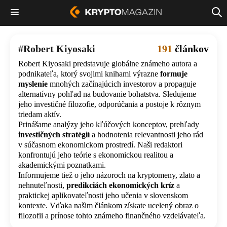
Robert Kiyosaki
191
článkov
Robert Kiyosaki predstavuje globálne známeho autora a
podnikateľa, ktorý svojimi knihami výrazne
formuje
myslenie
mnohých začínajúcich investorov a propaguje
alternatívny pohľad na budovanie bohatstva. Sledujeme
jeho investičné filozofie, odporúčania a postoje k rôznym
triedam aktív.
Prinášame analýzy jeho kľúčových konceptov, prehľady
investičných stratégií
a hodnotenia relevantnosti jeho rád
v súčasnom ekonomickom prostredí. Naši redaktori
konfrontujú jeho teórie s ekonomickou realitou a
akademickými poznatkami.
Informujeme tiež o jeho názoroch na kryptomeny, zlato a
nehnuteľnosti,
predikciách ekonomických kríz
a
praktickej aplikovateľnosti jeho učenia v slovenskom
kontexte. Vďaka našim článkom získate ucelený obraz o
filozofii a prínose tohto známeho finančného vzdelávateľa.