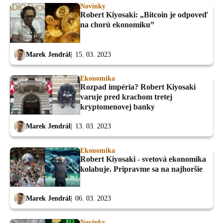
Novinky
Robert Kiyosaki: „Bitcoin je odpoveď
na chorú ekonomiku”
Marek Jendrál
15. 03. 2023
Ekonomika
Rozpad impéria? Robert Kiyosaki
varuje pred krachom tretej
kryptomenovej banky
Marek Jendrál
13. 03. 2023
Ekonomika
Robert Kiyosaki - svetová ekonomika
kolabuje. Pripravme sa na najhoršie
Marek Jendrál
06. 03. 2023
Novinky