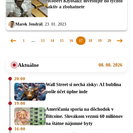
Robert Kiyosaki: investujte do týchto
aktív a zbohatnete
Marek Jendrál
23. 01. 2023
1
…
13
14
15
16
17
18
19
20
Predchádzajúca
Nasledu
stránka
stránka
Aktuálne
08. 08. 2026
20:00
Wall Street si nechá zisky: AI bublina
pošle účet úplne inde
19:00
Američania sporia na dôchodok v
Bitcoine. Slovákom vezmú 60 miliónov
na štátne nájomné byty
16:00