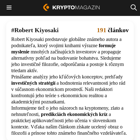
Robert Kiyosaki
191
článkov
Robert Kiyosaki predstavuje globálne známeho autora a
podnikateľa, ktorý svojimi knihami výrazne
formuje
myslenie
mnohých začínajúcich investorov a propaguje
alternatívny pohľad na budovanie bohatstva. Sledujeme
jeho investičné filozofie, odporúčania a postoje k rôznym
triedam aktív.
Prinášame analýzy jeho kľúčových konceptov, prehľady
investičných stratégií
a hodnotenia relevantnosti jeho rád
v súčasnom ekonomickom prostredí. Naši redaktori
konfrontujú jeho teórie s ekonomickou realitou a
akademickými poznatkami.
Informujeme tiež o jeho názoroch na kryptomeny, zlato a
nehnuteľnosti,
predikciách ekonomických kríz
a
praktickej aplikovateľnosti jeho učenia v slovenskom
kontexte. Vďaka našim článkom získate ucelený obraz o
filozofii a prínose tohto známeho finančného vzdelávateľa.