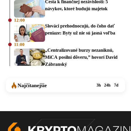
Cesta k finančnej nezávislosti: 5
návykov, ktoré budujú majetok
12:00
Slováci prehodnocujú, do čoho dať
peniaze: Byty už nie sú jasná voľba
11:00
„Centralizované burzy nezaniknú,
MiCA posilní dôveru,” hovorí David
Zábranský
Najčítanejšie
3h
24h
7d