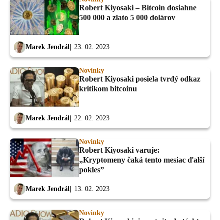
Robert Kiyosaki – Bitcoin dosiahne
500 000 a zlato 5 000 dolárov
Marek Jendrál
23. 02. 2023
Novinky
Robert Kiyosaki posiela tvrdý odkaz
kritikom bitcoinu
Marek Jendrál
22. 02. 2023
Novinky
Robert Kiyosaki varuje:
„Kryptomeny čaká tento mesiac ďalší
pokles”
Marek Jendrál
13. 02. 2023
Novinky