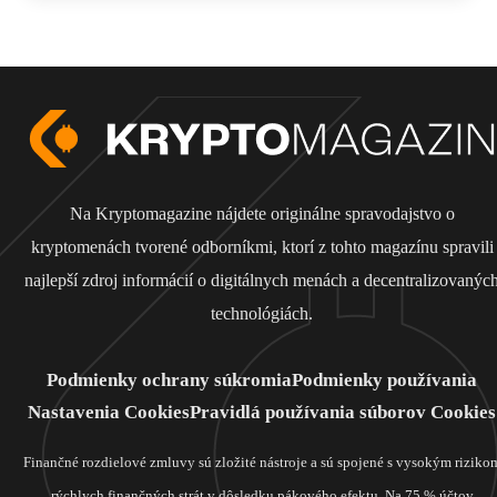
Na Kryptomagazine nájdete originálne spravodajstvo o
kryptomenách tvorené odborníkmi, ktorí z tohto magazínu spravili
najlepší zdroj informácií o digitálnych menách a decentralizovanýc
technológiách.
Podmienky ochrany súkromia
Podmienky používania
Nastavenia Cookies
Pravidlá používania súborov Cookies
Finančné rozdielové zmluvy sú zložité nástroje a sú spojené s vysokým riziko
rýchlych finančných strát v dôsledku pákového efektu. Na 75 % účtov