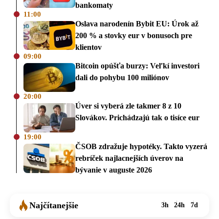
bankomaty
11:00
Oslava narodenín Bybit EU: Úrok až
200 % a stovky eur v bonusoch pre
klientov
09:00
Bitcoin opúšťa burzy: Veľkí investori
dali do pohybu 100 miliónov
20:00
Úver si vyberá zle takmer 8 z 10
Slovákov. Prichádzajú tak o tisíce eur
19:00
ČSOB zdražuje hypotéky. Takto vyzerá
rebríček najlacnejších úverov na
bývanie v auguste 2026
Najčítanejšie
3h
24h
7d