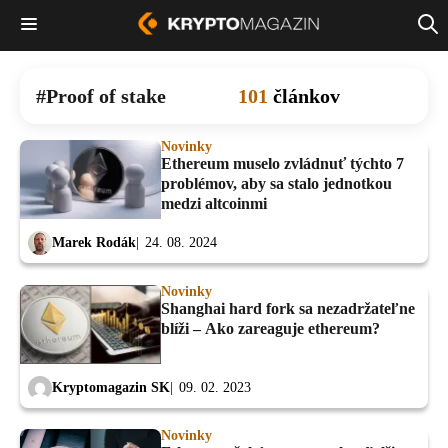
Proof of stake
101
článkov
Novinky
Ethereum muselo zvládnuť týchto 7
problémov, aby sa stalo jednotkou
medzi altcoinmi
Marek Rodák
24. 08. 2024
Novinky
Shanghai hard fork sa nezadržateľne
blíži – Ako zareaguje ethereum?
Kryptomagazin SK
09. 02. 2023
Novinky