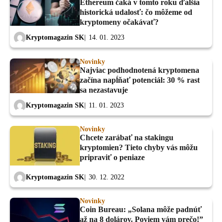
Ethereum čaká v tomto roku ďalšia
historická udalosť: čo môžeme od
kryptomeny očakávať?
Kryptomagazin SK
14. 01. 2023
Novinky
Najviac podhodnotená kryptomena
začína napĺňať potenciál: 30 % rast
sa nezastavuje
Kryptomagazin SK
11. 01. 2023
Novinky
Chcete zarábať na stakingu
kryptomien? Tieto chyby vás môžu
pripraviť o peniaze
Kryptomagazin SK
30. 12. 2022
Novinky
Coin Bureau: „Solana môže padnúť
až na 8 dolárov. Poviem vám prečo!”