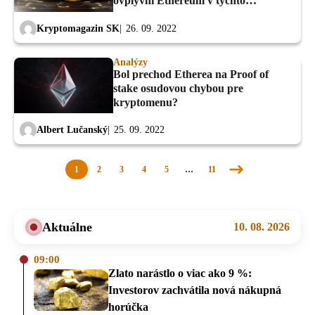
ovplyvní Ethereum v týchto
oblastiach
Kryptomagazin SK
26. 09. 2022
Analýzy
Bol prechod Etherea na Proof of
stake osudovou chybou pre
kryptomenu?
Albert Lučanský
25. 09. 2022
1
2
3
4
5
…
11
Nasledujúca
stránka
Aktuálne
10. 08. 2026
09:00
Zlato narástlo o viac ako 9 %:
Investorov zachvátila nová nákupná
horúčka