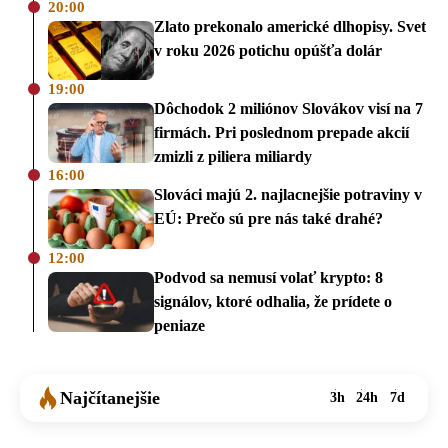
20:00
Zlato prekonalo americké dlhopisy. Svet
v roku 2026 potichu opúšťa dolár
19:00
Dôchodok 2 miliónov Slovákov visí na 7
firmách. Pri poslednom prepade akcií
zmizli z piliera miliardy
16:00
Slováci majú 2. najlacnejšie potraviny v
EÚ: Prečo sú pre nás také drahé?
12:00
Podvod sa nemusí volať krypto: 8
signálov, ktoré odhalia, že prídete o
peniaze
Najčítanejšie
3h
24h
7d