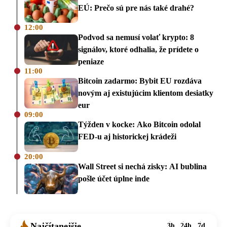
EÚ: Prečo sú pre nás také drahé?
12:00
Podvod sa nemusí volať krypto: 8
signálov, ktoré odhalia, že prídete o
peniaze
11:00
Bitcoin zadarmo: Bybit EU rozdáva
novým aj existujúcim klientom desiatky
eur
09:00
Týžden v kocke: Ako Bitcoin odolal
FED-u aj historickej krádeži
20:00
Wall Street si nechá zisky: AI bublina
pošle účet úplne inde
Najčítanejšie
3h
24h
7d