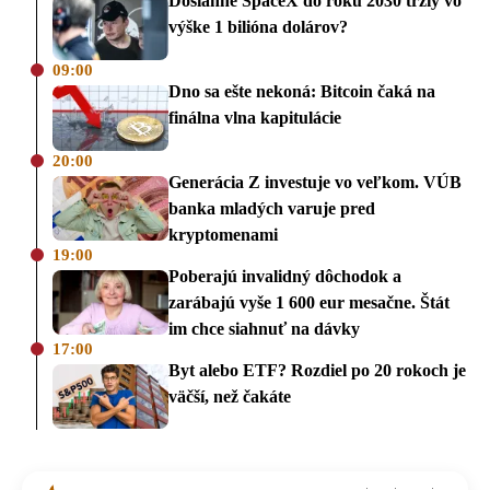
Dosiahne SpaceX do roku 2030 tržiy vo
výške 1 bilióna dolárov?
09:00
Dno sa ešte nekoná: Bitcoin čaká na
finálna vlna kapitulácie
20:00
Generácia Z investuje vo veľkom. VÚB
banka mladých varuje pred
kryptomenami
19:00
Poberajú invalidný dôchodok a
zarábajú vyše 1 600 eur mesačne. Štát
im chce siahnuť na dávky
17:00
Byt alebo ETF? Rozdiel po 20 rokoch je
väčší, než čakáte