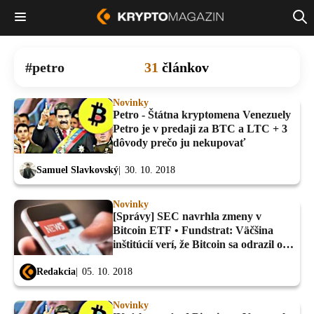
petro
31
článkov
Novinky
Petro - Štátna kryptomena Venezuely
Petro je v predaji za BTC a LTC + 3
dôvody prečo ju nekupovať
Samuel Slavkovský
30. 10. 2018
Novinky
[Správy] SEC navrhla zmeny v
Bitcoin ETF • Fundstrat: Väčšina
inštitúcií verí, že Bitcoin sa odrazil od
dna ...
Redakcia
05. 10. 2018
Novinky