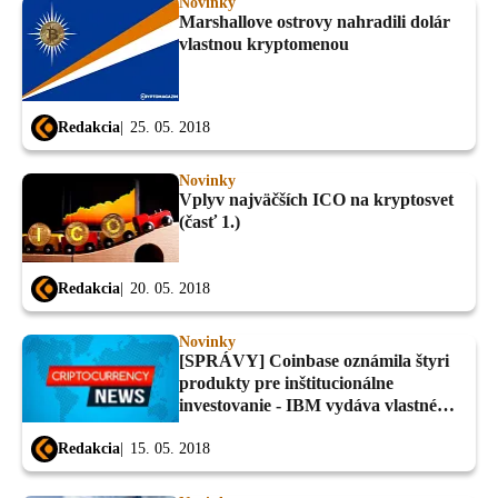
Novinky
Marshallove ostrovy nahradili dolár
vlastnou kryptomenou
Redakcia
25. 05. 2018
Novinky
Vplyv najväčších ICO na kryptosvet
(časť 1.)
Redakcia
20. 05. 2018
Novinky
[SPRÁVY] Coinbase oznámila štyri
produkty pre inštitucionálne
investovanie - IBM vydáva vlastné
krypto
Redakcia
15. 05. 2018