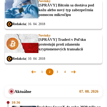
Novinky
[SPRÁVY] Bitcoin sa dostáva pod
kožu alebo nový typ zabezpečenia
pomocou mikročipu
Redakcia
16. 04. 2018
Novinky
[SPRÁVY] Traderi v Poľsku
protestujú proti zdaneniu
kryptomenových transakcií
Redakcia
10. 04. 2018
1
2
3
4
Predchádzajúca
Nasledujúca
stránka
stránka
Aktuálne
07. 08. 2026
10:36