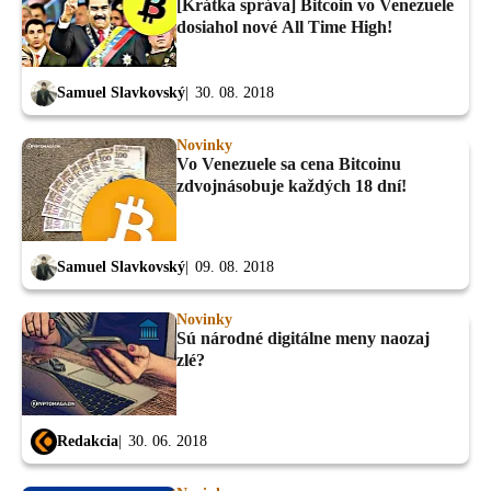
[Krátka správa] Bitcoin vo Venezuele
dosiahol nové All Time High!
Samuel Slavkovský
30. 08. 2018
Novinky
Vo Venezuele sa cena Bitcoinu
zdvojnásobuje každých 18 dní!
Samuel Slavkovský
09. 08. 2018
Novinky
Sú národné digitálne meny naozaj
zlé?
Redakcia
30. 06. 2018