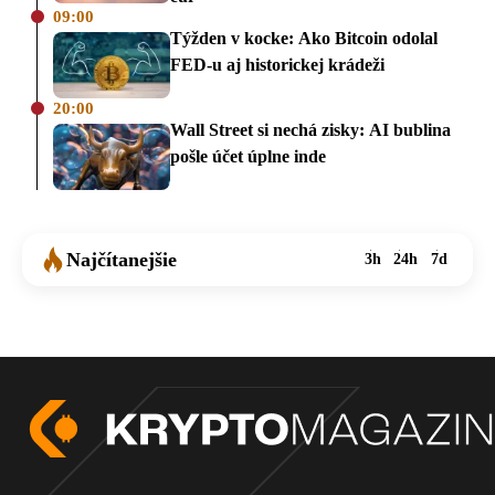
09:00
Týžden v kocke: Ako Bitcoin odolal
FED-u aj historickej krádeži
20:00
Wall Street si nechá zisky: AI bublina
pošle účet úplne inde
Najčítanejšie
3h
24h
7d