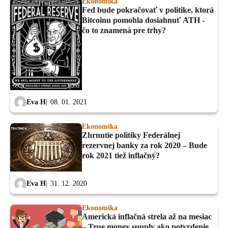
Ekonomika
Fed bude pokračovať v politike, ktorá
Bitcoinu pomohla dosiahnuť ATH -
čo to znamená pre trhy?
Eva H
08. 01. 2021
Ekonomika
Zhrnutie politiky Federálnej
rezervnej banky za rok 2020 – Bude
rok 2021 tiež inflačný?
Eva H
31. 12. 2020
Ekonomika
Americká inflačná strela až na mesiac
– True money supply ako potvrdenie