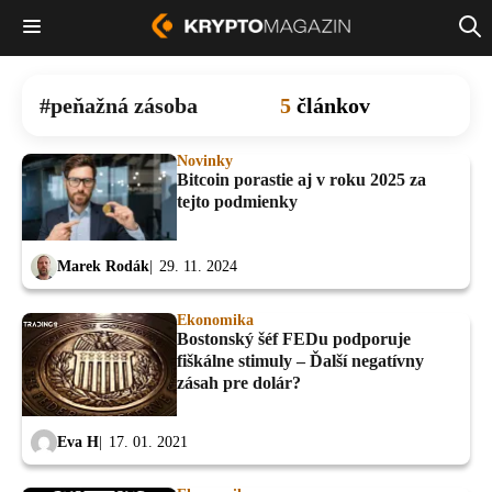
peňažná zásoba
5
článkov
Novinky
Bitcoin porastie aj v roku 2025 za
tejto podmienky
Marek Rodák
29. 11. 2024
Ekonomika
Bostonský šéf FEDu podporuje
fiškálne stimuly – Ďalší negatívny
zásah pre dolár?
Eva H
17. 01. 2021