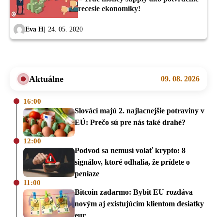
recesie ekonomiky!
Eva H
24. 05. 2020
Aktuálne
09. 08. 2026
16:00
Slováci majú 2. najlacnejšie potraviny v
EÚ: Prečo sú pre nás také drahé?
12:00
Podvod sa nemusí volať krypto: 8
signálov, ktoré odhalia, že prídete o
peniaze
11:00
Bitcoin zadarmo: Bybit EU rozdáva
novým aj existujúcim klientom desiatky
eur