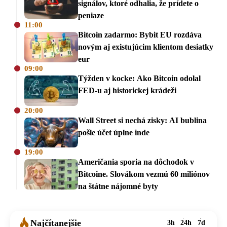
signálov, ktoré odhalia, že prídete o
peniaze
11:00
Bitcoin zadarmo: Bybit EU rozdáva
novým aj existujúcim klientom desiatky
eur
09:00
Týžden v kocke: Ako Bitcoin odolal
FED-u aj historickej krádeži
20:00
Wall Street si nechá zisky: AI bublina
pošle účet úplne inde
19:00
Američania sporia na dôchodok v
Bitcoine. Slovákom vezmú 60 miliónov
na štátne nájomné byty
Najčítanejšie
3h
24h
7d