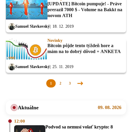
[UPDATE] Bitcoin pumpuje! - Práve
prerazil 7000 $ - Volume na Bakkt na
novom ATH
Samuel Slavkovský
18. 12. 2019
Novinky
Bitcoin pôjde tento týždeň hore a
mám na to dobrý dôvod + ANKETA
Samuel Slavkovský
25. 11. 2019
1
2
3
Nasledujúca
stránka
Aktuálne
09. 08. 2026
12:00
Podvod sa nemusí volať krypto: 8