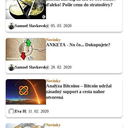
ďaleko! Pošle cenu do stratosféry?
Samuel Slavkovský
05. 03. 2020
Novinky
ANKETA - No čo... Dokupujete?
Samuel Slavkovský
28. 02. 2020
Novinky
Analýza Bitcoinu – Bitcoin udržal
zásadný support a cesta nahor
otvorená
Eva H
11. 02. 2020
Novinky