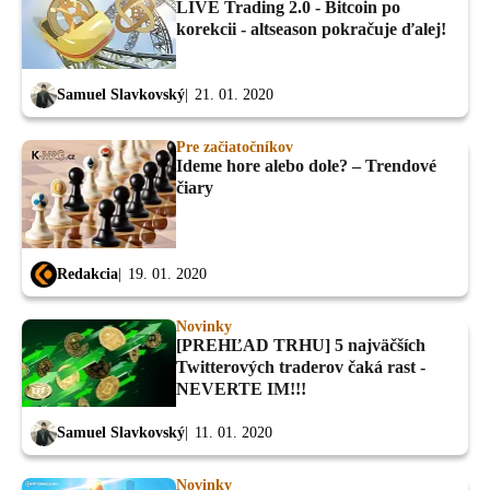
LIVE Trading 2.0 - Bitcoin po
korekcii - altseason pokračuje ďalej!
Samuel Slavkovský
21. 01. 2020
Pre začiatočníkov
Ideme hore alebo dole? – Trendové
čiary
Redakcia
19. 01. 2020
Novinky
[PREHĽAD TRHU] 5 najväčších
Twitterových traderov čaká rast -
NEVERTE IM!!!
Samuel Slavkovský
11. 01. 2020
Novinky