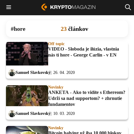
hore
23
článkov
Off topic
VIDEO - Sloboda je ilúzia, vlastnia
nás tí hore - George Carlin - v EN
Samuel Slavkovský
26. 04. 2020
Novinky
ANKETA - Ako to vidíte s Ethereom?
Udrží sa nad supportom? + zhrnutie
fundamentov
Samuel Slavkovský
10. 03. 2020
Novinky
Bitcoin halving už iba 10 000 blokov