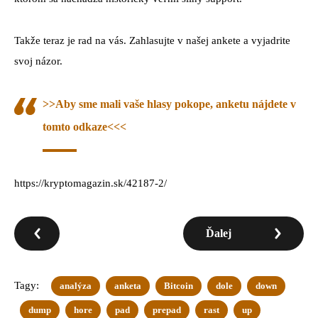
Takže teraz je rad na vás. Zahlasujte v našej ankete a vyjadrite
svoj názor.
>>Aby sme mali vaše hlasy pokope, anketu nájdete v
tomto odkaze<<<
https://kryptomagazin.sk/42187-2/
Ďalej
Tagy:
analýza
anketa
Bitcoin
dole
down
dump
hore
pad
prepad
rast
up