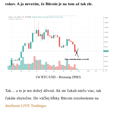
rokov. A ja neverím, že Bitcoin je na tom až tak zle.
1W BTC/USD – Bitstamp DNES
Tak… a to je ten dobrý dôvod. Ak ste čakali niečo viac, tak
čakáte zbytočne. Do väčšej hĺbky Bitcoin rozoberieme na
dnešnom LIVE Tradingu
: