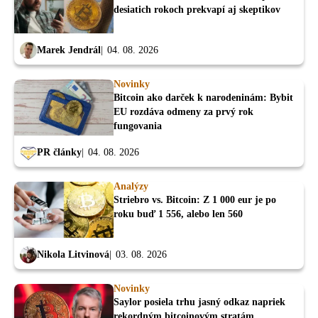
desiatich rokoch prekvapí aj skeptikov
Marek Jendrál
04. 08. 2026
Novinky
Bitcoin ako darček k narodeninám: Bybit
EU rozdáva odmeny za prvý rok
fungovania
PR články
04. 08. 2026
Analýzy
Striebro vs. Bitcoin: Z 1 000 eur je po
roku buď 1 556, alebo len 560
Nikola Litvinová
03. 08. 2026
Novinky
Saylor posiela trhu jasný odkaz napriek
rekordným bitcoinovým stratám