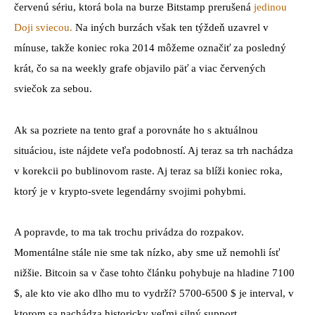
červenú sériu, ktorá bola na burze Bitstamp prerušená
jedinou
Doji sviecou.
Na iných burzách však ten týždeň uzavrel v
mínuse, takže koniec roka 2014 môžeme označiť za posledný
krát, čo sa na weekly grafe objavilo päť a viac červených
sviečok za sebou.
Ak sa pozriete na tento graf a porovnáte ho s aktuálnou
situáciou, iste nájdete veľa podobností. Aj teraz sa trh nachádza
v korekcii po bublinovom raste. Aj teraz sa blíži koniec roka,
ktorý je v krypto-svete legendárny svojimi pohybmi.
A popravde, to ma tak trochu privádza do rozpakov.
Momentálne stále nie sme tak nízko, aby sme už nemohli ísť
nižšie. Bitcoin sa v čase tohto článku pohybuje na hladine 7100
$, ale kto vie ako dlho mu to vydrží? 5700-6500 $ je interval, v
ktorom sa nachádza historicky veľmi silný support.