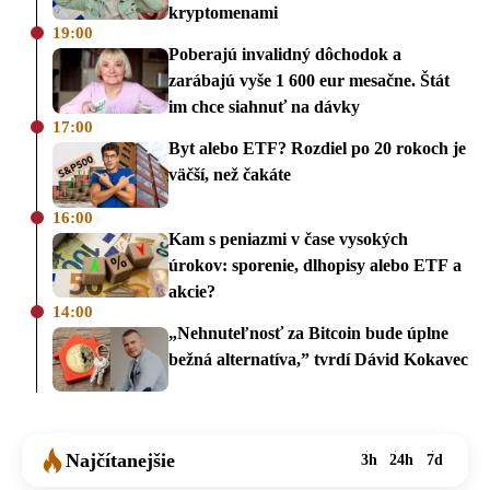
kryptomenami
19:00
Poberajú invalidný dôchodok a
zarábajú vyše 1 600 eur mesačne. Štát
im chce siahnuť na dávky
17:00
Byt alebo ETF? Rozdiel po 20 rokoch je
väčší, než čakáte
16:00
Kam s peniazmi v čase vysokých
úrokov: sporenie, dlhopisy alebo ETF a
akcie?
14:00
„Nehnuteľnosť za Bitcoin bude úplne
bežná alternatíva,” tvrdí Dávid Kokavec
Najčítanejšie
3h
24h
7d