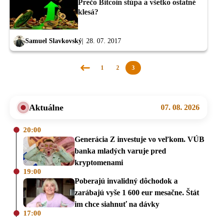
Prečo Bitcoin stúpa a všetko ostatné
klesá?
Samuel Slavkovský
28. 07. 2017
1
2
3
Predchádzajúca
stránka
Aktuálne
07. 08. 2026
20:00
Generácia Z investuje vo veľkom. VÚB
banka mladých varuje pred
kryptomenami
19:00
Poberajú invalidný dôchodok a
zarábajú vyše 1 600 eur mesačne. Štát
im chce siahnuť na dávky
17:00