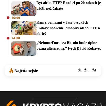
Byt alebo ETF? Rozdiel po 20 rokoch je
väčší, než čakáte
16:00
Kam s peniazmi v čase vysokých
úrokov: sporenie, dlhopisy alebo ETF a
akcie?
14:00
„Nehnuteľnosť za Bitcoin bude úplne
bežná alternatíva,” tvrdí Dávid Kokavec
Najčítanejšie
3h
24h
7d