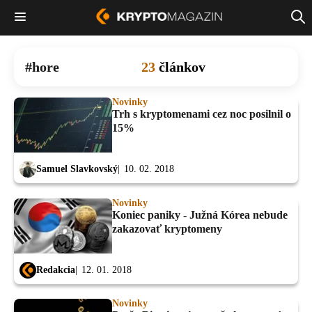
hore
23
článkov
Novinky
Trh s kryptomenami cez noc posilnil o
15%
Samuel Slavkovský
10. 02. 2018
Novinky
Koniec paniky - Južná Kórea nebude
zakazovať kryptomeny
Redakcia
12. 01. 2018
Novinky