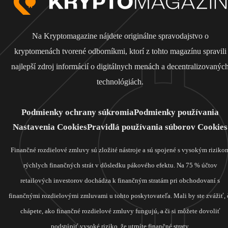
Na Kryptomagazine nájdete originálne spravodajstvo o
kryptomenách tvorené odborníkmi, ktorí z tohto magazínu spravili
najlepší zdroj informácií o digitálnych menách a decentralizovanýc
technológiách.
Podmienky ochrany súkromia
Podmienky používania
Nastavenia Cookies
Pravidlá používania súborov Cookies
Finančné rozdielové zmluvy sú zložité nástroje a sú spojené s vysokým riziko
rýchlych finančných strát v dôsledku pákového efektu. Na 75 % účtov
retailových investorov dochádza k finančným stratám pri obchodovaní s
finančnými rozdielovými zmluvami u tohto poskytovateľa. Mali by ste zvážiť, 
chápete, ako finančné rozdielové zmluvy fungujú, a či si môžete dovoliť
podstúpiť vysoké riziko, že utrpíte finančné straty.