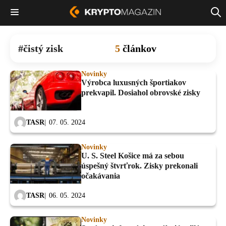
čistý zisk
5
článkov
Novinky
Výrobca luxusných športiakov
prekvapil. Dosiahol obrovské zisky
TASR
07. 05. 2024
Novinky
U. S. Steel Košice má za sebou
úspešný štvrťrok. Zisky prekonali
očakávania
TASR
06. 05. 2024
Novinky