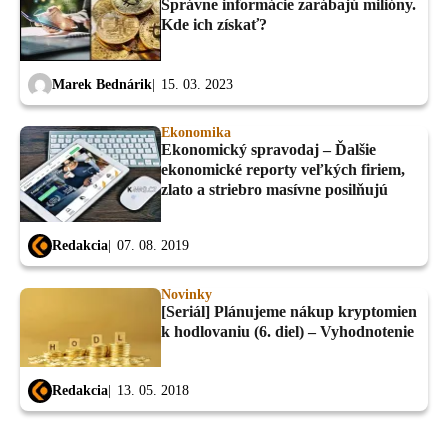
Správne informácie zarábajú milióny.
Kde ich získať?
Marek Bednárik
15. 03. 2023
Ekonomika
Ekonomický spravodaj – Ďalšie
ekonomické reporty veľkých firiem,
zlato a striebro masívne posilňujú
Redakcia
07. 08. 2019
Novinky
[Seriál] Plánujeme nákup kryptomien
k hodlovaniu (6. diel) – Vyhodnotenie
Redakcia
13. 05. 2018