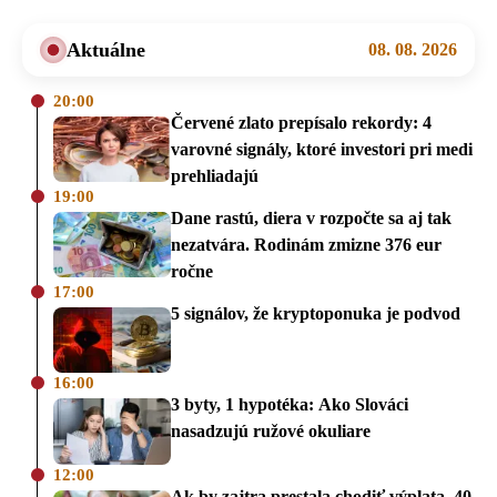
Aktuálne
08. 08. 2026
20:00
Červené zlato prepísalo rekordy: 4
varovné signály, ktoré investori pri medi
prehliadajú
19:00
Dane rastú, diera v rozpočte sa aj tak
nezatvára. Rodinám zmizne 376 eur
ročne
17:00
5 signálov, že kryptoponuka je podvod
16:00
3 byty, 1 hypotéka: Ako Slováci
nasadzujú ružové okuliare
12:00
Ak by zajtra prestala chodiť výplata, 40