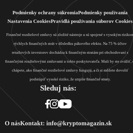
Podmienky ochrany súkromia
Podmienky používania
Nastavenia Cookies
Pravidlá používania súborov Cookies
Finančné rozdielové zmluvy sú zložité nástroje a sú spojené s vysokým riziko
rýchlych finančných strát v dôsledku pákového efektu. Na 75 % účtov
retailových investorov dochádza k finančným stratám pri obchodovaní s
finančnými rozdielovými zmluvami u tohto poskytovateľa. Mali by ste zvážiť, 
chápete, ako finančné rozdielové zmluvy fungujú, a či si môžete dovoliť
podstúpiť vysoké riziko, že utrpíte finančné straty.
Sleduj nás:
O nás
Kontakt: info@kryptomagazin.sk