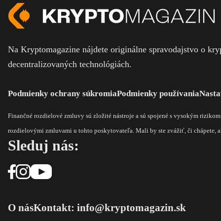
Na Kryptomagazine nájdete originálne spravodajstvo o kryp
decentralizovaných technológiách.
Podmienky ochrany súkromia
Podmienky používania
Nasta
Finančné rozdielové zmluvy sú zložité nástroje a sú spojené s vysokým riziko
rozdielovými zmluvami u tohto poskytovateľa. Mali by ste zvážiť, či chápete, ak
Sleduj nás:
O nás
Kontakt: info@kryptomagazin.sk