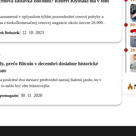
 cenová zastávka Bitcoinu? Robert Kiyosaki má v tom
zaznamenal v uplynulom týždni pozoruhodné cenové pohyby a
sa z niekoľkomesačnej cenovej stagnácie okolo úrovne 26 000
09
22. 10. 2023
ek Bednárik
20
y
y, prečo Bitcoin v decembri dosiahne historické
um
za posledné dva mesiace predviedol naozaj šialenú jazdu, no v
 to môže byť ešte bláznivejšie.
30. 11. 2020
ptomagazin