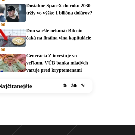
Dosiahne SpaceX do roku 2030
tržiy vo výške 1 bilióna dolárov?
:00
Dno sa ešte nekoná: Bitcoin
čaká na finálna vlna kapitulácie
:00
Generácia Z investuje vo
veľkom. VÚB banka mladých
varuje pred kryptomenami
Najčítanejšie
3h
24h
7d