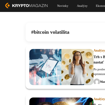
Novinky
Analýzy
Ekono
bitcoin volatilita
Analýzy
Trh s 
nastať
Po posle
optimizm
čoraz via
Mar
Analýzy