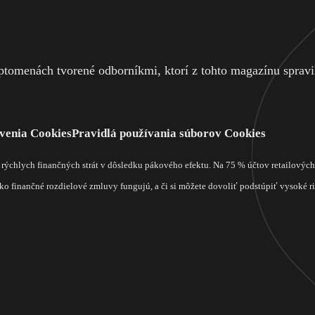
tomenách tvorené odborníkmi, ktorí z tohto magazínu spravili
venia Cookies
Pravidlá používania súborov Cookies
m rýchlych finančných strát v dôsledku pákového efektu. Na 75 % účtov retailový
o finančné rozdielové zmluvy fungujú, a či si môžete dovoliť podstúpiť vysoké rizi