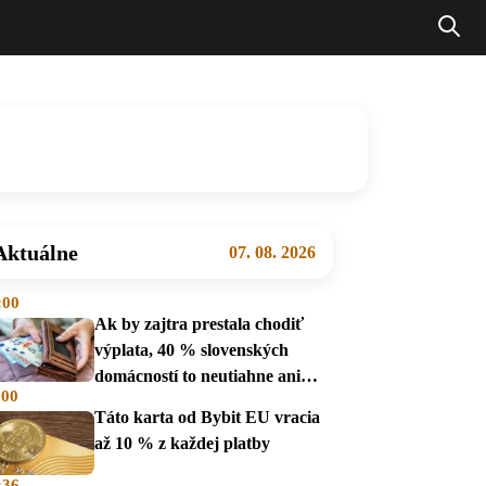
Aktuálne
07. 08. 2026
:00
Ak by zajtra prestala chodiť
výplata, 40 % slovenských
domácností to neutiahne ani
:00
mesiac
Táto karta od Bybit EU vracia
až 10 % z každej platby
:36