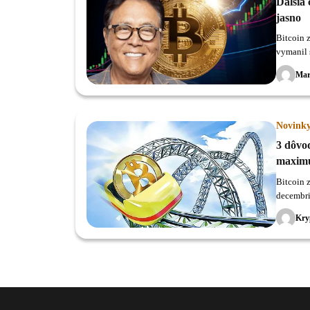
Ďalšia
jasno
Bitcoin 
vymanil 
dolárov.
Mar
Novink
3 dôvod
maxim
Bitcoin 
decembri
Kry