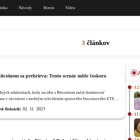
mika
Návody
Biznis
Video
3
článkov
Bitcoinom sa prehrieva: Tento scenár môže čoskoro
12
dných udalostiach, kedy na trhu s Bitcoinom začal dominovať
us v súvislosti s možným schválením spotového bitcoinového ETF, sa
c investorov zapája do hry.
02. 11. 2023
ek Bednárik
11
10