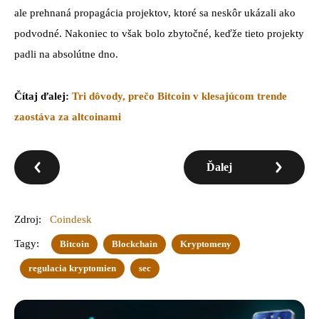
ale prehnaná propagácia projektov, ktoré sa neskôr ukázali ako
podvodné. Nakoniec to však bolo zbytočné, keďže tieto projekty
padli na absolútne dno.
Čítaj ďalej:
Tri dôvody, prečo Bitcoin v klesajúcom trende
zaostáva za altcoinami
Ďalej
Zdroj:
Coindesk
Tagy:
Bitcoin
Blockchain
Kryptomeny
regulacia kryptomien
sec