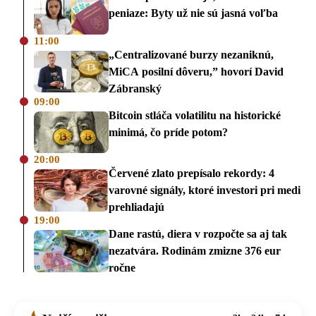
peniaze: Byty už nie sú jasná voľba
11:00
„Centralizované burzy nezaniknú,
MiCA posilní dôveru,” hovorí David
Zábranský
09:00
Bitcoin stláča volatilitu na historické
minimá, čo príde potom?
20:00
Červené zlato prepísalo rekordy: 4
varovné signály, ktoré investori pri medi
prehliadajú
19:00
Dane rastú, diera v rozpočte sa aj tak
nezatvára. Rodinám zmizne 376 eur
ročne