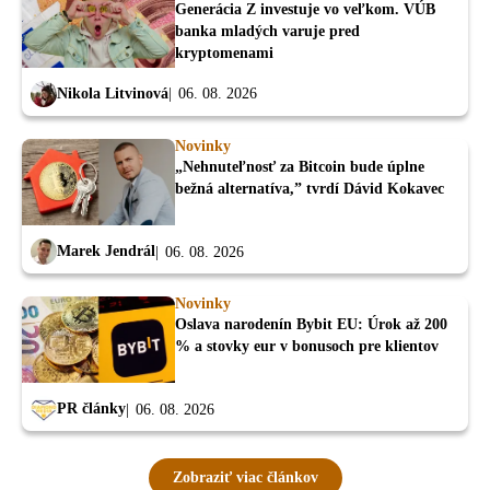
Generácia Z investuje vo veľkom. VÚB
banka mladých varuje pred
kryptomenami
Nikola Litvinová
06. 08. 2026
Novinky
„Nehnuteľnosť za Bitcoin bude úplne
bežná alternatíva,” tvrdí Dávid Kokavec
Marek Jendrál
06. 08. 2026
Novinky
Oslava narodenín Bybit EU: Úrok až 200
% a stovky eur v bonusoch pre klientov
PR články
06. 08. 2026
Zobraziť viac článkov