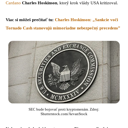
Cardano
Charles Hoskinson
, ktorý krok vlády USA kritizoval.
Viac si môžeš prečítať tu:
Charles Hoskinson: „Sankcie voči
Tornado Cash stanovujú mimoriadne nebezpečný precedens”
SEC bude bojovať proti kryptomenám. Zdroj:
Shutterstock.com/AevanStock