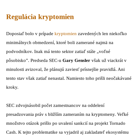
Regulácia kryptomien
Doposiaľ bolo v prípade
kryptomien
zavedených len niekoľko
minimálnych obmedzení, ktoré boli zamerané najmä na
podvodníkov. Inak má tento sektor zatiaľ stále „voľné
pôsobisko”. Predseda SEC-u
Gary Gensler
však už viackrát v
minulosti avizoval, že plánujú zaviesť prísnejšie pravidlá. Ani
tento stav však zatiaľ nenastal. Namiesto toho prišli neočakávané
kroky.
SEC zdvojnásobil počet zamestnancov na oddelení
presadzovania práv s bližším zameraním na kryptomeny. Veľké
množstvo otázok prišlo po uvalení sankcií na projekt Tornado
Cash. K tejto problematike sa vyjadril aj zakladateľ ekosystému