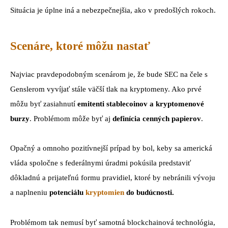
Situácia je úplne iná a nebezpečnejšia, ako v predošlých rokoch.
Scenáre, ktoré môžu nastať
Najviac pravdepodobným scenárom je, že bude SEC na čele s
Genslerom vyvíjať stále väčší tlak na kryptomeny. Ako prvé
môžu byť zasiahnutí
emitenti stablecoinov a kryptomenové
burzy
. Problémom môže byť aj
definícia cenných papierov
.
Opačný a omnoho pozitívnejší prípad by bol, keby sa americká
vláda spoločne s federálnymi úradmi pokúsila predstaviť
dôkladnú a prijateľnú formu pravidiel, ktoré by nebránili vývoju
a naplneniu
potenciálu
kryptomien
do budúcnosti.
Problémom tak nemusí byť samotná blockchainová technológia,