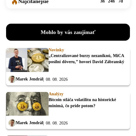
Najčítanejšie
3h
24h
7d
Mohlo by vás zaujímať
Novinky
„Centralizované burzy nezaniknú, MiCA
posilní dôveru,” hovorí David Zábranský
Marek Jendrál
08. 08. 2026
Analýzy
Bitcoin stláča volatilitu na historické
minimá, čo príde potom?
Marek Jendrál
08. 08. 2026