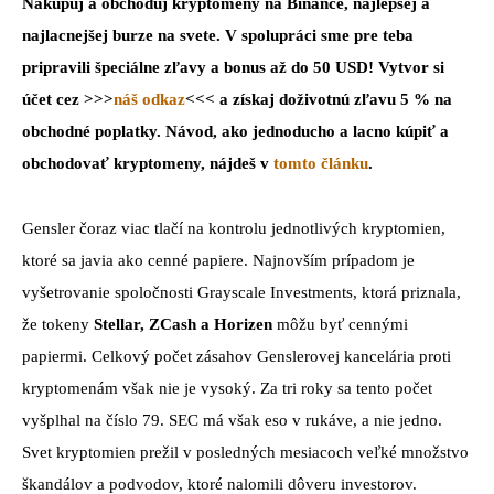
Nakupuj a obchoduj kryptomeny na Binance, najlepšej a
najlacnejšej burze na svete. V spolupráci sme pre teba
pripravili špeciálne zľavy a bonus až do 50 USD! Vytvor si
účet cez >>>
náš odkaz
<<< a získaj doživotnú zľavu 5 % na
obchodné poplatky. Návod, ako jednoducho a lacno kúpiť a
obchodovať kryptomeny, nájdeš v
tomto článku
.
Gensler čoraz viac tlačí na kontrolu jednotlivých kryptomien,
ktoré sa javia ako cenné papiere. Najnovším prípadom je
vyšetrovanie spoločnosti Grayscale Investments, ktorá priznala,
že tokeny
Stellar, ZCash a Horizen
môžu byť cennými
papiermi. Celkový počet zásahov Genslerovej kancelária proti
kryptomenám však nie je vysoký. Za tri roky sa tento počet
vyšplhal na číslo 79. SEC má však eso v rukáve, a nie jedno.
Svet kryptomien prežil v posledných mesiacoch veľké množstvo
škandálov a podvodov, ktoré nalomili dôveru investorov.