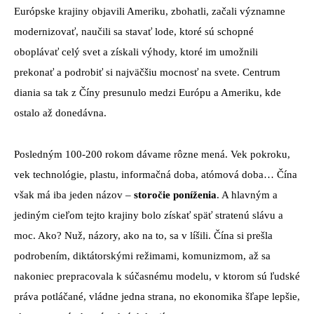
Európske krajiny objavili Ameriku, zbohatli, začali významne
modernizovať, naučili sa stavať lode, ktoré sú schopné
oboplávať celý svet a získali výhody, ktoré im umožnili
prekonať a podrobiť si najväčšiu mocnosť na svete. Centrum
diania sa tak z Číny presunulo medzi Európu a Ameriku, kde
ostalo až donedávna.
Posledným 100-200 rokom dávame rôzne mená. Vek pokroku,
vek technológie, plastu, informačná doba, atómová doba… Čína
však má iba jeden názov –
storočie poníženia
. A hlavným a
jediným cieľom tejto krajiny bolo získať späť stratenú slávu a
moc. Ako? Nuž, názory, ako na to, sa v líšili. Čína si prešla
podrobením, diktátorskými režimami, komunizmom, až sa
nakoniec prepracovala k súčasnému modelu, v ktorom sú ľudské
práva potláčané, vládne jedna strana, no ekonomika šľape lepšie,