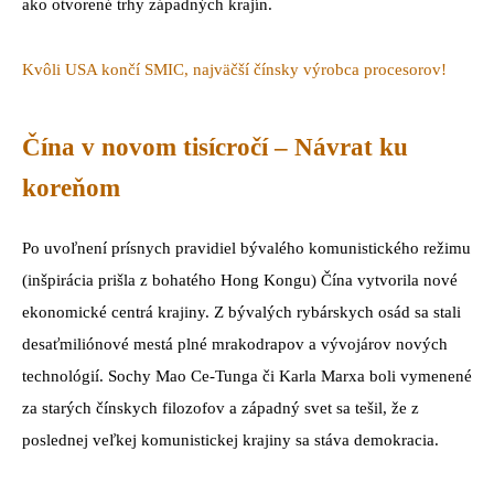
ako otvorené trhy západných krajín.
Kvôli USA končí SMIC, najväčší čínsky výrobca procesorov!
Čína v novom tisícročí – Návrat ku
koreňom
Po uvoľnení prísnych pravidiel bývalého komunistického režimu
(inšpirácia prišla z bohatého Hong Kongu) Čína vytvorila nové
ekonomické centrá krajiny. Z bývalých rybárskych osád sa stali
desaťmiliónové mestá plné mrakodrapov a vývojárov nových
technológií. Sochy Mao Ce-Tunga či Karla Marxa boli vymenené
za starých čínskych filozofov a západný svet sa tešil, že z
poslednej veľkej komunistickej krajiny sa stáva demokracia.