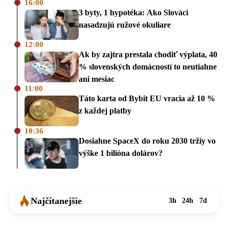
16:00
3 byty, 1 hypotéka: Ako Slováci
nasadzujú ružové okuliare
12:00
Ak by zajtra prestala chodiť výplata, 40
% slovenských domácností to neutiahne
ani mesiac
11:00
Táto karta od Bybit EU vracia až 10 %
z každej platby
10:36
Dosiahne SpaceX do roku 2030 tržiy vo
výške 1 bilióna dolárov?
Najčítanejšie
3h
24h
7d