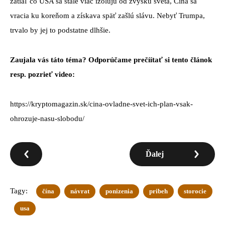
zatiaľ čo USA sa stále viac izolujú od zvyšku sveta, Čína sa
vracia ku koreňom a získava späť zašlú slávu. Nebyť Trumpa,
trvalo by jej to podstatne dlhšie.
Zaujala vás táto téma? Odporúčame prečíítať si tento článok
resp. pozrieť video:
https://kryptomagazin.sk/cina-ovladne-svet-ich-plan-vsak-
ohrozuje-nasu-slobodu/
Ďalej
Tagy:
čína
návrat
ponizenia
pribeh
storocie
usa