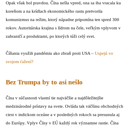
Opak však bol pravdou. Čína nešla vpred, ona sa iba vracala ku
koreňom a na krídlach ekonomického rastu pretvorila
komunizmus na režim, ktorý nápadne pripomína ten spred 300
rokov. Autoritárska krajina s lídrom na čele, veľkým vplyvom v
zahraničí a produktami, po ktorých túži celý svet.
Číňania využili pandémiu ako zbraň proti USA –
Uspejú vo
svojom ťažení?
Bez Trumpa by to asi nešlo
Čína v súčasnosti vlastní tie najväčšie a najdôležitejšie
medzinárodné prístavy na svete. Ovláda tak väčšinu obchodných
ciest v indickom oceáne a v posledných rokoch sa presunula aj
do Európy. Vplyv Číny v EÚ každý rok významne rastie. Čína