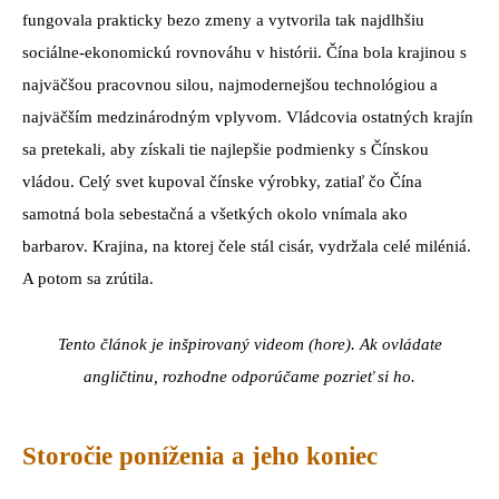
fungovala prakticky bezo zmeny a vytvorila tak najdlhšiu
sociálne-ekonomickú rovnováhu v histórii. Čína bola krajinou s
najväčšou pracovnou silou, najmodernejšou technológiou a
najväčším medzinárodným vplyvom. Vládcovia ostatných krajín
sa pretekali, aby získali tie najlepšie podmienky s Čínskou
vládou. Celý svet kupoval čínske výrobky, zatiaľ čo Čína
samotná bola sebestačná a všetkých okolo vnímala ako
barbarov. Krajina, na ktorej čele stál cisár, vydržala celé miléniá.
A potom sa zrútila.
Tento článok je inšpirovaný videom (hore). Ak ovládate
angličtinu, rozhodne odporúčame pozrieť si ho.
Storočie poníženia a jeho koniec