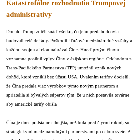
Katastrofálne rozhodnutia Trumpovej
administratívy
Donald Trump zničil snáď všetko, čo jeho predchodcovia
budovali celé dekády. Poškodil kľúčové medzinárodné vzťahy a
každou svojou akciou nahrával Číne. Hneď prvým činom
významne posilnil vplyv Číny v ázijskom regióne. Odchodom z
Trans-Pacifického Partnerstva (TPP) umožnil vznik nových
dohôd, ktoré vznikli bez účasti USA. Uvalením tarifov docielil,
že Čína predala viac výrobkov týmto novým partnerom a
spriatelila si bývalých súperov tým, že u nich postavila továrne,
aby americké tarify obišla
Čína je dnes podstatne silnejšia, než bola pred štyrmi rokmi, so
strategickými medzinárodnými partnerstvami po celom svete. A