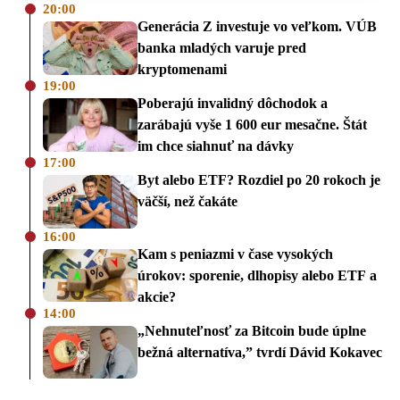
20:00
Generácia Z investuje vo veľkom. VÚB
banka mladých varuje pred
kryptomenami
19:00
Poberajú invalidný dôchodok a
zarábajú vyše 1 600 eur mesačne. Štát
im chce siahnuť na dávky
17:00
Byt alebo ETF? Rozdiel po 20 rokoch je
väčší, než čakáte
16:00
Kam s peniazmi v čase vysokých
úrokov: sporenie, dlhopisy alebo ETF a
akcie?
14:00
„Nehnuteľnosť za Bitcoin bude úplne
bežná alternatíva,” tvrdí Dávid Kokavec