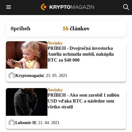
pribeh
16
článkov
Novinky
PRÍBEH - Dvojročná investorka
Amélia uchmatla mobil, nakúpila
BTC za $40 000
Kryptomagazin
23. 05. 2021
Novinky
PRÍBEH - Ako som zarobil 1 milión
USD vďaka BTC a následne som
všetko stratil
Lubomir H
21. 04. 2021