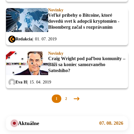
Novinky
Veľké príbehy o Bitcoine, ktoré
dovedú svet k adopcii kryptomien -
Bloomberg začal s rozprávaním
Redakcia
01. 07. 2019
Novinky
Craig Wright pod paľbou komunity –
Blíži sa koniec samozvaného
Satoshiho?
Eva H
15. 04. 2019
1
2
Nasledujúca
stránka
Aktuálne
07. 08. 2026