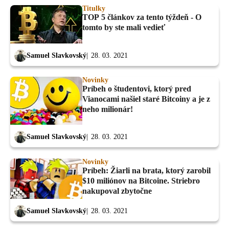
Titulky
TOP 5 článkov za tento týždeň - O
tomto by ste mali vedieť
Samuel Slavkovský
28. 03. 2021
Novinky
Príbeh o študentovi, ktorý pred
Vianocami našiel staré Bitcoiny a je z
neho milionár!
Samuel Slavkovský
28. 03. 2021
Novinky
Príbeh: Žiarli na brata, ktorý zarobil
$10 miliónov na Bitcoine. Striebro
nakupoval zbytočne
Samuel Slavkovský
28. 03. 2021