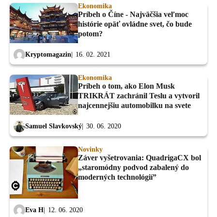
Ekonomika
Príbeh o Číne - Najväčšia veľmoc
histórie opäť ovládne svet, čo bude
potom?
Kryptomagazin
16. 02. 2021
Ekonomika
Príbeh o tom, ako Elon Musk
TRIKRÁT zachránil Teslu a vytvoril
najcennejšiu automobilku na svete
Samuel Slavkovský
30. 06. 2020
Novinky
Záver vyšetrovania: QuadrigaCX bol
„staromódny podvod zabalený do
moderných technológií”
Eva H
12. 06. 2020