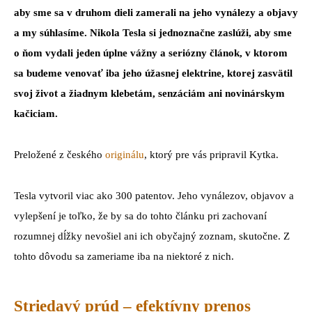
aby sme sa v druhom dieli zamerali na jeho vynálezy a objavy
a my súhlasíme. Nikola Tesla si jednoznačne zaslúži, aby sme
o ňom vydali jeden úplne vážny a seriózny článok, v ktorom
sa budeme venovať iba jeho úžasnej elektrine, ktorej zasvätil
svoj život a žiadnym klebetám, senzáciám ani novinárskym
kačiciam.
Preložené z českého
originálu
, ktorý pre vás pripravil Kytka.
Tesla vytvoril viac ako 300 patentov. Jeho vynálezov, objavov a
vylepšení je toľko, že by sa do tohto článku pri zachovaní
rozumnej dĺžky nevošiel ani ich obyčajný zoznam, skutočne. Z
tohto dôvodu sa zameriame iba na niektoré z nich.
Striedavý prúd – efektívny prenos