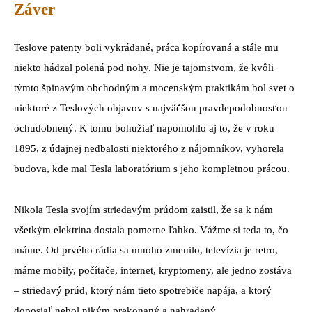
Záver
Teslove patenty boli vykrádané, práca kopírovaná a stále mu
niekto hádzal polená pod nohy. Nie je tajomstvom, že kvôli
týmto špinavým obchodným a mocenským praktikám bol svet o
niektoré z Teslových objavov s najväčšou pravdepodobnosťou
ochudobnený. K tomu bohužiaľ napomohlo aj to, že v roku
1895, z údajnej nedbalosti niektorého z nájomníkov, vyhorela
budova, kde mal Tesla laboratórium s jeho kompletnou prácou.
Nikola Tesla svojím striedavým prúdom zaistil, že sa k nám
všetkým elektrina dostala pomerne ľahko. Vážme si teda to, čo
máme. Od prvého rádia sa mnoho zmenilo, televízia je retro,
máme mobily, počítače, internet, kryptomeny, ale jedno zostáva
– striedavý prúd, ktorý nám tieto spotrebiče napája, a ktorý
doposiaľ nebol nikým prekonaný a nahradený.