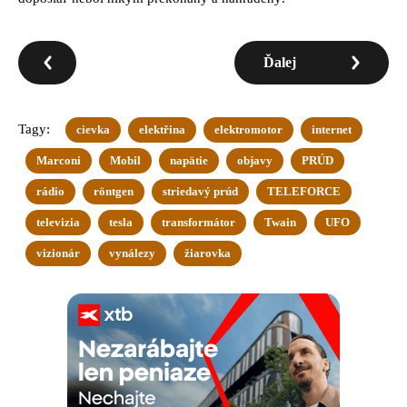
Ďalej
Tagy:
cievka
elektřina
elektromotor
internet
Marconi
Mobil
napätie
objavy
PRÚD
rádio
röntgen
striedavý prúd
TELEFORCE
televizia
tesla
transformátor
Twain
UFO
vizionár
vynálezy
žiarovka