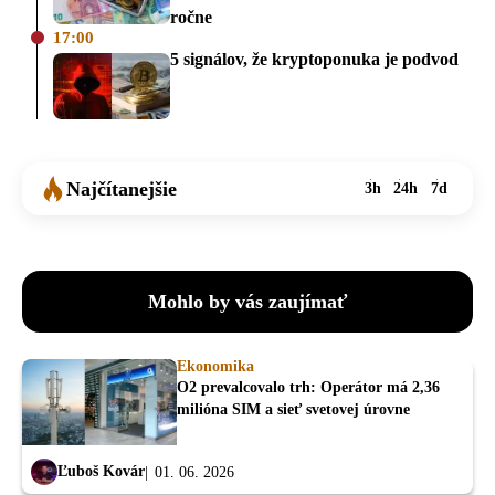
ročne
17:00
5 signálov, že kryptoponuka je podvod
Najčítanejšie
3h
24h
7d
Mohlo by vás zaujímať
Ekonomika
O2 prevalcovalo trh: Operátor má 2,36
milióna SIM a sieť svetovej úrovne
Ľuboš Kovár
01. 06. 2026