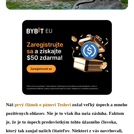
Náš
prvý článok o pánovi Teslovi
zožal veľký úspech a mnoho
pozitívnych ohlasov. Nie je to však iba naša zásluha. Faktom
je, že je to úspech predovšetkým tohto úžasného človeka,
ktorý tak zaujal našich čitateľov. Niektorí z vás navrhovali,