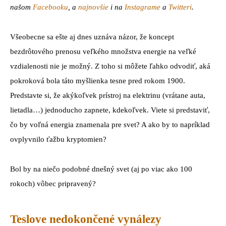
našom
Facebooku
, a
najnovšie
i na
Instagrame
a
Twitteri
.
Všeobecne sa ešte aj dnes uznáva názor, že koncept
bezdrôtového prenosu veľkého množstva energie na veľké
vzdialenosti nie je možný. Z toho si môžete ľahko odvodiť, aká
pokroková bola táto myšlienka tesne pred rokom 1900.
Predstavte si, že akýkoľvek prístroj na elektrinu (vrátane auta,
lietadla…) jednoducho zapnete, kdekoľvek. Viete si predstaviť,
čo by voľná energia znamenala pre svet? A ako by to napríklad
ovplyvnilo ťažbu kryptomien?
Bol by na niečo podobné dnešný svet (aj po viac ako 100
rokoch) vôbec pripravený?
Teslove nedokončené vynálezy