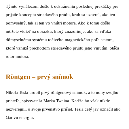
Týmto vynálezom došlo k odstráneniu poslednej prekážky pre
prijatie konceptu striedavého prúdu, kruh sa uzavrel, ako ten
pomyselný, tak aj ten vo vnútri motora. Ako k tomu došlo
môžete vidieť na obrázku, ktorý znázorňuje, ako sa vďaka
dômyselnému systému točivého magnetického poľa statora,
ktoré vzniká prechodom striedavého prúdu jeho vinutím, otáča
rotor motora.
Röntgen – prvý snímok
Nikola Tesla urobil prvý röntgenový snímok, a to nohy svojho
priateľa, spisovateľa Marka Twaina. Keďže ho však nikde
nezverejnil, o svoje prvenstvo prišiel. Tesla celý jav označil ako
žiarivú energiu.