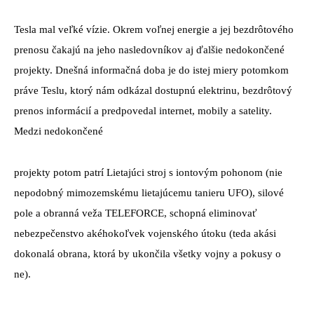
Tesla mal veľké vízie. Okrem voľnej energie a jej bezdrôtového
prenosu čakajú na jeho nasledovníkov aj ďalšie nedokončené
projekty. Dnešná informačná doba je do istej miery potomkom
práve Teslu, ktorý nám odkázal dostupnú elektrinu, bezdrôtový
prenos informácií a predpovedal internet, mobily a satelity.
Medzi nedokončené
projekty potom patrí Lietajúci stroj s iontovým pohonom (nie
nepodobný mimozemskému lietajúcemu tanieru UFO), silové
pole a obranná veža TELEFORCE, schopná eliminovať
nebezpečenstvo akéhokoľvek vojenského útoku (teda akási
dokonalá obrana, ktorá by ukončila všetky vojny a pokusy o
ne).