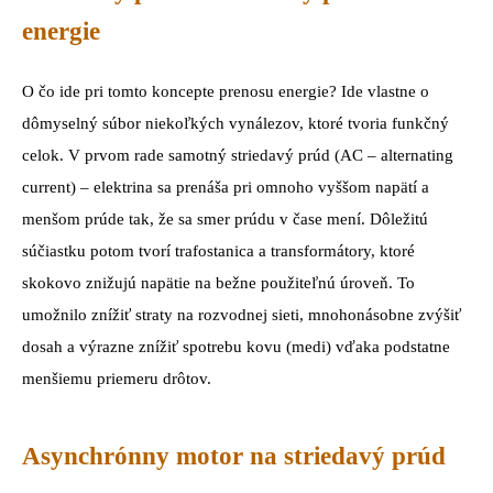
energie
O čo ide pri tomto koncepte prenosu energie? Ide vlastne o
dômyselný súbor niekoľkých vynálezov, ktoré tvoria funkčný
celok. V prvom rade samotný striedavý prúd (AC – alternating
current) – elektrina sa prenáša pri omnoho vyššom napätí a
menšom prúde tak, že sa smer prúdu v čase mení. Dôležitú
súčiastku potom tvorí trafostanica a transformátory, ktoré
skokovo znižujú napätie na bežne použiteľnú úroveň. To
umožnilo znížiť straty na rozvodnej sieti, mnohonásobne zvýšiť
dosah a výrazne znížiť spotrebu kovu (medi) vďaka podstatne
menšiemu priemeru drôtov.
Asynchrónny motor na striedavý prúd