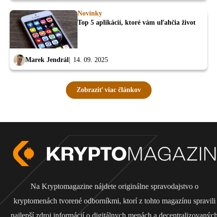
Novinky
Top 5 aplikácií, ktoré vám uľahčia život
Marek Jendrál
14. 09. 2025
Zobraziť viac článkov
Na Kryptomagazine nájdete originálne spravodajstvo o
kryptomenách tvorené odborníkmi, ktorí z tohto magazínu spravili
najlepší zdroj informácií o digitálnych menách a decentralizovanýc