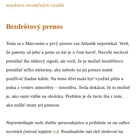
množstvo revolučných využití
Bezdrôtový prenos
Tesla sa s Marconim o prvý prenos cez Atlantik nepretekal. Veril,
že patenty sú jeho a preto sa nie je o čom baviť. Navyše nechcel
prenášať iba rádiový signál, ale veril, že je možné bezdrôtovo
prenášať toľko elektriny, aby nebolo na jej prenos nutné
používať žiadne káble. Na tento účel mala byť využitá pôda a
jedna z vrstiev atmosféry – ionosféra. Tesla dokázal, že to možné
je, ako sami vidíte na obrázku. Problém je de facto iba v tom,
ako znížiť straty pri prenose.
Nepremeškajte naše ďalšie spravodajstvo a prihláste sa na odber
noviniek (návod nájdete
tu
). Nezabudnite nás tiež sledovať na