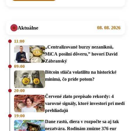
Aktuálne
08. 08. 2026
11:00
„Centralizované burzy nezaniknú,
MiCA posilní dôveru,” hovorí David
Zábranský
09:00
Bitcoin stláča volatilitu na historické
minimá, čo príde potom?
20:00
Červené zlato prepísalo rekordy: 4
varovné signály, ktoré investori pri medi
prehliadajú
19:00
Dane rastú, diera v rozpočte sa aj tak
nezatvára. Rodinám zmizne 376 eur