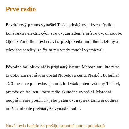
Prvé rádio
Bezdrôtový prenos vynašiel Tesla, srbský vynálezca, fyzik a
konštruktér elektrických strojov, zariadení a prístrojov, dlhodobo
žijúci v Amerike. Tesla naviac predpovedal mobilné telefóny a
televízne satelity, za čo sa mu vtedy mnohí vysmievali.
Pôvodne bol objav rádia pripísaný istému Marconimu, ktorý za
to dokonca neprávom dostal Nobelovu cenu. Neskôr, bohužiaľ
až 3 mesiace po Teslovej smrti, bol však patent vrátený Teslovi,
pretože on bol ten, ktorý rádio skutočne vynašiel. Marconi
neoprávnenie použil 17 jeho patentov, napriek tomu si dodnes
môžete niekde prečítať, že vynašiel rádio.
Nové Tesla batérie 3x prežijú samotné auto a ponúkajú