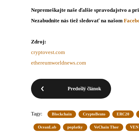
Nepremeškajte naše ďalšie spravodajstvo a pri
Nezabudnite nás tiež sledovať na našom
Faceb
Zdroj:
cryptovest.com
ethereumworldnews.com
Predošlý článok
Tagy:
Blockchain
CryptoBento
ERC20
OceanLab
poplatky
VeChain Thor
VEN