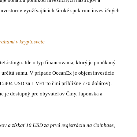
uje bohatou ponukou investičných nástrojov a
investorov využívajúcich široké spektrum investičných
rahami v kryptosvete
Listingu. Ide o typ financovania, ktorý je ponúkaný
a určitú sumu. V prípade OceanEx je objem investície
15404 USD za 1 VET to činí približne 770 dolárov).
ie je dostupný pre obyvateľov Číny, Japonska a
ov a získať 10 USD za prvú registráciu na Coinbase,