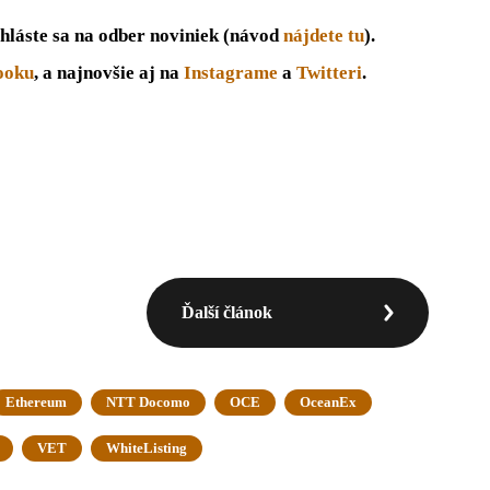
hláste sa na odber noviniek (návod
n
á
jdete tu
).
ooku
, a najnovšie aj na
Instagrame
a
Twitteri
.
Ďalší článok
Ethereum
NTT Docomo
OCE
OceanEx
VET
WhiteListing