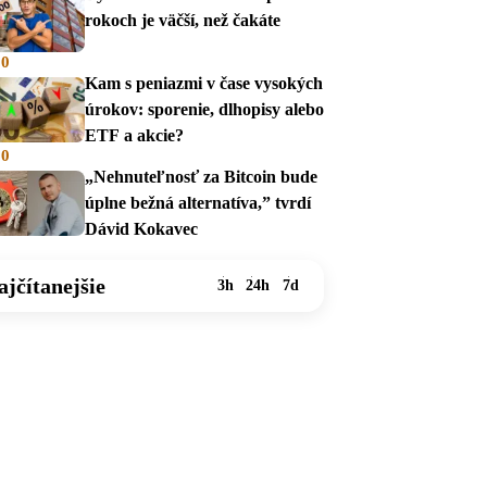
rokoch je väčší, než čakáte
00
Kam s peniazmi v čase vysokých
úrokov: sporenie, dlhopisy alebo
ETF a akcie?
00
„Nehnuteľnosť za Bitcoin bude
úplne bežná alternatíva,” tvrdí
Dávid Kokavec
ajčítanejšie
3h
24h
7d