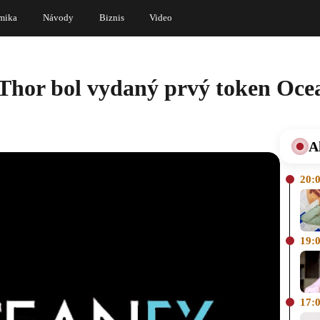
mika
Návody
Biznis
Video
Thor bol vydaný prvý token Oc
A
20:
19:
17: