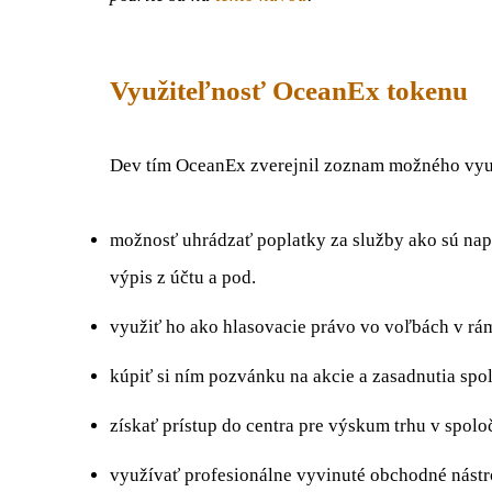
Využiteľnosť OceanEx tokenu
Dev tím OceanEx zverejnil zoznam možného využi
možnosť uhrádzať poplatky za služby ako sú napr
výpis z účtu a pod.
využiť ho ako hlasovacie právo vo voľbách v rám
kúpiť si ním pozvánku na akcie a zasadnutia sp
získať prístup do centra pre výskum trhu v spol
využívať profesionálne vyvinuté obchodné nástr