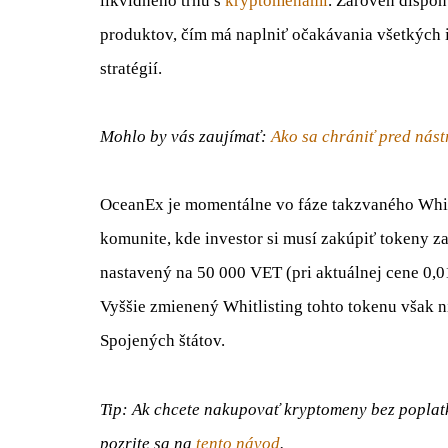
likvidného trhu s
kryptomenami
. Zároveň dispon
produktov, čím má naplniť očakávania všetkých 
stratégií.
Mohlo by vás zaujímať:
Ako sa chrániť pred nást
OceanEx je momentálne vo fáze takzvaného White
komunite, kde investor si musí zakúpiť tokeny z
nastavený na 50 000 VET (pri aktuálnej cene 0,0
Vyššie zmienený Whitlisting tohto tokenu však n
Spojených štátov.
Tip: Ak chcete nakupovať kryptomeny bez poplatk
pozrite sa na
tento
n
ávod
.