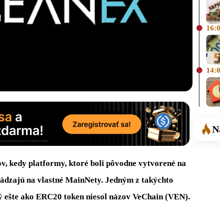
16:
14:
N
, kedy platformy, ktoré boli pôvodne vytvorené na
hádzajú na vlastné MainNety. Jedným z takýchto
rý ešte ako ERC20 token niesol názov VeChain (VEN).