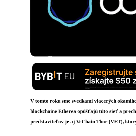
V tomto roku sme svedkami viacerých okamihov
blockchaine Etherea opúšťajú túto sieť a prec
predstaviteľov je aj VeChain Thor (VET), kto