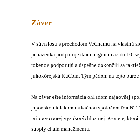
Záver
V súvislosti s prechodom VeChainu na vlastnú sie
peňaženka podporuje danú migráciu až do 10. se
tokenov podporujú a úspešne dokončili sa taktiež
juhokórejská KuCoin. Tým pádom na tejto burze
Na záver ešte informácia ohľadom najnovšej spo
japonskou telekomunikačnou spoločnosťou NTT 
pripravovanej vysokorýchlostnej 5G siete, ktorá
supply chain manažmentu.