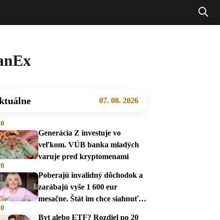
eanEx
ktuálne
07. 08. 2026
00
Generácia Z investuje vo
veľkom. VÚB banka mladých
varuje pred kryptomenami
00
Poberajú invalidný dôchodok a
zarábajú vyše 1 600 eur
mesačne. Štát im chce siahnuť
00
na dávky
Byt alebo ETF? Rozdiel po 20