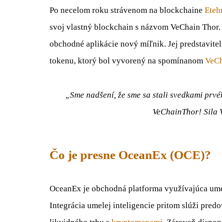
Po necelom roku strávenom na blockchaine
Eteh
svoj vlastný blockchain s názvom VeChain Thor.
obchodné aplikácie nový míľnik. Jej predstavitel
tokenu, ktorý bol vyvorený na spomínanom
VeCh
„Sme nadšení, že sme sa stali svedkami prv
VeChainThor! Sila 
Čo je presne OceanEx (OCE)?
OceanEx je obchodná platforma využívajúca ume
Integrácia umelej inteligencie pritom slúži pred