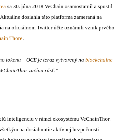
rea
sa 30. júna 2018 VeChain osamostatnil a spustil
 Aktuálne dosiahla táto platforma zameraná na
ia na oficiálnom Twitter účte oznámili vznik prvého
ain Thore
.
ého tokenu – OCE je teraz vytvorený na
blockchaine
VeChainThor začína rásť.”
lú inteligenciu v rámci ekosystému VeChainThor.
ovšetkým na dosiahnutie aktívnej bezpečnosti