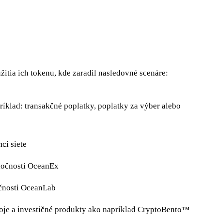
tia ich tokenu, kde zaradil nasledovné scenáre:
íklad: transakčné poplatky, poplatky za výber alebo
ci siete
oločnosti OceanEx
očnosti OceanLab
oje a investičné produkty ako napríklad CryptoBento™