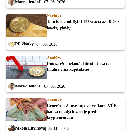
Marek Jendrál
07. 08. 2026
Novinky
Táto karta od Bybit EU vracia až 10 % z
každej platby
PR články
07. 08. 2026
Analýzy
Dno sa ešte nekoná: Bitcoin čaká na
finálna vlna kapitulácie
Marek Jendrál
07. 08. 2026
Novinky
Generácia Z investuje vo veľkom. VÚB
banka mladých varuje pred
kryptomenami
Nikola Litvinová
06. 08. 2026