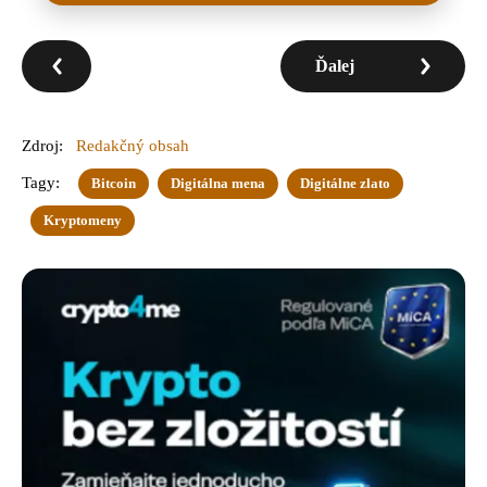
Ďalej
Zdroj:
Redakčný obsah
Tagy:
Bitcoin
Digitálna mena
Digitálne zlato
Kryptomeny