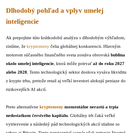
Dlhodobý pohľad a vplyv umelej
inteligencie
Ak prepojíme túto krátkodobú analýzu s dlhodobým výhľadom,
zistíme, že
kryptomeny
čelia globálnej konkurencii. Hlavným
motorom súčasného finančného sveta zostáva obrovská
bublina
okolo umelej inteligencie
, ktorá môže potrvať
až do roku 2027
alebo 2028
. Tento technologický sektor doslova vysáva likviditu
z krypto trhu, pretože retail aj veľkí investori alokujú peniaze do
rizikovejších AI akcií.
Preto alternatívne
kryptomeny
momentálne nerastú a trpia
nedostatkom čerstvého kapitálu
. Globálny trh čaká veľké
vytriezvenie a následný pád technologických akcií stiahne so
sebou aj Bitcoin. Tento nepriaznivý scenár však prinesie životnú