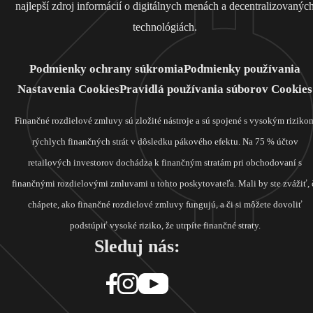
najlepší zdroj informácií o digitálnych menách a decentralizovanýc
technológiách.
Podmienky ochrany súkromia
Podmienky používania
Nastavenia Cookies
Pravidlá používania súborov Cookies
Finančné rozdielové zmluvy sú zložité nástroje a sú spojené s vysokým riziko
rýchlych finančných strát v dôsledku pákového efektu. Na 75 % účtov
retailových investorov dochádza k finančným stratám pri obchodovaní s
finančnými rozdielovými zmluvami u tohto poskytovateľa. Mali by ste zvážiť, 
chápete, ako finančné rozdielové zmluvy fungujú, a či si môžete dovoliť
podstúpiť vysoké riziko, že utrpíte finančné straty.
Sleduj nás: