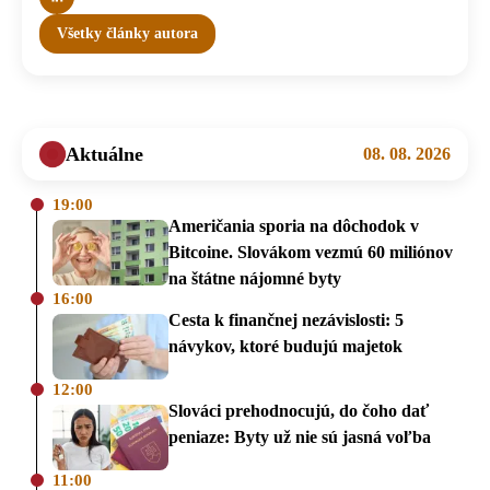
Všetky články autora
Aktuálne
08. 08. 2026
19:00
Američania sporia na dôchodok v
Bitcoine. Slovákom vezmú 60 miliónov
na štátne nájomné byty
16:00
Cesta k finančnej nezávislosti: 5
návykov, ktoré budujú majetok
12:00
Slováci prehodnocujú, do čoho dať
peniaze: Byty už nie sú jasná voľba
11:00