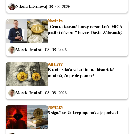
Nikola Litvinová
08. 08. 2026
Novinky
„Centralizované burzy nezaniknú, MiCA
posilní dôveru,” hovorí David Zábranský
Marek Jendrál
08. 08. 2026
Analýzy
Bitcoin stláča volatilitu na historické
minimá, čo príde potom?
Marek Jendrál
08. 08. 2026
Novinky
5 signálov, že kryptoponuka je podvod