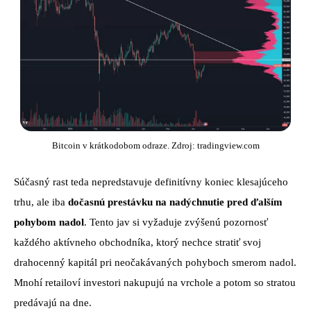
Bitcoin v krátkodobom odraze. Zdroj: tradingview.com
Súčasný rast teda nepredstavuje definitívny koniec klesajúceho
trhu, ale iba
dočasnú prestávku na nadýchnutie pred ďalším
pohybom nadol
. Tento jav si vyžaduje zvýšenú pozornosť
každého aktívneho obchodníka, ktorý nechce stratiť svoj
drahocenný kapitál pri neočakávaných pohyboch smerom nadol.
Mnohí retailoví investori nakupujú na vrchole a potom so stratou
predávajú na dne.