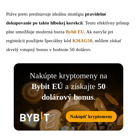
Práve preto predstavuje ideálnu stratégiu
pravidelné
dokupovanie po takto hlbokej korekcii
. Tento efektívny prístup
plne umožňuje moderná burza
Bybit EU
. Ak navyše pri
registrácii použijete špeciálny kód
KMAG50
, môžete získať
skvelý vstupný bonus v hodnote 50 dolárov.
Nakúpte kryptomeny na
Bybit EÚ
a získajte
50
dolárový bonus
.
Nakúpiť kryptomeny