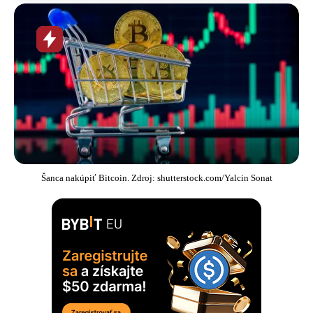
Horúca
novinka
Šanca nakúpiť Bitcoin. Zdroj: shutterstock.com/Yalcin Sonat