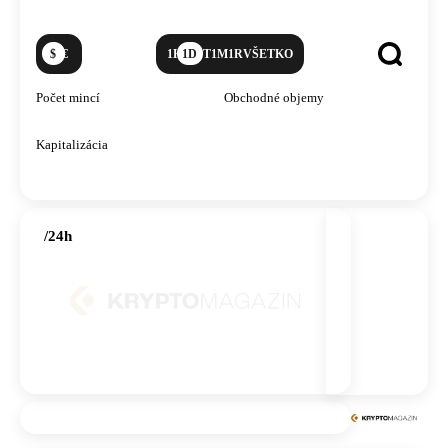
$
€
1H
1D
1T
1M
1R
VŠETKO
zobraziť
vyhľadávanie
kryptomeny
Počet mincí
Obchodné objemy
Kapitalizácia
/24h