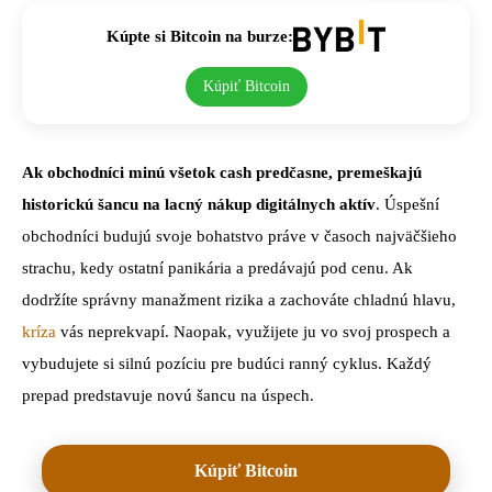
Kúpte si Bitcoin na burze:
Kúpiť Bitcoin
Ak obchodníci minú všetok cash predčasne, premeškajú
historickú šancu na lacný nákup digitálnych aktív
. Úspešní
obchodníci budujú svoje bohatstvo práve v časoch najväčšieho
strachu, kedy ostatní panikária a predávajú pod cenu. Ak
dodržíte správny manažment rizika a zachováte chladnú hlavu,
kríza
vás neprekvapí. Naopak, využijete ju vo svoj prospech a
vybudujete si silnú pozíciu pre budúci ranný cyklus. Každý
prepad predstavuje novú šancu na úspech.
Kúpiť Bitcoin