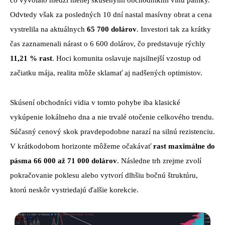
čo vyvolalo medzi menej skúsenými obchodníkmi vlnu paniky.
Odvtedy však za posledných 10 dní nastal masívny obrat a cena
vystrelila na aktuálnych
65 700 dolárov
. Investori tak za krátky
čas zaznamenali nárast o 6 600 dolárov, čo predstavuje rýchly
11,21 % rast
. Hoci komunita oslavuje najsilnejší vzostup od
začiatku mája, realita môže sklamať aj nadšených optimistov.
Skúsení obchodníci vidia v tomto pohybe iba klasické
vykúpenie lokálneho dna a nie trvalé otočenie celkového trendu.
Súčasný cenový skok pravdepodobne narazí na silnú rezistenciu.
V krátkodobom horizonte môžeme očakávať
rast maximálne do
pásma 66 000 až 71 000 dolárov
. Následne trh zrejme zvolí
pokračovanie poklesu alebo vytvorí dlhšiu bočnú štruktúru,
ktorú neskôr vystriedajú ďalšie korekcie.