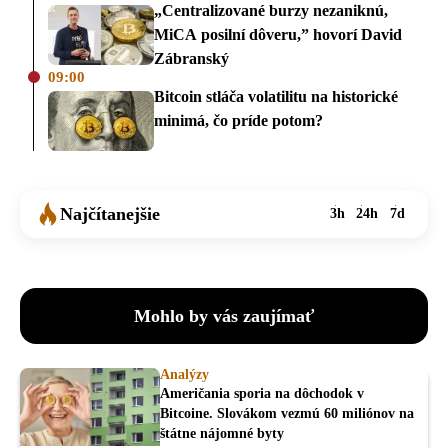
„Centralizované burzy nezaniknú,
MiCA posilní dôveru,” hovorí David
Zábranský
09:00
Bitcoin stláča volatilitu na historické
minimá, čo príde potom?
Najčítanejšie
3h
24h
7d
Mohlo by vás zaujímať
Analýzy
Američania sporia na dôchodok v
Bitcoine. Slovákom vezmú 60 miliónov na
štátne nájomné byty