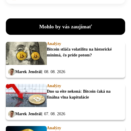
Mohlo by vás zaujímať
Analýzy
Bitcoin stláča volatilitu na historické
minimá, čo príde potom?
Marek Jendrál
08. 08. 2026
Analýzy
Dno sa ešte nekoná: Bitcoin čaká na
finálna vlna kapitulácie
Marek Jendrál
07. 08. 2026
Analýzy