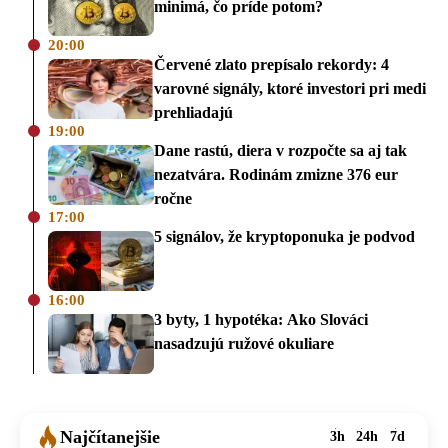
minimá, čo príde potom?
20:00
Červené zlato prepísalo rekordy: 4
varovné signály, ktoré investori pri medi
prehliadajú
19:00
Dane rastú, diera v rozpočte sa aj tak
nezatvára. Rodinám zmizne 376 eur
ročne
17:00
5 signálov, že kryptoponuka je podvod
16:00
3 byty, 1 hypotéka: Ako Slováci
nasadzujú ružové okuliare
Najčítanejšie
3h
24h
7d