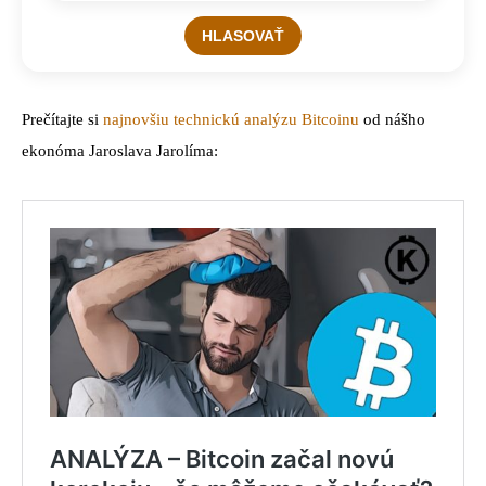
Prečítajte si
najnovšiu technickú analýzu Bitcoinu
od nášho
ekonóma Jaroslava Jarolíma: