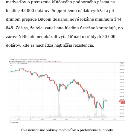
medveďov o prerazenie kľúčového podporného pásma na
hladine 48 000 dolárov. Support tento nátlak vydržal a pri
druhom prepade Bitcoin dosiahol nové lokálne minimum $44
848. Zdá sa, že býci zatiaľ túto hladinu úspešne kontrolujú, no
zároveň Bitcoin nedokázali vytlačiť nad okrúhlych 50 000
dolárov, kde sa nachádza najbližšia rezistencia.
Dva neúspešné pokusy medveďov o prelomenie supportu