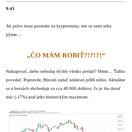
9:43
Ak práve teraz pozeráte na kryptomeny, iste sa sami seba
pýtate…
„ČO MÁM ROBIŤ?!?!?!“
Nakupovať, alebo nebodaj rýchlo všetko predať? Hmm… Ťažko
povedať. Popravde, Bitcoin zatiaľ neklesol príliš nízko. Aktuálne
sa a burzách obchoduje za cca 48 000 dolárov, čo je iba desať
tisíc (-17%) pod jeho historickým maximom.