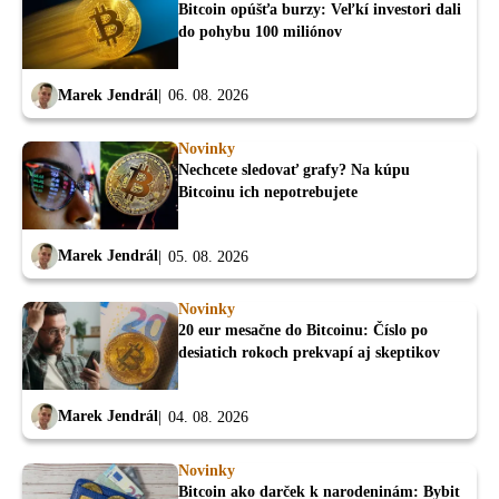
Bitcoin opúšťa burzy: Veľkí investori dali
do pohybu 100 miliónov
Marek Jendrál
06. 08. 2026
Novinky
Nechcete sledovať grafy? Na kúpu
Bitcoinu ich nepotrebujete
Marek Jendrál
05. 08. 2026
Novinky
20 eur mesačne do Bitcoinu: Číslo po
desiatich rokoch prekvapí aj skeptikov
Marek Jendrál
04. 08. 2026
Novinky
Bitcoin ako darček k narodeninám: Bybit