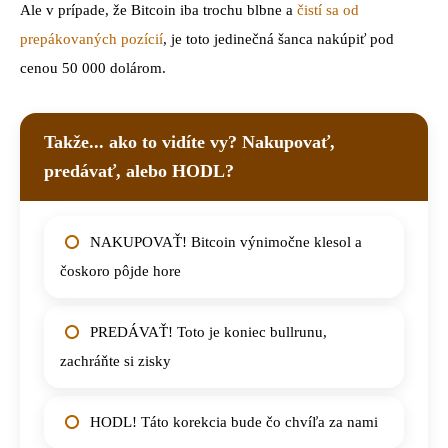
Ale v prípade, že Bitcoin iba trochu blbne a
čistí sa od
prepákovaných pozícií
, je toto jedinečná šanca nakúpiť pod
cenou 50 000 dolárom.
Takže... ako to vidíte vy? Nakupovať,
predávať, alebo HODL?
NAKUPOVAŤ! Bitcoin výnimočne klesol a
čoskoro pôjde hore
PREDÁVAŤ! Toto je koniec bullrunu,
zachráňte si zisky
HODL! Táto korekcia bude čo chvíľa za nami