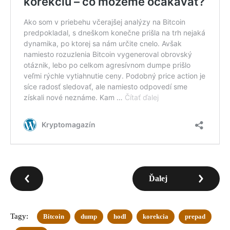
Ďalej
Tagy:
Bitcoin
dump
hodl
korekcia
prepad