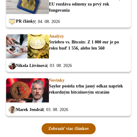
EU rozdáva odmeny za prvý rok
fungovania
PR články
04. 08. 2026
Analýzy
Striebro vs. Bitcoin: Z 1 000 eur je po
roku buď 1 556, alebo len 560
Nikola Litvinová
03. 08. 2026
Novinky
Saylor posiela trhu jasný odkaz napriek
rekordným bitcoinovým stratám
Marek Jendrál
03. 08. 2026
Zobraziť viac článkov