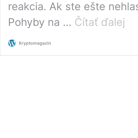
reakcia. Ak ste ešte nehla
ANKE
Pohyby na …
Čítať ďalej
–
Za
akú
Kryptomagazín
cenu
sa
najvia
oplatí
nakúpi
Bitcoi
v
tejto
korekc