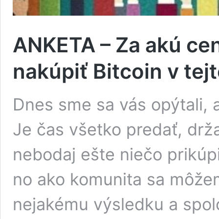
ANKETA – Za akú cenu
nakúpiť Bitcoin v tej
Dnes sme sa vás opýtali, a
Je čas všetko predať, drž
nebodaj ešte niečo prikúpi
no ako komunita sa môže
nejakému výsledku a spol