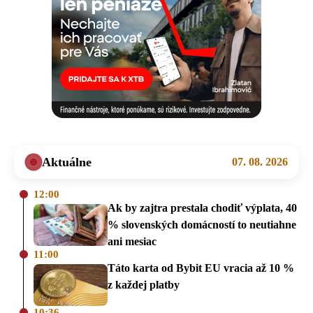
Aktuálne
07. 08. 2026
12:00
Ak by zajtra prestala chodiť výplata, 40
% slovenských domácností to neutiahne
ani mesiac
11:00
Táto karta od Bybit EU vracia až 10 %
z každej platby
10:36