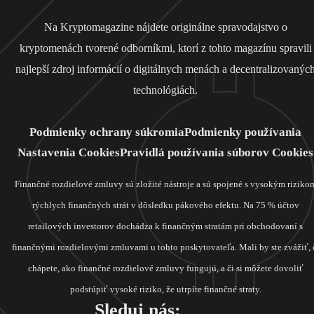
Na Kryptomagazine nájdete originálne spravodajstvo o
kryptomenách tvorené odborníkmi, ktorí z tohto magazínu spravili
najlepší zdroj informácií o digitálnych menách a decentralizovanýc
technológiách.
Podmienky ochrany súkromia
Podmienky používania
Nastavenia Cookies
Pravidlá používania súborov Cookies
Finančné rozdielové zmluvy sú zložité nástroje a sú spojené s vysokým riziko
rýchlych finančných strát v dôsledku pákového efektu. Na 75 % účtov
retailových investorov dochádza k finančným stratám pri obchodovaní s
finančnými rozdielovými zmluvami u tohto poskytovateľa. Mali by ste zvážiť, 
chápete, ako finančné rozdielové zmluvy fungujú, a či si môžete dovoliť
podstúpiť vysoké riziko, že utrpíte finančné straty.
Sleduj nás: