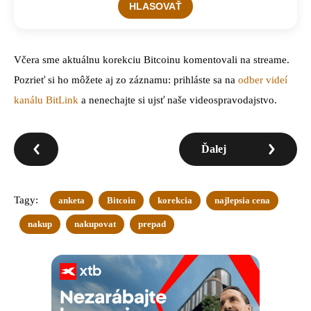
Včera sme aktuálnu korekciu Bitcoinu komentovali na streame.
Pozrieť si ho môžete aj zo záznamu: prihláste sa na
odber videí
kanálu BitLink
a nenechajte si ujsť naše videospravodajstvo.
Ďalej
Tagy:
anketa
Bitcoin
korekcia
najlepsia cena
nakup
nakupovat
prepad