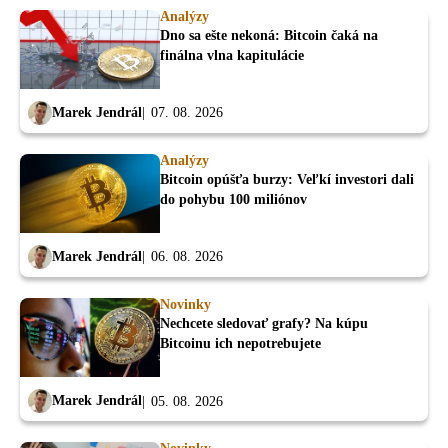
Analýzy
Dno sa ešte nekoná: Bitcoin čaká na
finálna vlna kapitulácie
Marek Jendrál
07. 08. 2026
Analýzy
Bitcoin opúšťa burzy: Veľkí investori dali
do pohybu 100 miliónov
Marek Jendrál
06. 08. 2026
Novinky
Nechcete sledovať grafy? Na kúpu
Bitcoinu ich nepotrebujete
Marek Jendrál
05. 08. 2026