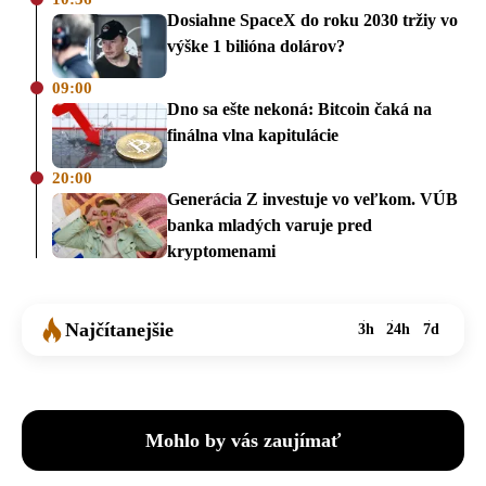
Dosiahne SpaceX do roku 2030 tržiy vo
výške 1 bilióna dolárov?
09:00
Dno sa ešte nekoná: Bitcoin čaká na
finálna vlna kapitulácie
20:00
Generácia Z investuje vo veľkom. VÚB
banka mladých varuje pred
kryptomenami
Najčítanejšie
3h
24h
7d
Mohlo by vás zaujímať