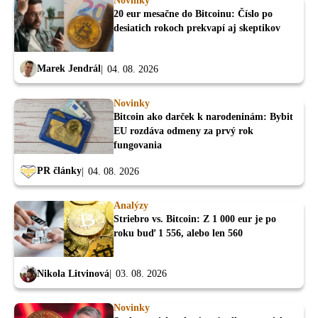
Novinky
20 eur mesačne do Bitcoinu: Číslo po
desiatich rokoch prekvapí aj skeptikov
Marek Jendrál
04. 08. 2026
Novinky
Bitcoin ako darček k narodeninám: Bybit
EU rozdáva odmeny za prvý rok
fungovania
PR články
04. 08. 2026
Analýzy
Striebro vs. Bitcoin: Z 1 000 eur je po
roku buď 1 556, alebo len 560
Nikola Litvinová
03. 08. 2026
Novinky