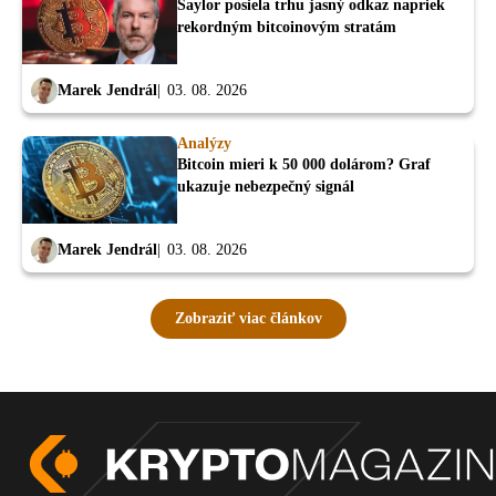
Saylor posiela trhu jasný odkaz napriek
rekordným bitcoinovým stratám
Marek Jendrál
03. 08. 2026
Analýzy
Bitcoin mieri k 50 000 dolárom? Graf
ukazuje nebezpečný signál
Marek Jendrál
03. 08. 2026
Zobraziť viac článkov