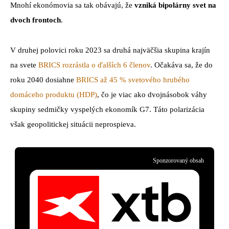
Mnohí ekonómovia sa tak obávajú, že
vzniká bipolárny svet na
dvoch frontoch
.
V druhej polovici roku 2023 sa druhá najväčšia skupina krajín
na svete
BRICS rozrástla o ďalších 6 členov
. Očakáva sa, že do
roku 2040 dosiahne
BRICS až 45 % svetového hrubého
domáceho produktu (HDP)
, čo je viac ako dvojnásobok váhy
skupiny sedmičky vyspelých ekonomík G7. Táto polarizácia
však geopolitickej situácii neprospieva.
Sponzorovaný obsah