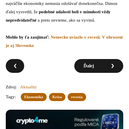
najväčšie ekonomiky nemusia odolávať donekonečna. Dimon
ďalej vysvetlil, že
podobné udalosti boli v minulosti vždy
nepredvídateľné
a preto nevieme, ako sa vyvinú.
Mohlo by ťa zaujímať:
Nemecko uviazlo v recesii. V ohrození
je aj Slovensko
Ďalej
Zdroj:
Aktuality
Tagy:
Ekonomika
Kríza
recesia