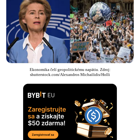
Ekonomika čelí geopolitickému napätiu. Zdroj:
shutterstock.com/Alexandros Michailidis/Holli