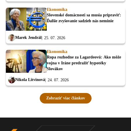
Ekonomika
Slovenské domácnosti sa musia pripraviť:
Ďalšie zvyšovanie sadzieb nás neminie
Marek Jendrál
25. 07. 2026
Ekonomika
Ropa rozhodne za Lagardeovú: Ako môže
vojna v Iráne predražiť hypotéky
Slovákov
Nikola Litvinová
24. 07. 2026
Zobraziť viac článkov