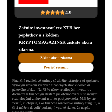
4.9
Začnite investovať cez XTB bez
poplatkov a s kódom
KRYPTOMAGAZINSK získate akciu
zdarma.
Získať akciu zdarma
Pozrieť recenziu
Finančné rozdielové zmluvy sú zložité nástroje a sú spojené s
vysokým rizikom rýchlych finančných strát v dôsledku
pákového efektu. Na 75 % účtov retailových investorov
dochádza k finančným stratám pri obchodovaní s finančnými
rozdielovými zmluvami u tohto poskytovateľa. Mali by ste
zvážiť, či chápete, ako finančné rozdielové zmluvy fungujú, a
či si môžete dovoliť podstúpiť vysoké riziko, že utrpíte