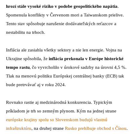
hrozí stále vysoké riziko v podobe geopolitického napätia
.
Spomenula konflikty v Červenom mori a Taiwanskom prielive.
Tento stav spôsobuje narušenie dodávateľských reťazcov a
nestabilitu na trhoch.
Inflácia ale zasiahla všetky sektory a nie len energie. Vojna na
Ukrajine spôsobila, že
inflácia prekonala v Európe historické
tempo rastu
, čo vyvrcholilo v úrokové sadzby na úrovni 4,5 %.
Tlak na menovú politiku Európskej centrálnej banky (ECB) tak
bude pretrvávať aj v roku 2024.
Rovnako rastie aj medzinárodná konkurencia. Typickým
príkladom je trh so zemným plynom. Kým na jednej strane
európske krajiny spolu so Slovenskom budujú vlastnú
infraštruktúru
, na druhej strane
Rusko prehlbuje obchod s Čínou
.