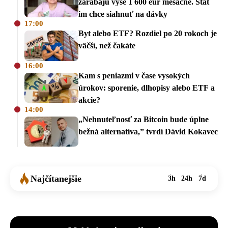
zarábajú vyše 1 600 eur mesačne. Štát
im chce siahnuť na dávky
17:00
Byt alebo ETF? Rozdiel po 20 rokoch je
väčší, než čakáte
16:00
Kam s peniazmi v čase vysokých
úrokov: sporenie, dlhopisy alebo ETF a
akcie?
14:00
„Nehnuteľnosť za Bitcoin bude úplne
bežná alternatíva,” tvrdí Dávid Kokavec
Najčítanejšie
3h
24h
7d