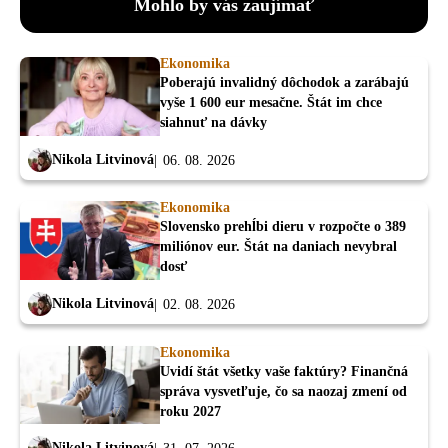
Mohlo by vás zaujímať
Ekonomika
Poberajú invalidný dôchodok a zarábajú
vyše 1 600 eur mesačne. Štát im chce
siahnuť na dávky
Nikola Litvinová
06. 08. 2026
Ekonomika
Slovensko prehĺbi dieru v rozpočte o 389
miliónov eur. Štát na daniach nevybral
dosť
Nikola Litvinová
02. 08. 2026
Ekonomika
Uvidí štát všetky vaše faktúry? Finančná
správa vysvetľuje, čo sa naozaj zmení od
roku 2027
Nikola Litvinová