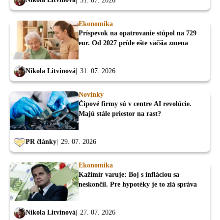
31. 07. 2026
Ekonomika
Príspevok na opatrovanie stúpol na 729
eur. Od 2027 príde ešte väčšia zmena
Nikola Litvinová
31. 07. 2026
Novinky
Čipové firmy sú v centre AI revolúcie.
Majú stále priestor na rast?
PR články
29. 07. 2026
Ekonomika
Kažimír varuje: Boj s infláciou sa
neskončil. Pre hypotéky je to zlá správa
Nikola Litvinová
27. 07. 2026