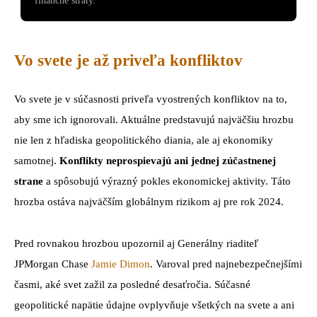
finančné straty.
Vo svete je až priveľa konfliktov
Vo svete je v súčasnosti priveľa vyostrených konfliktov na to,
aby sme ich ignorovali. Aktuálne predstavujú najväčšiu hrozbu
nie len z hľadiska geopolitického diania, ale aj ekonomiky
samotnej.
Konflikty neprospievajú ani jednej zúčastnenej
strane
a spôsobujú výrazný pokles ekonomickej aktivity. Táto
hrozba ostáva najväčším globálnym rizikom aj pre rok 2024.
Pred rovnakou hrozbou upozornil aj Generálny riaditeľ
JPMorgan Chase
Jamie Dimon
. Varoval pred najnebezpečnejšími
časmi, aké svet zažil za posledné desaťročia. Súčasné
geopolitické napätie údajne ovplyvňuje všetkých na svete a ani