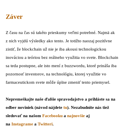
Záver
Z času na čas sú takéto prieskumy veľmi potrebné. Najmä ak
z nich vyjdú výsledky ako tento. Je totižto naozaj pozitívne
zistiť, že blockchain už nie je iba akousi technologickou
inováciou a teóriou bez reálneho využitia vo svete. Blockchain
sa teda postupne, ale isto mení z buzzwordu, ktoré prináša iba
pozornosť investorov, na technológiu, ktorej využitie vo
farmaceutickom svete môže úplne zmeniť tento priemysel.
Nepremeškajte naše ďalšie spravodajstvo a prihláste sa na
odber noviniek (návod nájdete
tu
). Nezabudnite nás tiež
sledovať na našom
Facebooku
a
najnovšie
aj
na
Instagrame
a
Twitteri
.