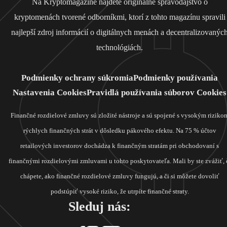
Na Kryptomagazine nájdete originálne spravodajstvo o
kryptomenách tvorené odborníkmi, ktorí z tohto magazínu spravili
najlepší zdroj informácií o digitálnych menách a decentralizovanýc
technológiách.
Podmienky ochrany súkromia
Podmienky používania
Nastavenia Cookies
Pravidlá používania súborov Cookies
Finančné rozdielové zmluvy sú zložité nástroje a sú spojené s vysokým riziko
rýchlych finančných strát v dôsledku pákového efektu. Na 75 % účtov
retailových investorov dochádza k finančným stratám pri obchodovaní s
finančnými rozdielovými zmluvami u tohto poskytovateľa. Mali by ste zvážiť, 
chápete, ako finančné rozdielové zmluvy fungujú, a či si môžete dovoliť
podstúpiť vysoké riziko, že utrpíte finančné straty.
Sleduj nás: