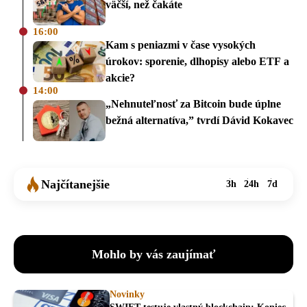
väčší, než čakáte
16:00
Kam s peniazmi v čase vysokých
úrokov: sporenie, dlhopisy alebo ETF a
akcie?
14:00
„Nehnuteľnosť za Bitcoin bude úplne
bežná alternatíva,” tvrdí Dávid Kokavec
Najčítanejšie
3h
24h
7d
Mohlo by vás zaujímať
Novinky