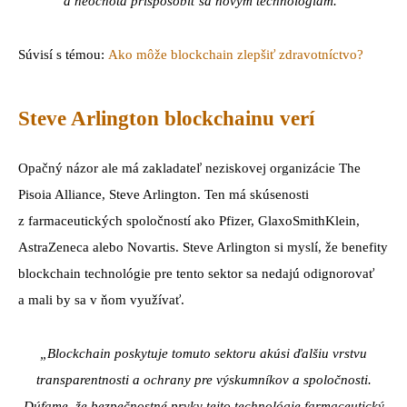
a neochota prispôsobiť sa novým technológiám.”
Súvisí s témou:
Ako môže blockchain zlepšiť zdravotníctvo?
Steve Arlington blockchainu verí
Opačný názor ale má zakladateľ neziskovej organizácie The
Pisoia Alliance, Steve Arlington. Ten má skúsenosti
z farmaceutických spoločností ako Pfizer, GlaxoSmithKlein,
AstraZeneca alebo Novartis. Steve Arlington si myslí, že benefity
blockchain technológie pre tento sektor sa nedajú odignorovať
a mali by sa v ňom využívať.
„Blockchain poskytuje tomuto sektoru akúsi ďalšiu vrstvu
transparentnosti a ochrany pre výskumníkov a spoločnosti.
Dúfame, že bezpečnostné prvky tejto technológie farmaceutický