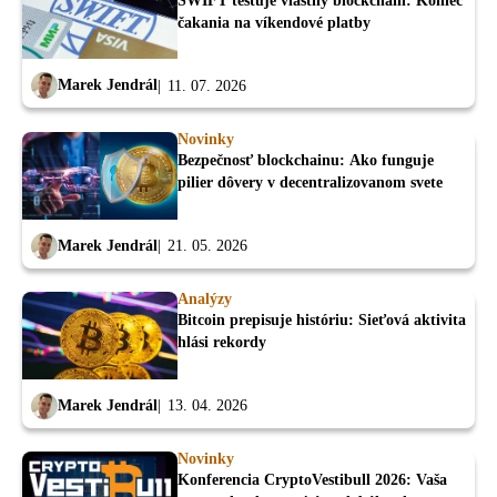
SWIFT testuje vlastný blockchain: Koniec
čakania na víkendové platby
Marek Jendrál
11. 07. 2026
Novinky
Bezpečnosť blockchainu: Ako funguje
pilier dôvery v decentralizovanom svete
Marek Jendrál
21. 05. 2026
Analýzy
Bitcoin prepisuje históriu: Sieťová aktivita
hlási rekordy
Marek Jendrál
13. 04. 2026
Novinky
Konferencia CryptoVestibull 2026: Vaša