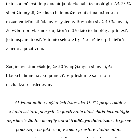
tieto spoločnosti implementujú blockchain technológiu. Až 73 %
si totižto myslí, že blockchain môže pomôcť najmä vďaka
nezameniteľnosti údajov v systéme. Rovnako si až 40 % myslí,
že výbornou vlastnosťou, ktorú môže táto technológia priniesť,
je transparentnosť. V tomto sektore by išlo určite o prijateľnú
zmenu a pozitívum.
Zaujímavosťou však je, že 20 % opýtaných si myslí, že
blockchain nemá ako pomôcť. V prieskume sa pritom
nachádzalo nasledovné.
„Až jedna pätina opýtaných (viac ako 19 %) profesionálov
z tohto sektoru, si myslí, že používanie blockchain technológie
neprinesie žiadne benefity oproti tradičným databázam. To jasne
poukazuje na fakt, že aj v tomto priestore vládne odpor