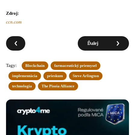
Zdroj:
ccn.com
Ďalej
Tagy:
Blockchain
farmaceutický priemysel
implementácia
prieskum
Steve Arlington
technologia
The Pisoia Alliance