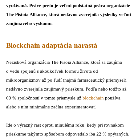
využívaná. Práve preto je veľmi podstatná práca organizácie
The Pistoia Alliance, ktorá nedávno zverejnila výsledky veľmi
zaujímavého výskumu.
Blockchain adaptácia narastá
Nezisková organizácia The Pisoia Alliance, ktorá sa zaujíma
o vedu spojenú s akoukoľvek formou života od
mikroorganizmov až po ľudí (najmä farmaceutický priemysel),
nedávno zverejnila zaujímavý prieskum. Podľa neho totižto až
60 % spoločností v tomto priemysle už
blockchain
používa
alebo s ním minimálne začína experimentovať.
Ide o výrazný rast oproti minulému roku, kedy pri rovnakom
prieskume takýmto spôsobom odpovedalo iba 22 % opýtaných.