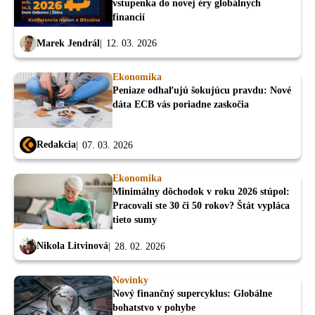
vstupenka do novej éry globálnych
financií
Marek Jendrál
12. 03. 2026
Ekonomika
Peniaze odhaľujú šokujúcu pravdu: Nové
dáta ECB vás poriadne zaskočia
Redakcia
07. 03. 2026
Ekonomika
Minimálny dôchodok v roku 2026 stúpol:
Pracovali ste 30 či 50 rokov? Štát vypláca
tieto sumy
Nikola Litvinová
28. 02. 2026
Novinky
Nový finančný supercyklus: Globálne
bohatstvo v pohybe