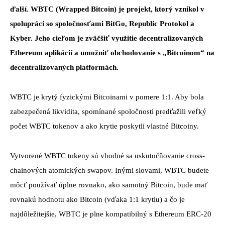
ďalší. WBTC (Wrapped Bitcoin) je projekt, ktorý vznikol v
spolupráci so spoločnosťami BitGo, Republic Protokol a
Kyber. Jeho cieľom je zväčšiť využitie decentralizovaných
Ethereum aplikácií a umožniť obchodovanie s „Bitcoinom“ na
decentralizovaných platformách.
WBTC je krytý fyzickými Bitcoinami v pomere 1:1. Aby bola
zabezpečená likvidita, spomínané spoločnosti predťažili veľký
počet WBTC tokenov a ako krytie poskytli vlastné Bitcoiny.
Vytvorené WBTC tokeny sú vhodné sa uskutočňovanie cross-
chainových atomických swapov. Inými slovami, WBTC budete
môcť používať úplne rovnako, ako samotný Bitcoin, bude mať
rovnakú hodnotu ako Bitcoin (vďaka 1:1 krytiu) a čo je
najdôležitejšie, WBTC je plne kompatibilný s Ethereum ERC-20