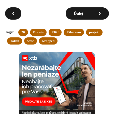
Ďalej
Tagy:
20
Bitcoin
ERC
Ethereum
projekt
Token
wbtc
wrapped