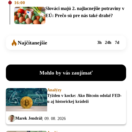
16:00
Slováci majú 2. najlacnejšie potraviny v
EÚ: Prečo sú pre nás také drahé?
Najčítanejšie
3h
24h
7d
Mohlo by vás zaujímať
Analýzy
Týžden v kocke: Ako Bitcoin odolal FED-
u aj historickej krádeži
Marek Jendrál
09. 08. 2026