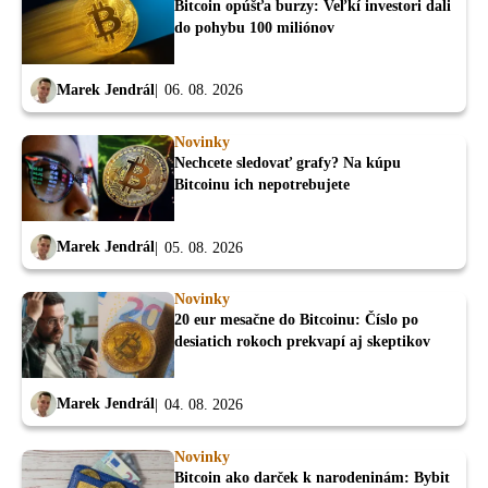
Bitcoin opúšťa burzy: Veľkí investori dali
do pohybu 100 miliónov
Marek Jendrál
06. 08. 2026
Novinky
Nechcete sledovať grafy? Na kúpu
Bitcoinu ich nepotrebujete
Marek Jendrál
05. 08. 2026
Novinky
20 eur mesačne do Bitcoinu: Číslo po
desiatich rokoch prekvapí aj skeptikov
Marek Jendrál
04. 08. 2026
Novinky
Bitcoin ako darček k narodeninám: Bybit