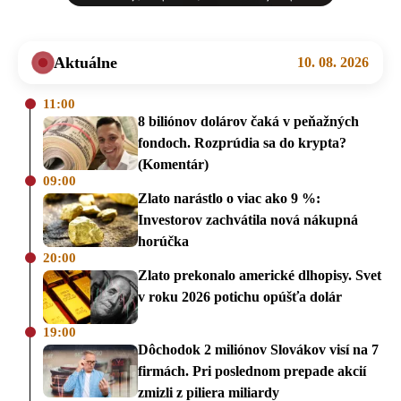
Aktuálne
10. 08. 2026
11:00
8 biliónov dolárov čaká v peňažných
fondoch. Rozprúdia sa do krypta?
(Komentár)
09:00
Zlato narástlo o viac ako 9 %:
Investorov zachvátila nová nákupná
horúčka
20:00
Zlato prekonalo americké dlhopisy. Svet
v roku 2026 potichu opúšťa dolár
19:00
Dôchodok 2 miliónov Slovákov visí na 7
firmách. Pri poslednom prepade akcií
zmizli z piliera miliardy