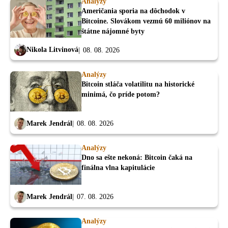
Analýzy
Američania sporia na dôchodok v
Bitcoine. Slovákom vezmú 60 miliónov na
štátne nájomné byty
Nikola Litvinová
08. 08. 2026
Analýzy
Bitcoin stláča volatilitu na historické
minimá, čo príde potom?
Marek Jendrál
08. 08. 2026
Analýzy
Dno sa ešte nekoná: Bitcoin čaká na
finálna vlna kapitulácie
Marek Jendrál
07. 08. 2026
Analýzy