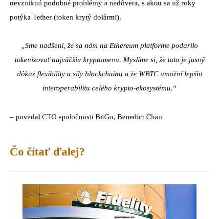
nevzniknú podobné problémy a nedôvera, s akou sa už roky
potýka Tether (token krytý dolármi).
„Sme nadšení, že sa nám na Ethereum platforme podarilo
tokenizovať najväčšiu kryptomenu. Myslíme si, že toto je jasný
dôkaz flexibility a sily blockchainu a že WBTC umožní lepšiu
interoperabilitu celého krypto-ekosystému.“
– povedal CTO spoločnosti BitGo, Benedict Chan
Čo čítať ďalej?