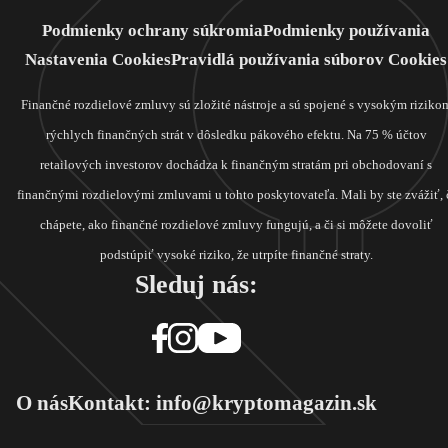
Podmienky ochrany súkromia
Podmienky používania
Nastavenia Cookies
Pravidlá používania súborov Cookies
Finančné rozdielové zmluvy sú zložité nástroje a sú spojené s vysokým riziko
rýchlych finančných strát v dôsledku pákového efektu. Na 75 % účtov
retailových investorov dochádza k finančným stratám pri obchodovaní s
finančnými rozdielovými zmluvami u tohto poskytovateľa. Mali by ste zvážiť, 
chápete, ako finančné rozdielové zmluvy fungujú, a či si môžete dovoliť
podstúpiť vysoké riziko, že utrpíte finančné straty.
Sleduj nás:
O nás
Kontakt: info@kryptomagazin.sk