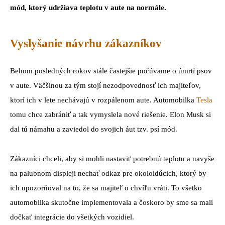
mód, ktorý udržiava teplotu v aute na normále.
Vyslyšanie návrhu zákazníkov
Behom posledných rokov stále častejšie počúvame o úmrtí psov
v aute. Väčšinou za tým stojí nezodpovednosť ich majiteľov,
ktorí ich v lete nechávajú v rozpálenom aute. Automobilka
Tesla
tomu chce zabrániť a tak vymyslela nové riešenie. Elon Musk si
dal tú námahu a zaviedol do svojich áut tzv. psí mód.
Zákazníci chceli, aby si mohli nastaviť potrebnú teplotu a navyše
na palubnom displeji nechať odkaz pre okoloidúcich, ktorý by
ich upozorňoval na to, že sa majiteľ o chvíľu vráti. To všetko
automobilka skutočne implementovala a čoskoro by sme sa mali
dočkať integrácie do všetkých vozidiel.