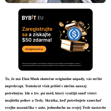
To, že má Elon Musk skutočne originálne nápady, vás určite
neprekvapí. Tentokrát však prišiel s niečím naozaj
potrebným. Ide o tzv. psí mód, ktorý využijú snáď všetci
majitelia psíkov a Tesly. Skrátka, keď potrebujete zanechať
svojho maznáčika v aute, jednoducho na svojej Tesle nastavíte