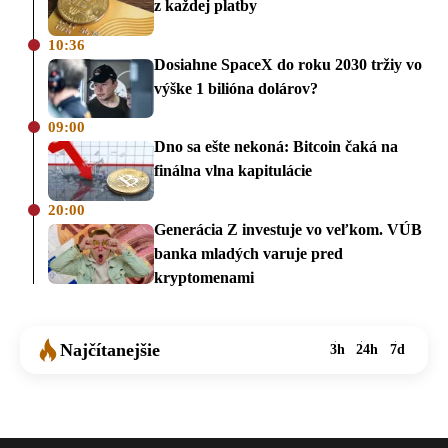
z každej platby
10:36
Dosiahne SpaceX do roku 2030 tržiy vo
výške 1 bilióna dolárov?
09:00
Dno sa ešte nekoná: Bitcoin čaká na
finálna vlna kapitulácie
20:00
Generácia Z investuje vo veľkom. VÚB
banka mladých varuje pred
kryptomenami
Najčítanejšie
3h
24h
7d