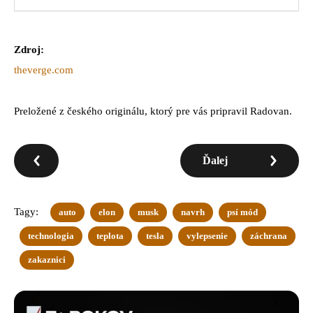
Zdroj:
theverge.com
Preložené z českého originálu, ktorý pre vás pripravil Radovan.
Ďalej
Tagy:
auto
elon
musk
navrh
psí mód
technologia
teplota
tesla
vylepsenie
záchrana
zakaznici