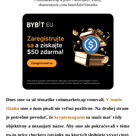
shutterstock.com/JanetJulieVanatko
Dnes sme sa už tématike coinmarketcap venovali.
V tomto
článku
sme o ňom písali nie veľmi pozitívne. Na druhej strane
je potrebné povedať, že
kryptomagazín
sa snaží mať vždy
objektívny a nezaujatý názor. Aby sme ale pokračovali v téme
go-to price checkers (stránky na ktorých sledujete vývoj cien),