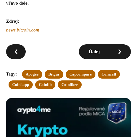
vľavo dole.
Zdroj:
news.bitcoin.com
Ďalej
Tagy:
Apogee
Bitgur
Capcompare
Coincall
Coinkapp
Coinlib
Coinliker