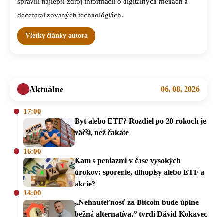
spravili najlepší zdroj informácií o digitálnych menách a
decentralizovaných technológiách.
Všetky články autora
Aktuálne
06. 08. 2026
17:00
Byt alebo ETF? Rozdiel po 20 rokoch je
väčší, než čakáte
16:00
Kam s peniazmi v čase vysokých
úrokov: sporenie, dlhopisy alebo ETF a
akcie?
14:00
„Nehnuteľnosť za Bitcoin bude úplne
bežná alternatíva,” tvrdí Dávid Kokavec