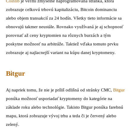
Coinlib
je veľmi zmyselne naprogramovaná stránka, ktorá
zobrazuje celkovú trhovú kapitalizáciu, Bitcoin dominanciu
alebo objem transakcií za 24 hodín. Všetky tieto informácie sa
obnovujú takmer neustále. Rovnako využívaná je aj schopnosť
porovnať až ceny kryptomien na rôznych burzách a tým
poskytne možnosť na arbitráže. Taktiež vďaka tomuto prvku
zobrazuje aj najlacnejší variant na kúpu danej kryptomeny.
Bitgur
Aj napriek tomu, že nie je príliš odlišná od stránky CMC,
Bitgur
ponúka možnosť usporiadať kryptomeny do kategórie na
základe roku alebo technológie. Takisto Bitgur ponúka farebnú
mapu, ktorá zobrazuje vývoj trhu a teda či je červený alebo
zelený.