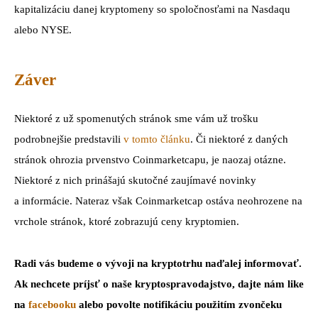
kapitalizáciu danej kryptomeny so spoločnosťami na Nasdaqu
alebo NYSE.
Záver
Niektoré z už spomenutých stránok sme vám už trošku
podrobnejšie predstavili
v tomto článku
. Či niektoré z daných
stránok ohrozia prvenstvo Coinmarketcapu, je naozaj otázne.
Niektoré z nich prinášajú skutočné zaujímavé novinky
a informácie. Nateraz však Coinmarketcap ostáva neohrozene na
vrchole stránok, ktoré zobrazujú ceny kryptomien.
Radi vás budeme o vývoji na kryptotrhu naďalej informovať.
Ak nechcete príjsť o naše kryptospravodajstvo, dajte nám like
na
facebooku
alebo povolte notifikáciu použitím zvončeku