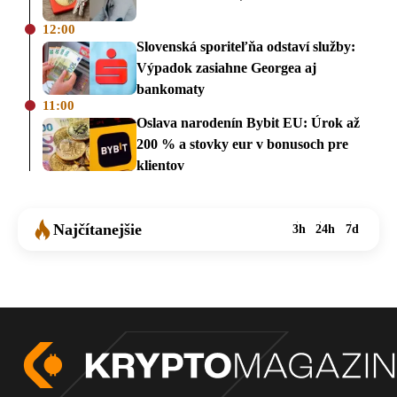
12:00
Slovenská sporiteľňa odstaví služby:
Výpadok zasiahne Georgea aj
bankomaty
11:00
Oslava narodenín Bybit EU: Úrok až
200 % a stovky eur v bonusoch pre
klientov
Najčítanejšie
3h
24h
7d