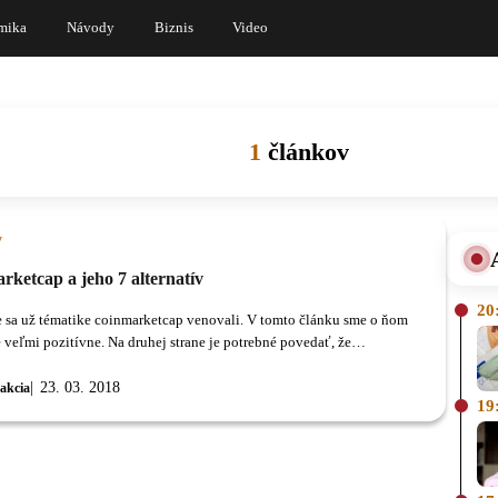
mika
Návody
Biznis
Video
1
článkov
y
rketcap a jeho 7 alternatív
20
 sa už tématike coinmarketcap venovali. V tomto článku sme o ňom
e veľmi pozitívne. Na druhej strane je potrebné povedať, že
gazín sa snaží mať vždy objektívny a nezaujatý názor.
23. 03. 2018
akcia
19