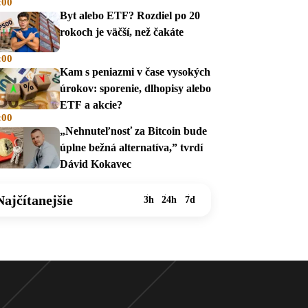
:00
na dávky
Byt alebo ETF? Rozdiel po 20
rokoch je väčší, než čakáte
:00
Kam s peniazmi v čase vysokých
úrokov: sporenie, dlhopisy alebo
ETF a akcie?
:00
„Nehnuteľnosť za Bitcoin bude
úplne bežná alternatíva,” tvrdí
Dávid Kokavec
Najčítanejšie
3h
24h
7d