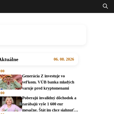
Aktuálne
06. 08. 2026
:00
Generácia Z investuje vo
veľkom. VÚB banka mladých
varuje pred kryptomenami
:00
Poberajú invalidný dôchodok a
zarábajú vyše 1 600 eur
mesačne. Štát im chce siahnuť