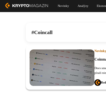
Novinky
Analýzy
Ekono
Coincall
Novink
Coinma
Dnes sme
písali ni
kryptoma
Red