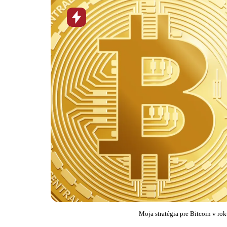
Horúca
novinka
Moja stratégia pre Bitcoin v ro