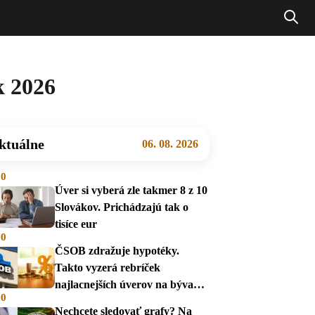
k 2026
ktuálne
06. 08. 2026
00
Úver si vyberá zle takmer 8 z 10
Slovákov. Prichádzajú tak o
tisíce eur
00
ČSOB zdražuje hypotéky.
Takto vyzerá rebríček
najlacnejších úverov na bývanie
00
v auguste 2026
Nechcete sledovať grafy? Na