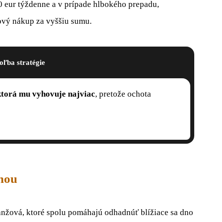
0 eur týždenne a v prípade hlbokého prepadu,
ový nákup za vyššiu sumu.
oľba stratégie
 ktorá mu vyhovuje najviac
, pretože ochota
enou
oranžová, ktoré spolu pomáhajú odhadnúť blížiace sa dno