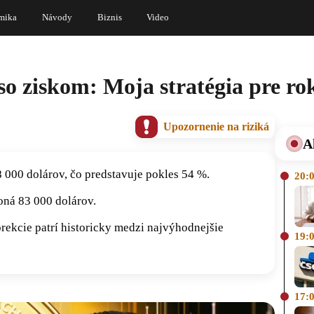
mika
Návody
Biznis
Video
o ziskom: Moja stratégia pre ro
Upozornenie na riziká
A
 000 dolárov, čo predstavuje pokles 54 %.
20:
oná 83 000 dolárov.
rekcie patrí historicky medzi najvýhodnejšie
19:
17: