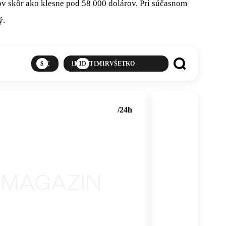
ov skôr ako klesne pod 58 000 dolárov. Pri súčasnom
ý.
$
€
1H
1D
1T
1M
1R
VŠETKO
zobraziť
vyhľadávanie
kryptomeny
/24h