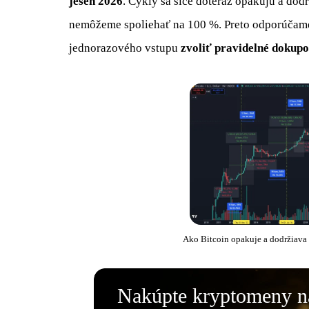
jeseň 2026
. Cykly sa síce doteraz opakujú a dod
nemôžeme spoliehať na 100 %. Preto odporúčame
jednorazového vstupu
zvoliť pravidelné dokup
Ako Bitcoin opakuje a dodržiava 
Nakúpte kryptomeny 