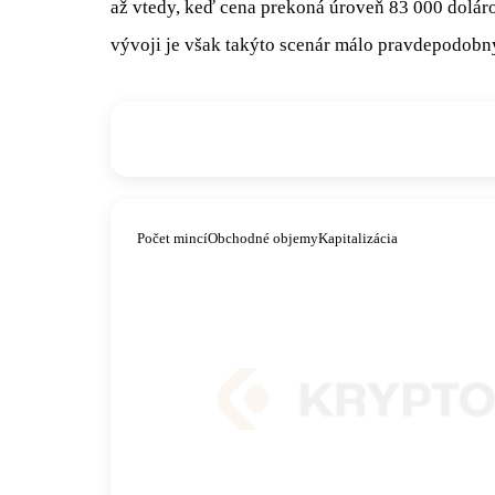
až vtedy, keď cena prekoná úroveň 83 000 dolár
vývoji je však takýto scenár málo pravdepodobn
Počet mincí
Obchodné objemy
Kapitalizácia