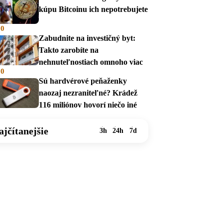
kúpu Bitcoinu ich nepotrebujete
00
Zabudnite na investičný byt:
Takto zarobíte na
nehnuteľnostiach omnoho viac
00
Sú hardvérové peňaženky
naozaj nezraniteľné? Krádež
116 miliónov hovorí niečo iné
ajčítanejšie
3h
24h
7d