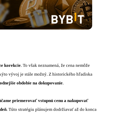
ze korekcie
. To však neznamená, že cena nemôže
akýto vývoj je stále možný. Z historického hľadiska
hodnejšie obdobie na dokupovanie
.
rúčame priemerovať vstupnú cenu a nakupovať
ždeň
. Túto stratégiu plánujem dodržiavať až do konca