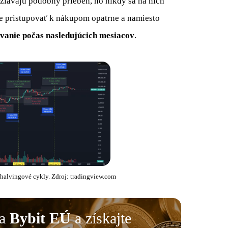
ržiavajú podobný priebeh, no nikdy sa na nich
 pristupovať k nákupom opatrne a namiesto
ovanie počas nasledujúcich mesiacov
.
halvingové cykly. Zdroj: tradingview.com
na
Bybit EÚ
a získajte