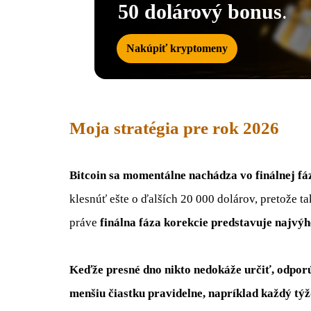
50 dolárový bonus
.
Nakúpiť kryptomeny
Moja stratégia pre rok 2026
Bitcoin sa momentálne nachádza vo finálnej fá
klesnúť ešte o ďalších 20 000 dolárov, pretože t
práve
finálna fáza korekcie predstavuje najvý
Keďže presné dno nikto nedokáže určiť, odpo
menšiu čiastku pravidelne, napríklad každý tý