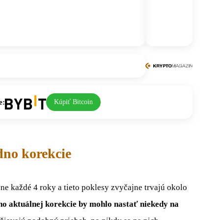
e:
Kúpiť Bitcoin
dno korekcie
e každé 4 roky a tieto poklesy zvyčajne trvajú okolo
no aktuálnej korekcie by mohlo nastať niekedy na