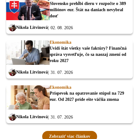
Slovensko prehĺbi dieru v rozpočte o 389
miliónov eur. Štát na daniach nevybral
dosť
Nikola Litvinová
02. 08. 2026
Ekonomika
Uvidí štát všetky vaše faktúry? Finančná
správa vysvetľuje, čo sa naozaj zmení od
roku 2027
Nikola Litvinová
31. 07. 2026
Ekonomika
Príspevok na opatrovanie stúpol na 729
eur. Od 2027 príde ešte väčšia zmena
Nikola Litvinová
31. 07. 2026
Zobraziť viac článkov