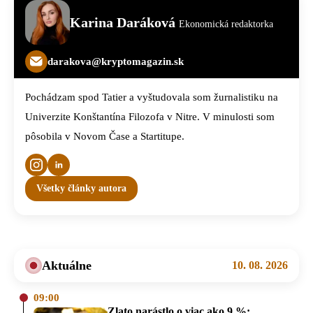
Karina Daráková
Ekonomická redaktorka
darakova@kryptomagazin.sk
Pochádzam spod Tatier a vyštudovala som žurnalistiku na
Univerzite Konštantína Filozofa v Nitre. V minulosti som
pôsobila v Novom Čase a Startitupe.
Všetky články autora
Aktuálne
10. 08. 2026
09:00
Zlato narástlo o viac ako 9 %: