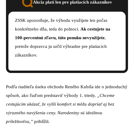
Akcia platí len pre platiacích zákazníkov
ZSSK upozorňuje, že výhodu využijete len počas
konkrétneho dňa, teda do polnoci.
Ak cestujete na
100-percentnú zľavu, túto ponuku nevyužijete
,
pretože dopravca ju určil výhradne pre platiacich
zákazníkov.
Podľa riaditeľa úseku obchodu Reného Kubiša ide o jednoduchý
spôsob, ako ľuďom predstaviť výhody 1. triedy.
„Chceme
cestujúcim ukázať, že vyšší komfort si môžu dopriať aj bez
výrazného navýšenia ceny. Narodeniny sú ideálnou
príležitosťou,”
priblížil.