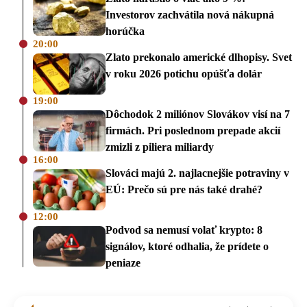
Investorov zachvátila nová nákupná
horúčka
20:00
Zlato prekonalo americké dlhopisy. Svet
v roku 2026 potichu opúšťa dolár
19:00
Dôchodok 2 miliónov Slovákov visí na 7
firmách. Pri poslednom prepade akcií
zmizli z piliera miliardy
16:00
Slováci majú 2. najlacnejšie potraviny v
EÚ: Prečo sú pre nás také drahé?
12:00
Podvod sa nemusí volať krypto: 8
signálov, ktoré odhalia, že prídete o
peniaze