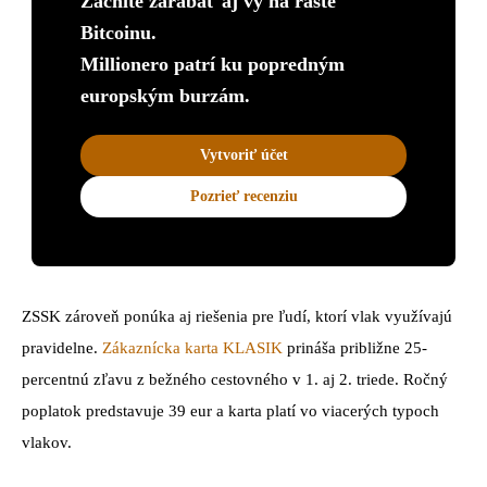
Začnite zarábať aj vy na raste
Bitcoinu.
Millionero patrí ku popredným
europským burzám.
Vytvoriť účet
Pozrieť recenziu
ZSSK zároveň ponúka aj riešenia pre ľudí, ktorí vlak využívajú
pravidelne.
Zákaznícka karta KLASIK
prináša približne 25-
percentnú zľavu z bežného cestovného v 1. aj 2. triede. Ročný
poplatok predstavuje 39 eur a karta platí vo viacerých typoch
vlakov.