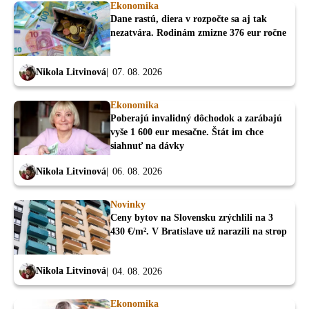
Ekonomika
Dane rastú, diera v rozpočte sa aj tak
nezatvára. Rodinám zmizne 376 eur ročne
Nikola Litvinová
07. 08. 2026
Ekonomika
Poberajú invalidný dôchodok a zarábajú
vyše 1 600 eur mesačne. Štát im chce
siahnuť na dávky
Nikola Litvinová
06. 08. 2026
Novinky
Ceny bytov na Slovensku zrýchlili na 3
430 €/m². V Bratislave už narazili na strop
Nikola Litvinová
04. 08. 2026
Ekonomika