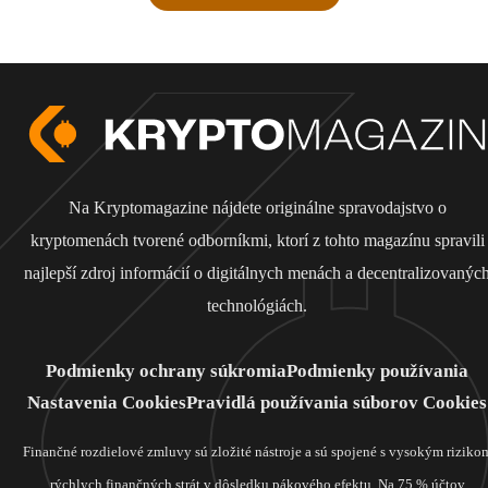
Na Kryptomagazine nájdete originálne spravodajstvo o
kryptomenách tvorené odborníkmi, ktorí z tohto magazínu spravili
najlepší zdroj informácií o digitálnych menách a decentralizovanýc
technológiách.
Podmienky ochrany súkromia
Podmienky používania
Nastavenia Cookies
Pravidlá používania súborov Cookies
Finančné rozdielové zmluvy sú zložité nástroje a sú spojené s vysokým riziko
rýchlych finančných strát v dôsledku pákového efektu. Na 75 % účtov