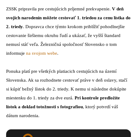
ZSSK pripravila pre cestujúcich príjemné prekvapenie.
V deň
svojich narodenín môžete cestovať 1. triedou za cenu lístka do
2. triedy
. Dopravca chce týmto krokom priblížiť pohodlnejšie
cestovanie širšiemu okruhu ľudí a ukázať, že vyšší štandard
nemusí stáť veľa. Železničná spoločnosť Slovensko o tom
informuje
na svojom webe
.
Ponuka platí pre všetkých platiacich cestujúcich na území
Slovenska. Ak sa rozhodnete cestovať práve v deň oslavy, stačí
si kúpiť bežný lístok do 2. triedy. K nemu si následne dokúpite
miestenku do 1. triedy za dve eurá.
Pri kontrole predložíte
lístok a doklad totožnosti s fotografiou
, ktorý potvrdí váš
dátum narodenia.