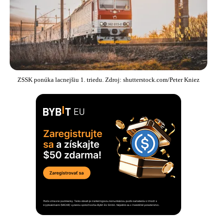
ZSSK ponúka lacnejšiu 1. triedu. Zdroj: shutterstock.com/Peter Kniez