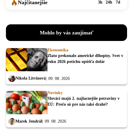
Najčítanejšie
3h
24h
7d
Mohlo by vás zaujímať
Ekonomika
Zlato prekonalo americké dlhopisy. Svet v
roku 2026 potichu opúšťa dolár
Nikola Litvinová
09. 08. 2026
Novinky
Slováci majú 2. najlacnejšie potraviny v
EÚ: Prečo sú pre nás také drahé?
Marek Jendrál
09. 08. 2026