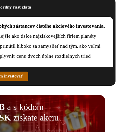
ordný rast zlata
ohých zástancov čistého akciového investovania
.
ejšie ako tisíce najziskovejších firiem planéty
prinútil hlboko sa zamyslieť nad tým, ako veľmi
plyvniť cenu dvoch úplne rozdielnych tried
m investovať
B
a s kódom
SK
získate akciu