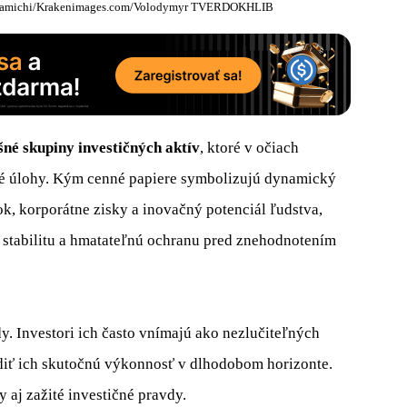
m/tadamichi/Krakenimages.com/Volodymyr TVERDOKHLIB
né skupiny investičných aktív
, ktoré v očiach
cké úlohy. Kým cenné papiere symbolizujú dynamický
, korporátne zisky a inovačný potenciál ľudstva,
, stabilitu a hmatateľnú ochranu pred znehodnotením
dy. Investori ich často vnímajú ako nezlučiteľných
diť ich skutočnú výkonnosť v dlhodobom horizonte.
 aj zažité investičné pravdy.