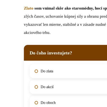
Zlato
som vnímal skôr ako staromódny, hoci sp
zlých časov, uchovanie kúpnej sily a obranu pred
vykazovať len mierne, stabilné a v zásade nudn
akciového trhu.
Do čoho investujete?
Do zlata
Do akcií
Do oboch