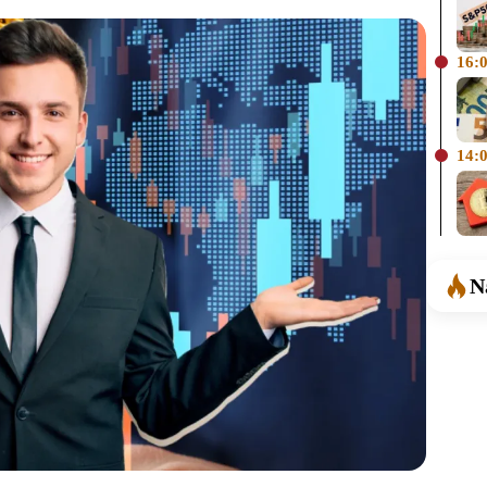
16:
14:
N