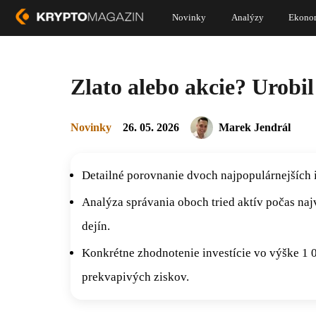
Novinky
Analýzy
Ekono
Zlato alebo akcie? Urobi
Novinky
26. 05. 2026
Marek Jendrál
Detailné porovnanie dvoch najpopulárnejších 
Analýza správania oboch tried aktív počas na
dejín.
Konkrétne zhodnotenie investície vo výške 1 
prekvapivých ziskov.