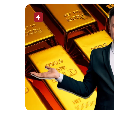
Horúca
novinka