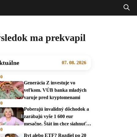
ýsledok ma prekvapil
ktuálne
07. 08. 2026
00
Generácia Z investuje vo
veľkom. VÚB banka mladých
varuje pred kryptomenami
00
Poberajú invalidný dôchodok a
zarábajú vyše 1 600 eur
mesačne. Štát im chce siahnuť
00
na dávky
Byt alebo ETF? Rozdiel po 20