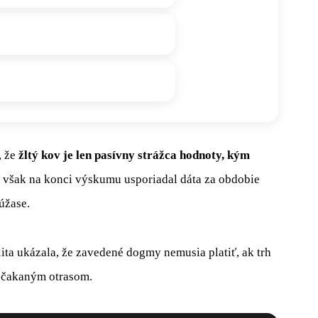
, že
žltý kov je len pasívny strážca hodnoty, kým
 však na konci výskumu usporiadal dáta za obdobie
úžase.
lita ukázala, že zavedené dogmy nemusia platiť, ak trh
ečakaným otrasom.