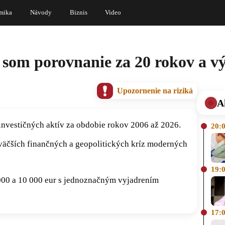
mika
Návody
Biznis
Video
l som porovnanie za 20 rokov a v
Upozornenie na riziká
A
investičných aktív za obdobie rokov 2006 až 2026.
20:
jväčších finančných a geopolitických kríz moderných
19:
000 a 10 000 eur s jednoznačným vyjadrením
17: