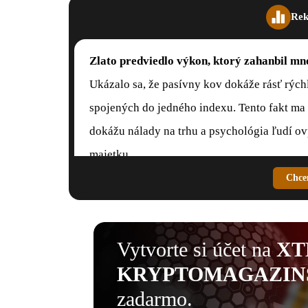
Rek
Zlato predviedlo výkon, ktorý zahanbil mn
Ukázalo sa, že pasívny kov dokáže rásť rýchl
spojených do jedného indexu. Tento fakt ma 
dokážu nálady na trhu a psychológia ľudí ov
majetku.
Chce
Vytvorte si účet na
XT
KRYPTOMAGAZIN
zadarmo.