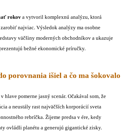
sať rokov
a vytvoril komplexnú analýzu, ktorá
e zarobiť najviac. Výsledok analýzy ma osobne
redstavy väčšiny moderných obchodníkov a ukazuje
 prezentujú bežné ekonomické príručky.
do porovnania išiel a čo ma šokovalo
 v hlave pomerne jasný scenár. Očakával som, že
ia a neustály rast najväčších korporácií sveta
nnostného rebríčka. Žijeme predsa v ére, kedy
ty ovládli planétu a generujú gigantické zisky.