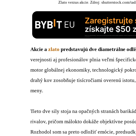
Zlato verzus akcie. Zdroj: shutterstock.co
Akcie a
zlato
predstavujú dve diametrálne odliš
verejnosti aj profesionálov plnia veľmi špecifi
motor globálnej ekonomiky, technologický pokrok
drahý kov zosobňuje tisícročiami overenú istotu
meny.
Tieto dve sily stoja na opačných stranách bariká
rivalov, pričom málokto dokáže objektívne posú
Rozhodol som sa preto odložiť emócie, predsudky