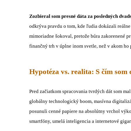
Zozbieral som presné dáta za posledných dvad
odkrýva pravdu o tom, kde ľudia dokázali reáln
mimoriadne šokoval, pretože búra zakorenené p
finančný trh v úplne inom svetle, než v akom ho
Hypotéza vs. realita: S čím som 
Pred začiatkom spracovania tvrdých dát som mal
globálny technologický boom, masívna digitalizác
posunuli cenné papiere na absolútny vrchol výko
smartfóny, umelá inteligencia a internetové gigan