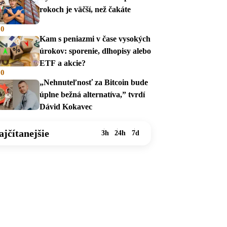
rokoch je väčší, než čakáte
00
Kam s peniazmi v čase vysokých
úrokov: sporenie, dlhopisy alebo
ETF a akcie?
00
„Nehnuteľnosť za Bitcoin bude
úplne bežná alternatíva,” tvrdí
Dávid Kokavec
ajčítanejšie
3h
24h
7d