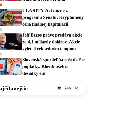
00
CLARITY Act mizne z
programu Senátu: Kryptomeny
čelia finálnej kapitulácii
00
Jeff Bezos práve predáva akcie
za 4,1 miliardy dolárov. Akcie
vyleteli rekordným tempom
00
Slovenská sporiteľňa ruší ďalšie
poplatky. Klienti ušetria
desiatky eur
ajčítanejšie
3h
24h
7d