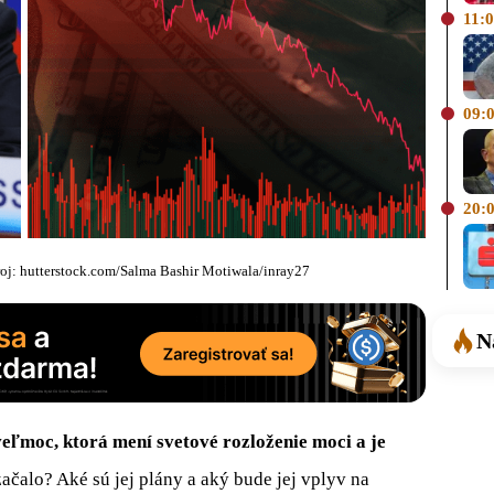
11:
09:
20:
roj: hutterstock.com/Salma Bashir Motiwala/inray27
N
veľmoc, ktorá mení svetové rozloženie moci a je
začalo? Aké sú jej plány a aký bude jej vplyv na