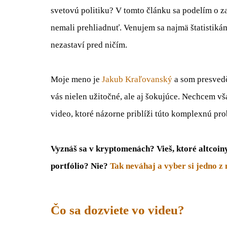
svetovú politiku? V tomto článku sa podelím o za
nemali prehliadnuť. Venujem sa najmä štatistikám
nezastaví pred ničím.
Moje meno je
Jakub Kraľovanský
a som presvedč
vás nielen užitočné, ale aj šokujúce. Nechcem vš
video, ktoré názorne priblíži túto komplexnú pr
Vyznáš sa v kryptomenách? Vieš, ktoré altcoin
portfólio? Nie?
Tak neváhaj a vyber si jedno z 
Čo sa dozviete vo videu?