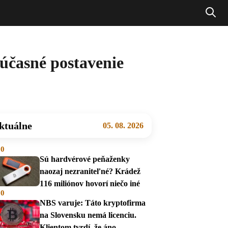
účasné postavenie
ktuálne
05. 08. 2026
00
Sú hardvérové peňaženky
naozaj nezraniteľné? Krádež
116 miliónov hovorí niečo iné
00
NBS varuje: Táto kryptofirma
na Slovensku nemá licenciu.
Klientom tvrdí, že áno