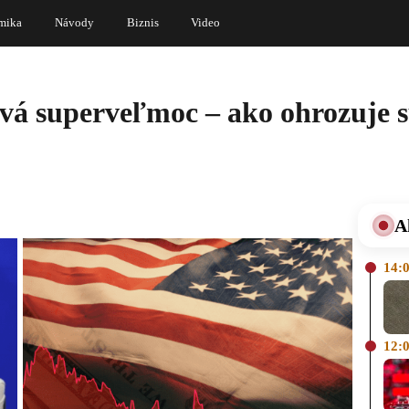
mika
Návody
Biznis
Video
vá superveľmoc – ako ohrozuje s
A
14:
12: