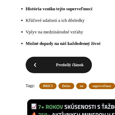
História vzniku tejto superveľmoci
Kľúčové udalosti a ich dôsledky
Vplyv na medzinárodné vzťahy
Možné dopady na náš každodenný život
Predošlý článok
Tagy:
BRICS
Dolár
eu
superveľmoc