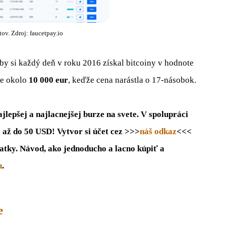
v. Zdroj: faucetpay.io
by si každý deň v roku 2016 získal bitcoiny v hodnote
le okolo
10 000 eur
, keďže cena narástla o 17-násobok.
lepšej a najlacnejšej burze na svete. V spolupráci
s až do 50 USD! Vytvor si účet cez >>>
náš odkaz
<<<
atky. Návod, ako jednoducho a lacno kúpiť a
u
.
e