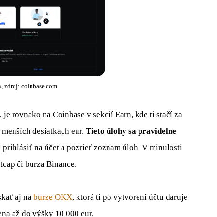
, zdroj: coinbase.com
e rovnako na Coinbase v sekcií Earn, kde ti stačí za
 menších desiatkach eur.
Tieto úlohy sa pravidelne
 prihlásiť na účet a pozrieť zoznam úloh. V minulosti
cap či burza Binance.
skať aj na
burze OKX
, ktorá ti po vytvorení účtu daruje
ena až do výšky 10 000 eur.