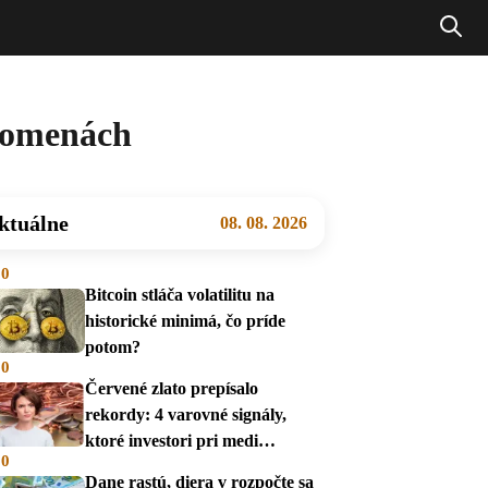
ptomenách
ktuálne
08. 08. 2026
00
Bitcoin stláča volatilitu na
historické minimá, čo príde
potom?
00
Červené zlato prepísalo
rekordy: 4 varovné signály,
ktoré investori pri medi
00
prehliadajú
Dane rastú, diera v rozpočte sa