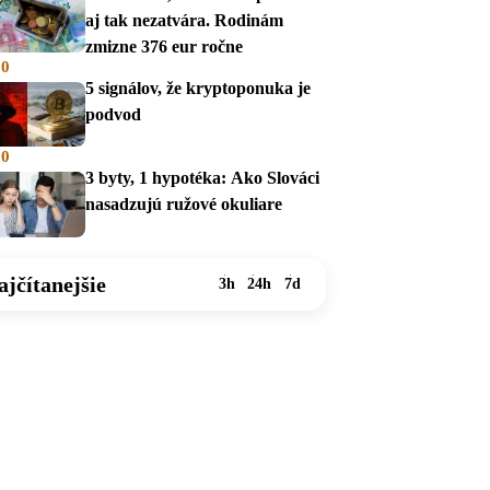
aj tak nezatvára. Rodinám
zmizne 376 eur ročne
00
5 signálov, že kryptoponuka je
podvod
00
3 byty, 1 hypotéka: Ako Slováci
nasadzujú ružové okuliare
ajčítanejšie
3h
24h
7d