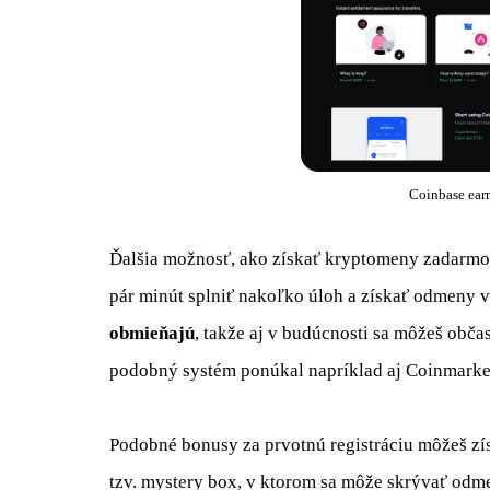
Coinbase earn
Ďalšia možnosť, ako získať kryptomeny zadarmo, j
pár minút splniť nakoľko úloh a získať odmeny v
obmieňajú
, takže aj v budúcnosti sa môžeš občas
podobný systém ponúkal napríklad aj Coinmarket
Podobné bonusy za prvotnú registráciu môžeš zí
tzv. mystery box, v ktorom sa môže skrývať odm