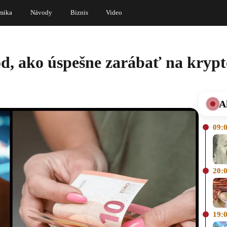
mika
Návody
Biznis
Video
vod, ako úspešne zarábať na kry
A
09:
20:
19: