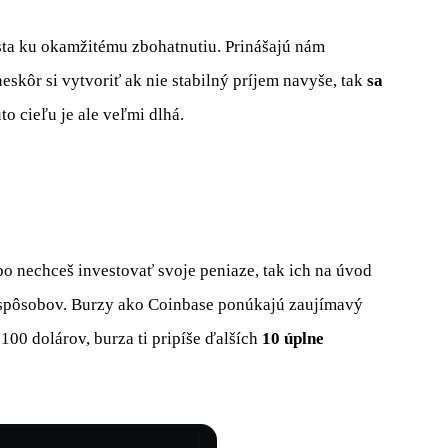
sta ku okamžitému zbohatnutiu. Prinášajú nám
skôr si vytvoriť ak nie stabilný príjem navyše, tak
sa
to cieľu je ale veľmi dlhá.
o nechceš investovať svoje peniaze, tak ich na úvod
o spôsobov. Burzy ako Coinbase ponúkajú zaujímavý
100 dolárov, burza ti pripíše ďalších
10 úplne