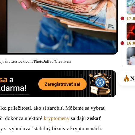
17:
16:
j: shutterstock.com/PhotoJuli86/Creativan
N
o príležitostí, ako si zarobiť. Môžeme sa vybrať
či dokonca niektoré
kryptomeny
sa dajú
získať
ly si vybudovať stabilný biznis v kryptomenách.