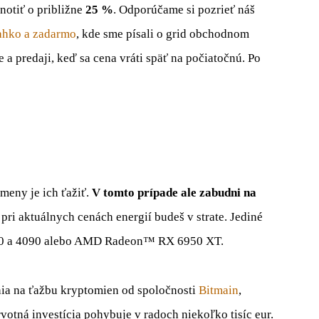
notiť o približne
25 %
. Odporúčame si pozrieť náš
ľahko a zadarmo
, kde sme písali o grid obchodnom
a predaji, keď sa cena vráti späť na počiatočnú. Po
meny je ich ťažiť.
V tomto prípade ale zabudni na
 pri aktuálnych cenách energií budeš v strate. Jediné
090 a 4090 alebo AMD Radeon™ RX 6950 XT.
nia na ťažbu kryptomien od spoločnosti
Bitmain
,
prvotná investícia pohybuje v radoch niekoľko tisíc eur.