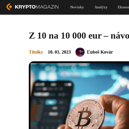
Novinky
Analýzy
Ekono
Z 10 na 10 000 eur – ná
Titulky
10. 01. 2023
Ľuboš Kovár