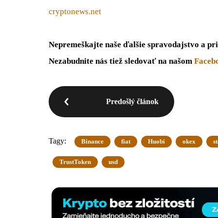
cryptonews.net
Nepremeškajte naše ďalšie spravodajstvo a pri
Nezabudnite nás tiež sledovať na našom
Faceb
Predošlý článok
Tagy:
Binance
fiat
Huobi
okex
s
TrustToken
usd