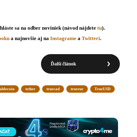
hláste sa na odber noviniek (návod nájdete
tu
).
ooku
a najnovšie aj na
Instagrame
a
Twitteri
.
Ďalší článok
tablecoin
tether
truecad
trueeur
TrueUSD