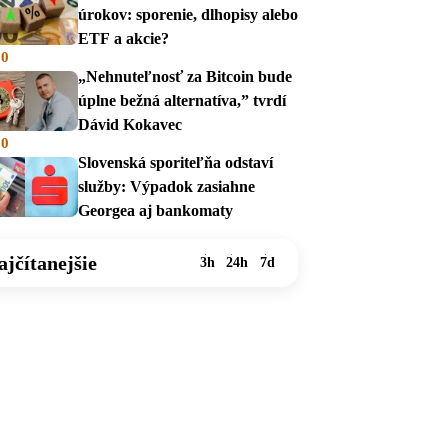
úrokov: sporenie, dlhopisy alebo
ETF a akcie?
00
„Nehnuteľnosť za Bitcoin bude
úplne bežná alternatíva,” tvrdí
Dávid Kokavec
00
Slovenská sporiteľňa odstaví
služby: Výpadok zasiahne
Georgea aj bankomaty
ajčítanejšie
3h
24h
7d