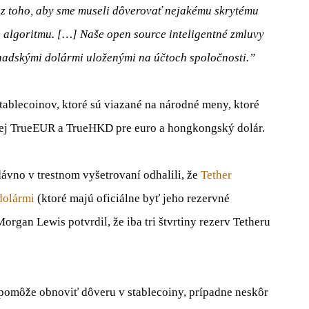
ez toho, aby sme museli dôverovať nejakému skrytému
algoritmu. […] Naše open source inteligentné zmluvy
nadskými dolármi uloženými na účtoch spoločnosti.”
blecoinov, ktoré sú viazané na národné meny, ktoré
lej TrueEUR a TrueHKD pre euro a hongkongský dolár.
dávno v trestnom vyšetrovaní odhalili, že
Tether
dolármi
(ktoré majú oficiálne byť jeho rezervné
organ Lewis potvrdil, že iba tri štvrtiny rezerv Tetheru
 pomôže obnoviť dôveru v stablecoiny, prípadne neskôr