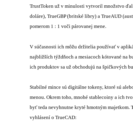
TrustToken už v minulosti vytvoril množstvo ďal
doláre), TrueGBP (britské libry) a TrueAUD (aus
pomerom 1 : 1 voči párovanej mene.
V súčasnosti ich môžu držitelia používať v aplik
najbližších týždňoch a mesiacoch kótované na b
ich produktov sa už obchodujú na špičkových bu
Stabilné mince sú digitálne tokeny, ktoré sú ale
menou. Okrem toho, mnohé stablecoiny a ich tvo
byť teda nevyhnutne kryté hmotným majetkom. T
vyhlásení o TrueCAD: