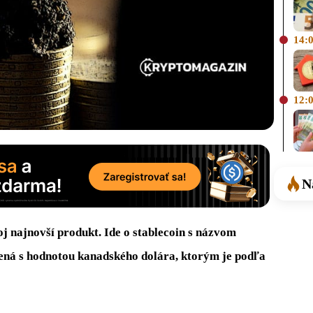
14:
12:
N
j najnovší produkt. Ide o stablecoin s názvom
ená s hodnotou kanadského dolára, ktorým je podľa