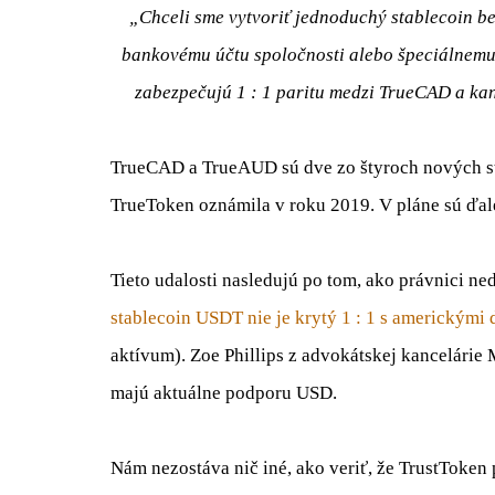
„Chceli sme vytvoriť jednoduchý stablecoin b
bankovému účtu spoločnosti alebo špeciálnemu 
zabezpečujú 1 : 1 paritu medzi TrueCAD a ka
TrueCAD a TrueAUD sú dve zo štyroch nových sta
TrueToken oznámila v roku 2019. V pláne sú ďa
Tieto udalosti nasledujú po tom, ako právnici ne
stablecoin USDT nie je krytý 1 : 1 s americkými 
aktívum). Zoe Phillips z advokátskej kancelárie M
majú aktuálne podporu USD.
Nám nezostáva nič iné, ako veriť, že TrustToken