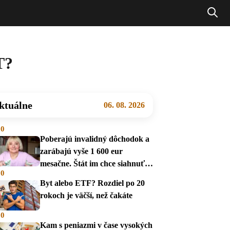
T?
ktuálne
06. 08. 2026
00
Poberajú invalidný dôchodok a
zarábajú vyše 1 600 eur
mesačne. Štát im chce siahnuť
00
na dávky
Byt alebo ETF? Rozdiel po 20
rokoch je väčší, než čakáte
00
Kam s peniazmi v čase vysokých