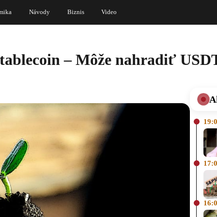
mika
Návody
Biznis
Video
stablecoin – Môže nahradiť USD
A
19:
17:
16: