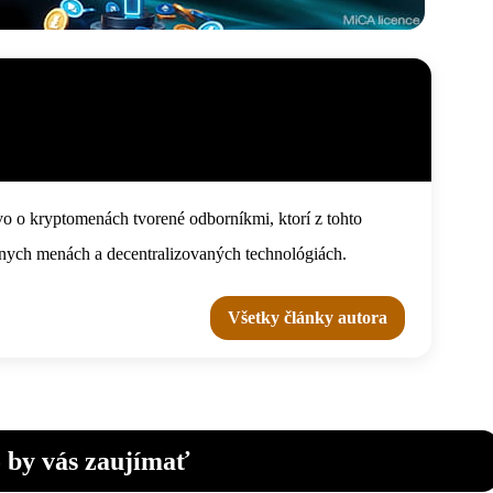
o o kryptomenách tvorené odborníkmi, ktorí z tohto
tálnych menách a decentralizovaných technológiách.
Všetky články autora
 by vás zaujímať