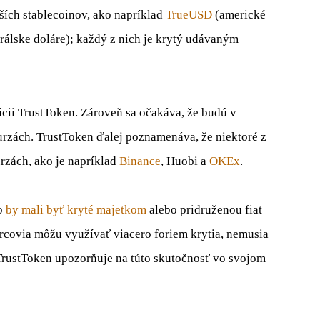
ších stablecoinov, ako napríklad
TrueUSD
(americké
trálske doláre); každý z nich je krytý udávaným
ácii TrustToken. Zároveň sa očakáva, že budú v
urzách. TrustToken ďalej poznamenáva, že niektoré z
rzách, ako je napríklad
Binance
, Huobi a
OKEx
.
bo
by mali byť kryté majetkom
alebo pridruženou fiat
rcovia môžu využívať viacero foriem krytia, nemusia
rustToken upozorňuje na túto skutočnosť vo svojom