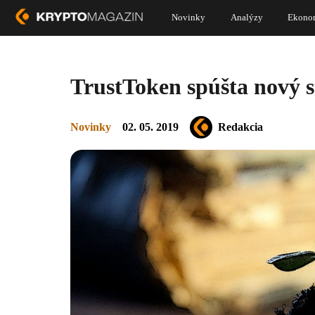
Novinky
Analýzy
Ekono
TrustToken spúšta nový 
Novinky
02. 05. 2019
Redakcia