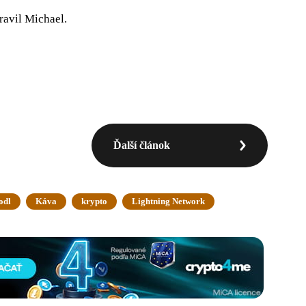
ravil Michael.
Ďalší článok
odl
Káva
krypto
Lightning Network