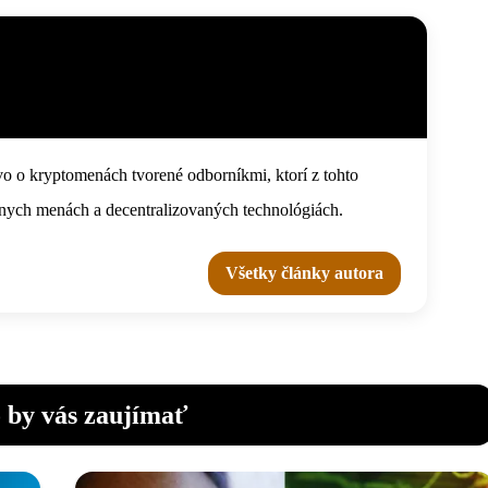
o o kryptomenách tvorené odborníkmi, ktorí z tohto
tálnych menách a decentralizovaných technológiách.
Všetky články autora
 by vás zaujímať