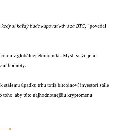
o, kedy si každý bude kupovať kávu za BTC,“
povedal
coinu v globálnej ekonomike. Myslí si, že jeho
daní hodnoty.
 stálemu úpadku trhu totiž bitcoinoví investori stále
o toho, aby túto najhodnotnejšiu kryptomenu