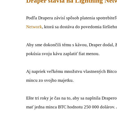
Draper stavia na Lightning Net
Podľa Drapera závisí spôsob platenia spotrebiteľ
Network
, ktorá sa dostáva do povedomia širšieho
Aby sme dokončili tému s kávou, Draper dodal, že
pokúsia svoju kávu zaplatiť fiat menou.
Aj napriek veľkému množstvu vlastnených Bitcoi
mincu zo svojho majetku.
Ešte tri roky je čas na to, aby sa naplnila Drape
mať jedna minca BTC hodnotu 250 000 dolárov. Á