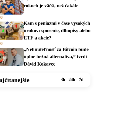
rokoch je väčší, než čakáte
00
Kam s peniazmi v čase vysokých
úrokov: sporenie, dlhopisy alebo
ETF a akcie?
00
„Nehnuteľnosť za Bitcoin bude
úplne bežná alternatíva,” tvrdí
Dávid Kokavec
ajčítanejšie
3h
24h
7d