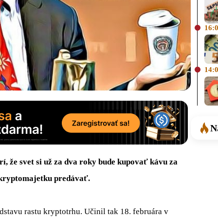
16:
14:
N
í, že svet si už za dva roky bude kupovať kávu za
 kryptomajetku predávať.
edstavu rastu kryptotrhu. Učinil tak 18. februára v