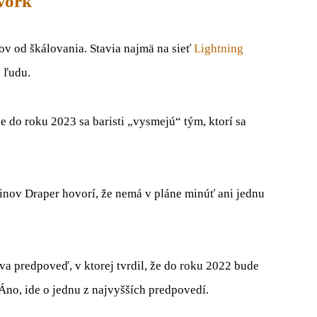
work
ov od škálovania. Stavia najmä na sieť
Lightning
 ľudu.
 do roku 2023 sa baristi „vysmejú“ tým, ktorí sa
nov Draper hovorí, že nemá v pláne minúť ani jednu
rova predpoveď, v ktorej tvrdil, že do roku 2022 bude
no, ide o jednu z najvyšších predpovedí.