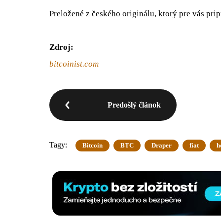
Preložené z českého originálu, ktorý pre vás prip
Zdroj:
bitcoinist.com
Predošlý článok
Tagy:
Bitcoin
BTC
Draper
fiat
h