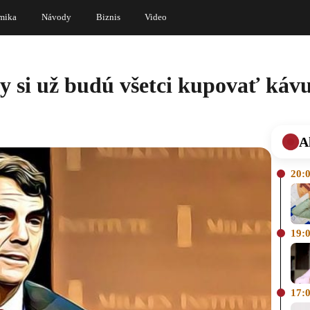
mika
Návody
Biznis
Video
 si už budú všetci kupovať kávu
A
20:
19:
17: