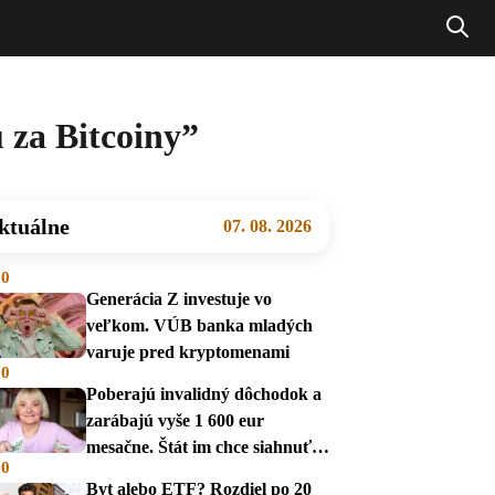
 za Bitcoiny”
ktuálne
07. 08. 2026
00
Generácia Z investuje vo
veľkom. VÚB banka mladých
varuje pred kryptomenami
00
Poberajú invalidný dôchodok a
zarábajú vyše 1 600 eur
mesačne. Štát im chce siahnuť
00
na dávky
Byt alebo ETF? Rozdiel po 20