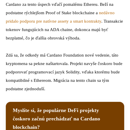
Cardano za tento úspech vďačí pomalému Ethereu. Beží na
podstatne rýchlejšom Proof of Stake blockchaine a
nedávno
pridalo podporu pre natívne assety a smart kontrakty
. Transakcie
tokenov fungujúcich na ADA chaine, dokonca majú byť
bezplatné, čo je ďalšia obrovská výhoda.
Zdá sa, že odkedy má Cardano Foundation nové vedenie, táto
kryptomena sa pekne naštartovala. Projekt navyše čoskoro bude
podporovať programovací jazyk Solidity, vďaka ktorému bude
kompatibilné s Ethereom. Migrácia na tento chain sa tým
podstatne zjednoduší.
Myslíte si, že populárne DeFi projekty
čoskoro začnú prechádzať na Cardano
blockchain?