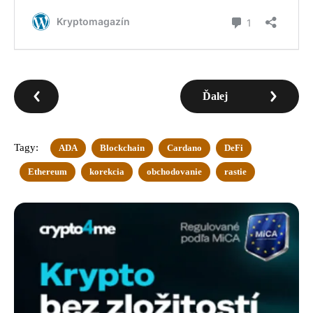
Ďalej
Tagy:
ADA
Blockchain
Cardano
DeFi
Ethereum
korekcia
obchodovanie
rastie