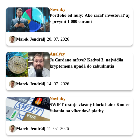
Novinky
Portfólio od nuly: Ako začať investovať aj
s prvými 1 000 eurami
Marek Jendrál
20. 07. 2026
Analýzy
Je Cardano mŕtve? Kedysi 3. najväčšia
kryptomena upadá do zabudnutia
Marek Jendrál
14. 07. 2026
Novinky
SWIFT testuje vlastný blockchain: Koniec
čakania na víkendové platby
Marek Jendrál
11. 07. 2026