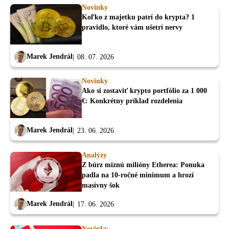
Novinky
Koľko z majetku patrí do krypta? 1
pravidlo, ktoré vám ušetrí nervy
Marek Jendrál
08. 07. 2026
Novinky
Ako si zostaviť krypto portfólio za 1 000
€: Konkrétny príklad rozdelenia
Marek Jendrál
23. 06. 2026
Analýzy
Z búrz miznú milióny Etherea: Ponuka
padla na 10-ročné minimum a hrozí
masívny šok
Marek Jendrál
17. 06. 2026
Novinky