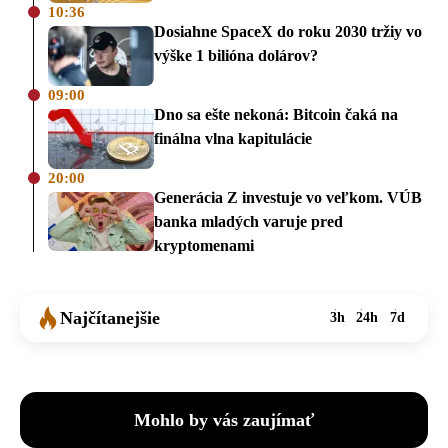
10:36
Dosiahne SpaceX do roku 2030 tržiy vo
výške 1 bilióna dolárov?
09:00
Dno sa ešte nekoná: Bitcoin čaká na
finálna vlna kapitulácie
20:00
Generácia Z investuje vo veľkom. VÚB
banka mladých varuje pred
kryptomenami
Najčítanejšie
3h
24h
7d
Mohlo by vás zaujímať