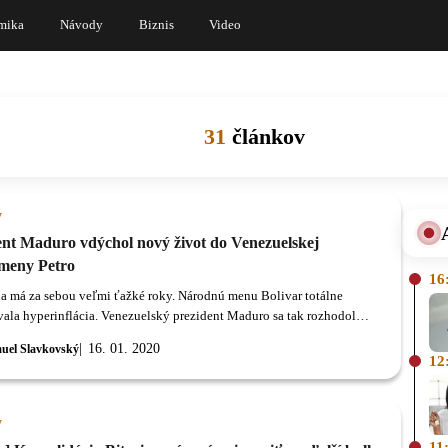
mika
Návody
Biznis
Video
31
článkov
y
ent Maduro vdýchol nový život do Venezuelskej
meny Petro
16
a má za sebou veľmi ťažké roky. Národnú menu Bolivar totálne
ala hyperinflácia. Venezuelský prezident Maduro sa tak rozhodol
v tej dobe) nový populárny trend a vytvoril prvú národnú kryptomenu -
16. 01. 2020
uel Slavkovský
12
y
11