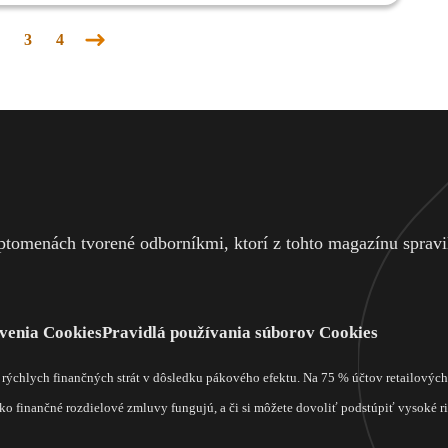
á na báze dApp už vyplatila viac ako 200 miliónov TRX TronDice,
prvých decentralizovaných aplikácií v sieti TRON, ktorá je vo svojej
3
4
 typom hazardnej hry, už vyplatila výhercom vyše 200 miliónov TRX.
Nasledujúca
stránka
tomenách tvorené odborníkmi, ktorí z tohto magazínu spravili
venia Cookies
Pravidlá používania súborov Cookies
m rýchlych finančných strát v dôsledku pákového efektu. Na 75 % účtov retailový
o finančné rozdielové zmluvy fungujú, a či si môžete dovoliť podstúpiť vysoké rizi