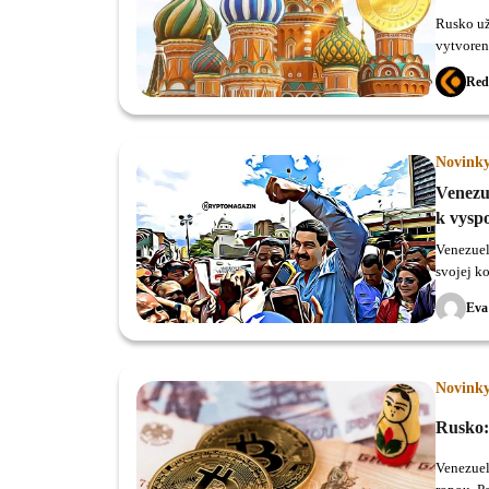
Rusko už
vytvoren
Red
Novink
Venezu
k vysp
Venezuel
svojej k
vzájomn
Eva
rubľa.
Novink
Rusko:
Venezuel