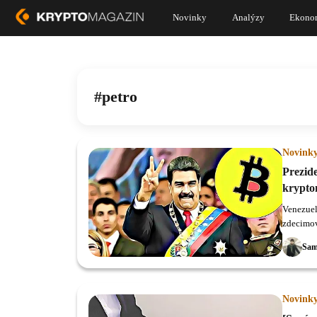
Novinky
Analýzy
Ekono
petro
Novink
Prezid
krypto
Venezuel
zdecimov
využiť (
Sam
Petro.
Novink