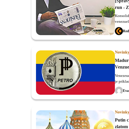
[Správy
run - 
Konsolidá
venezuel
opäť ďal
Red
s krypto
banky na
Konsolidá
Bitcoin 
Novink
Maduro
Venzue
Venezeue
je príkl
Eva
Novink
Putin 
zlatom