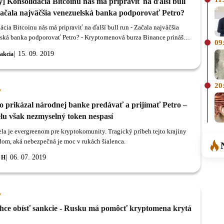
] Konsolidácia Bitcoinu nás má pripraviť na ďalší bull
Začala najväčšia venezuelská banka podporovať Petro?
cia Bitcoinu nás má pripraviť na ďalší bull run - Začala najväčšia
ská banka podporovať Petro? - Kryptomenová burza Binance prináša
09
šie novinky - Britský umelec spojil svoju novú výstavu
15. 09. 2019
akcia
menami - Kraken vysvetlil svoj piatkový prešľap - Majú centrálne
 čele s Federal Reserve našliapnuté na obrovský problém?
cia Bitcoinu nás má pripraviť na ďalší bull run Tento rok spravil
20
už viac ako 300 %.
y
 prikázal národnej banke predávať a prijímať Petro –
lu však nezmyselný token nespasí
la je evergreenom pre kryptokomunity. Tragický príbeh tejto krajiny
adom, aká nebezpečná je moc v rukách šialenca.
06. 07. 2019
 H
y
chce obísť sankcie - Rusku má pomôcť kryptomena krytá