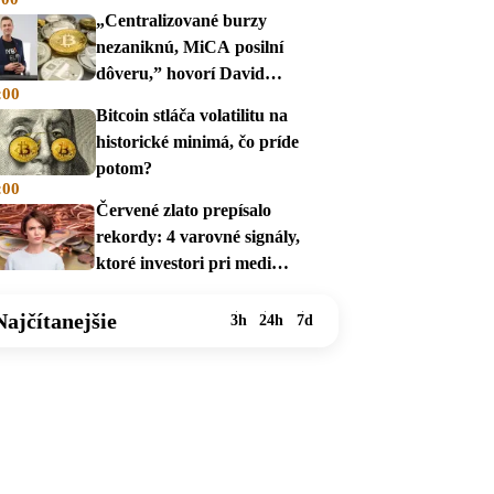
„Centralizované burzy
nezaniknú, MiCA posilní
dôveru,” hovorí David
:00
Zábranský
Bitcoin stláča volatilitu na
historické minimá, čo príde
potom?
:00
Červené zlato prepísalo
rekordy: 4 varovné signály,
ktoré investori pri medi
prehliadajú
Najčítanejšie
3h
24h
7d