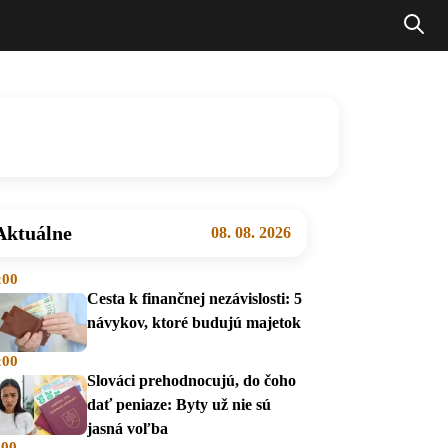
Aktuálne
08. 08. 2026
:00
Cesta k finančnej nezávislosti: 5
návykov, ktoré budujú majetok
:00
Slováci prehodnocujú, do čoho
dať peniaze: Byty už nie sú
jasná voľba
:00