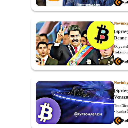
Red
Novink
[Správ
Denne 
Obyvatel
Tokenom 
maloobch
Red
kryptoba
Venezuel
preziden
and Relat
Novink
kryptome
[Správ
Venezue
TronDice
• Ruská 
zariaden
Red
scam • V