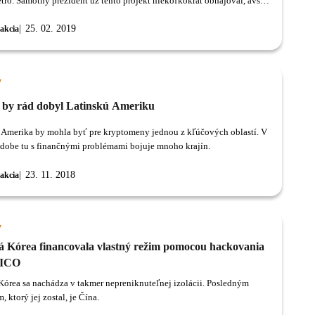
etro. Samotný prezident už tento projekt niekoľkokrát obhajoval, avšak
zdá, že Petro nemá veľa šancí uspieť.
25. 02. 2019
akcia
y
n by rád dobyl Latinskú Ameriku
 Amerika by mohla byť pre kryptomeny jednou z kľúčových oblastí. V
 dobe tu s finančnými problémami bojuje mnoho krajín.
23. 11. 2018
akcia
y
á Kórea financovala vlastný režim pomocou hackovania
 ICO
Kórea sa nachádza v takmer nepreniknuteľnej izolácii. Posledným
, ktorý jej zostal, je Čína.