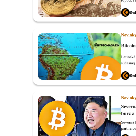
ropou, P
stále sa 
Red
Novink
Bitcoi
Latinská
súčasnej
Red
Novink
Severn
búrz a
Severná 
partnerom