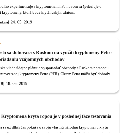
 dlho experimentuje s kryptomenami. Po novom sa špekuluje o
í kryptomeny, ktorá bude krytá ruským zlatom.
24. 05. 2019
akcia
y
ela sa dohovára s Ruskom na využití kryptomeny Petro
oriadaniu vzájomných obchodov
ská vláda údajne plánuje vysporiadať obchody s Ruskom pomocou
ontroverznej kryptomeny Petro (PTR). Okrem Petra môžu byť dohody o
om obchode medzi Venezuelou a Ruskom uskutočňované aj použitím
18. 05. 2019
 H
y
 Kryptomena krytá ropou je v poslednej fáze testovania
a sa už dlhší čas pokúša o svoju vlastnú národnú kryptomenu krytú