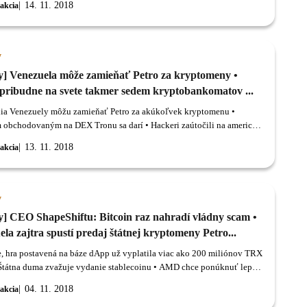
14. 11. 2018
akcia
y
y] Venezuela môže zamieňať Petro za kryptomeny •
pribudne na svete takmer sedem kryptobankomatov ...
ia Venezuely môžu zamieňať Petro za akúkoľvek kryptomenu •
obchodovaným na DEX Tronu sa darí • Hackeri zaútočili na americký
odný reťazec Target • Denne pribudne na svete takmer sedem
13. 11. 2018
akcia
nkomatov • SEC žaluje kryptoburzu EtherDelta • Obyvatelia
y môžu zamieňať Petro za akúkoľvek kryptomenu Venezuelský
t Nicolas Maduro navštívil centrálu Superintendency of Cryptoassets
ed Activities (Sunacrip), aby podpísal plán týkajúci sa národnej
y
ny Petro.
y] CEO ShapeShiftu: Bitcoin raz nahradí vládny scam •
la zajtra spustí predaj štátnej kryptomeny Petro...
, hra postavená na báze dApp už vyplatila viac ako 200 miliónov TRX
Štátna duma zvažuje vydanie stablecoinu • AMD chce ponúknuť lepšie
ia na ťažbu kryptomien • CEO ShapeShiftu: Bitcoin raz nahradí vládny
04. 11. 2018
akcia
enezuela zajtra spustí predaj štátnej kryptomeny Petro TronDice, hra