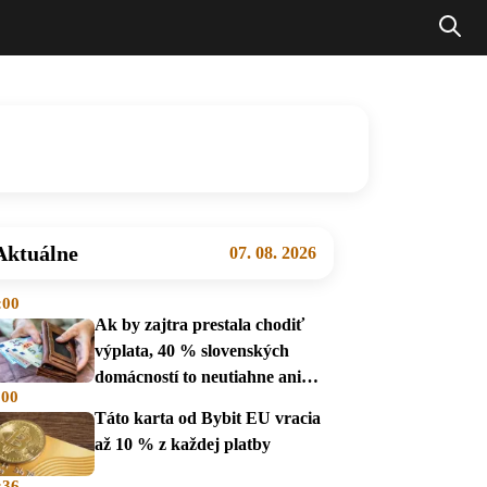
Aktuálne
07. 08. 2026
:00
Ak by zajtra prestala chodiť
výplata, 40 % slovenských
domácností to neutiahne ani
:00
mesiac
Táto karta od Bybit EU vracia
až 10 % z každej platby
:36