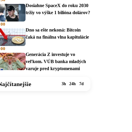
Dosiahne SpaceX do roku 2030
tržiy vo výške 1 bilióna dolárov?
:00
Dno sa ešte nekoná: Bitcoin
čaká na finálna vlna kapitulácie
:00
Generácia Z investuje vo
veľkom. VÚB banka mladých
varuje pred kryptomenami
Najčítanejšie
3h
24h
7d