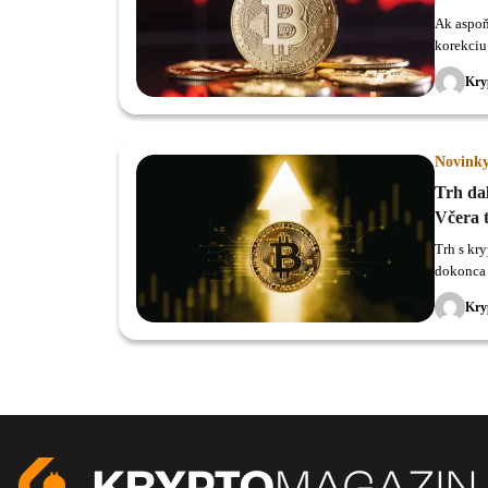
Ak aspoň 
korekciu
z histor
Kry
Novink
Trh da
Včera t
Trh s kr
dokonca 
Kry