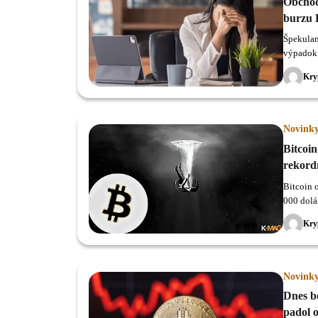
Obchodo
burzu 
Špekulan
výpadok 
padla o 
Kry
Novink
Bitcoin
rekord
Bitcoin 
000 dolá
behom pi
Kry
Novink
Dnes bo
padol o