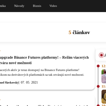
mika
Návody
Biznis
Video
5
článkov
y
upgrade Binance Futures platformy! – Režim viacerých
tvára nové možnosti
12
acerých aktív je teraz dostupný na Binance Futures platforme!
kom na derivátových platformách sa tak otvárajú nové možnosti.
07. 05. 2021
uel Slavkovský
11
y
10