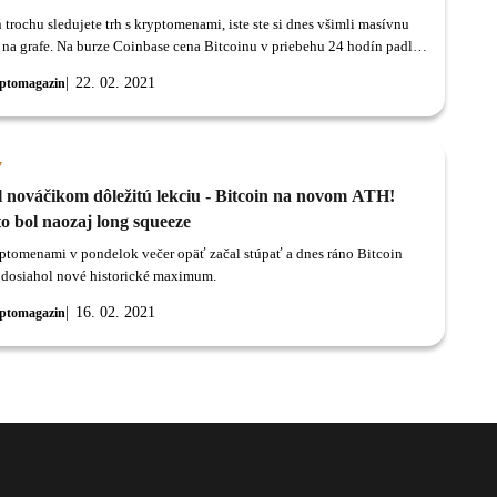
trochu sledujete trh s kryptomenami, iste ste si dnes všimli masívnu
 na grafe. Na burze Coinbase cena Bitcoinu v priebehu 24 hodín padla
ického maxima 58 331 dolárov na lokálne minimum 46 700 dolárov.
22. 02. 2021
ptomagazin
y
l nováčikom dôležitú lekciu - Bitcoin na novom ATH!
o bol naozaj long squeeze
yptomenami v pondelok večer opäť začal stúpať a dnes ráno Bitcoin
dosiahol nové historické maximum.
16. 02. 2021
ptomagazin