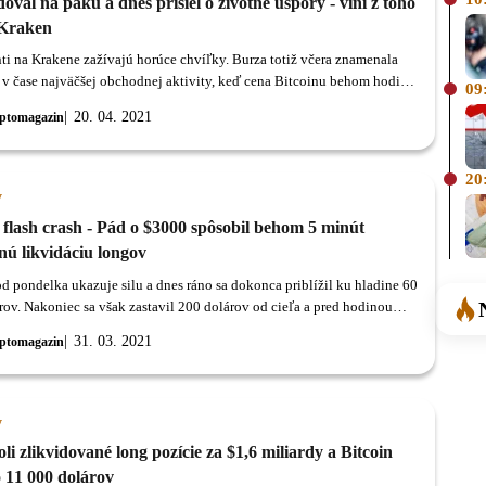
val na páku a dnes prišiel o životné úspory - viní z toho
Kraken
ti na Krakene zažívajú horúce chvíľky. Burza totiž včera znamenala
v čase najväčšej obchodnej aktivity, keď cena Bitcoinu behom hodiny
09
7500 dolárov.
20. 04. 2021
ptomagazin
20
y
 flash crash - Pád o $3000 spôsobil behom 5 minút
nú likvidáciu longov
od pondelka ukazuje silu a dnes ráno sa dokonca priblížil ku hladine 60
rov. Nakoniec sa však zastavil 200 dolárov od cieľa a pred hodinou
atich minút padol o 3000 USD.
31. 03. 2021
ptomagazin
y
li zlikvidované long pozície za $1,6 miliardy a Bitcoin
 11 000 dolárov