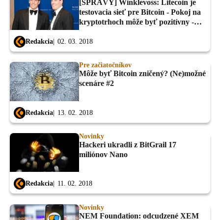
[SPRÁVY] Winklevoss: Litecoin je
testovacia sieť pre Bitcoin - Pokoj na
kryptotrhoch môže byť pozitívny -
Bitfinex...
Redakcia
02. 03. 2018
Pre začiatočníkov
Môže byť Bitcoin zničený? (Ne)možné
scenáre #2
Redakcia
13. 02. 2018
Novinky
Hackeri ukradli z BitGrail 17
miliónov Nano
Redakcia
11. 02. 2018
Novinky
NEM Foundation: odcudzené XEM