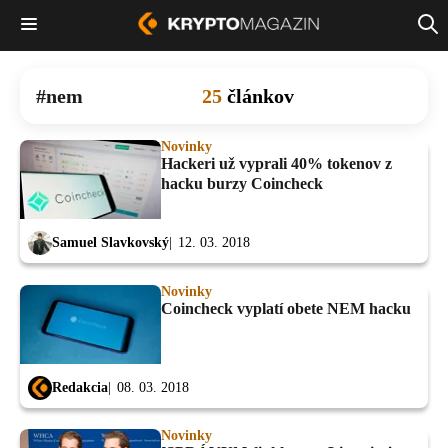
nem
25
článkov
Novinky
Hackeri už vyprali 40% tokenov z
hacku burzy Coincheck
Samuel Slavkovský
12. 03. 2018
Novinky
Coincheck vyplatí obete NEM hacku
Redakcia
08. 03. 2018
Novinky