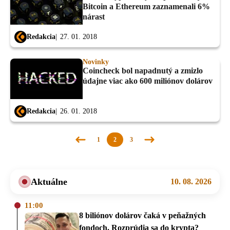
Bitcoin a Ethereum zaznamenali 6%
nárast
Redakcia
27. 01. 2018
Novinky
Coincheck bol napadnutý a zmizlo
údajne viac ako 600 miliónov dolárov
Redakcia
26. 01. 2018
1
2
3
Predchádzajúca
Nasledujúca
stránka
stránka
Aktuálne
10. 08. 2026
11:00
8 biliónov dolárov čaká v peňažných
fondoch. Rozprúdia sa do krypta?