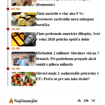
(Komentár)
09:00
Zlato narástlo o viac ako 9 %:
Investorov zachvátila nová nákupná
horúčka
20:00
Zlato prekonalo americké dlhopisy. Svet
v roku 2026 potichu opúšťa dolár
19:00
Dôchodok 2 miliónov Slovákov visí na 7
firmách. Pri poslednom prepade akcií
zmizli z piliera miliardy
16:00
Slováci majú 2. najlacnejšie potraviny v
EÚ: Prečo sú pre nás také drahé?
Najčítanejšie
3h
24h
7d