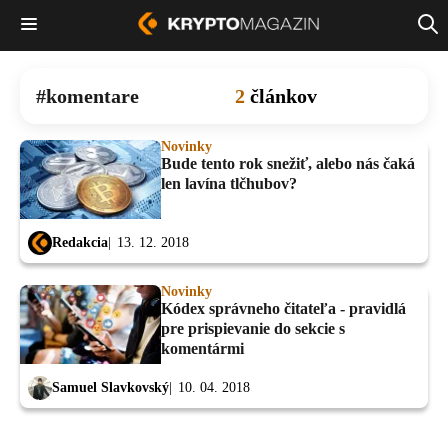
komentare
2
článkov
Novinky
Bude tento rok snežiť, alebo nás čaká
len lavína tlčhubov?
Redakcia
13. 12. 2018
Novinky
Kódex správneho čitateľa - pravidlá
pre prispievanie do sekcie s
komentármi
Samuel Slavkovský
10. 04. 2018