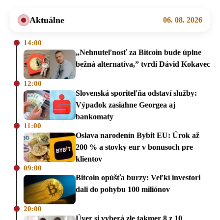
Aktuálne
06. 08. 2026
14:00
„Nehnuteľnosť za Bitcoin bude úplne
bežná alternatíva,” tvrdí Dávid Kokavec
12:00
Slovenská sporiteľňa odstaví služby:
Výpadok zasiahne Georgea aj
bankomaty
11:00
Oslava narodenín Bybit EU: Úrok až
200 % a stovky eur v bonusoch pre
klientov
09:00
Bitcoin opúšťa burzy: Veľkí investori
dali do pohybu 100 miliónov
20:00
Úver si vyberá zle takmer 8 z 10