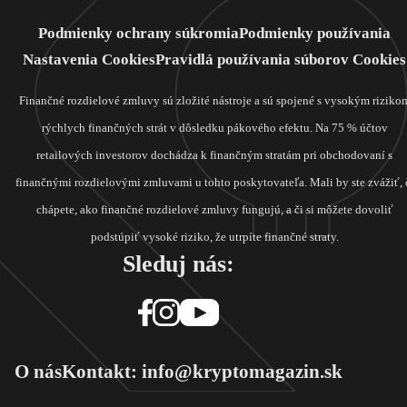
Podmienky ochrany súkromia
Podmienky používania
Nastavenia Cookies
Pravidlá používania súborov Cookies
Finančné rozdielové zmluvy sú zložité nástroje a sú spojené s vysokým riziko
rýchlych finančných strát v dôsledku pákového efektu. Na 75 % účtov
retailových investorov dochádza k finančným stratám pri obchodovaní s
finančnými rozdielovými zmluvami u tohto poskytovateľa. Mali by ste zvážiť, 
chápete, ako finančné rozdielové zmluvy fungujú, a či si môžete dovoliť
podstúpiť vysoké riziko, že utrpíte finančné straty.
Sleduj nás:
O nás
Kontakt: info@kryptomagazin.sk