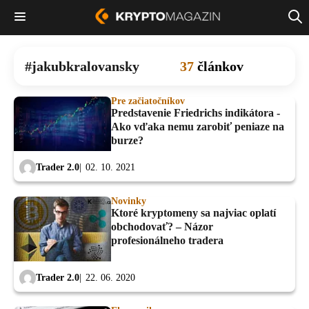
jakubkralovansky
37
článkov
Pre začiatočníkov
Predstavenie Friedrichs indikátora -
Ako vďaka nemu zarobiť peniaze na
burze?
Trader 2.0
02. 10. 2021
Novinky
Ktoré kryptomeny sa najviac oplatí
obchodovať? – Názor
profesionálneho tradera
Trader 2.0
22. 06. 2020