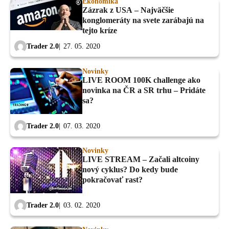
Ekonomika
Zázrak z USA – Najväčšie
konglomeráty na svete zarábajú na
tejto kríze
Trader 2.0
27. 05. 2020
Novinky
LIVE ROOM 100K challenge ako
novinka na ČR a SR trhu – Pridáte
sa?
Trader 2.0
07. 03. 2020
Novinky
LIVE STREAM – Začali altcoiny
nový cyklus? Do kedy bude
pokračovať rast?
Trader 2.0
03. 02. 2020