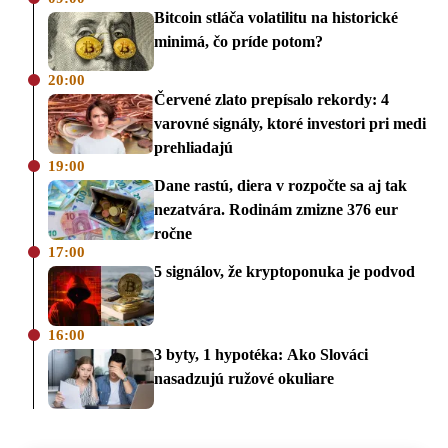
Bitcoin stláča volatilitu na historické
minimá, čo príde potom?
20:00
Červené zlato prepísalo rekordy: 4
varovné signály, ktoré investori pri medi
prehliadajú
19:00
Dane rastú, diera v rozpočte sa aj tak
nezatvára. Rodinám zmizne 376 eur
ročne
17:00
5 signálov, že kryptoponuka je podvod
16:00
3 byty, 1 hypotéka: Ako Slováci
nasadzujú ružové okuliare