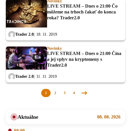
Novinky
LIVE STREAM – Dnes o 21:00 Čo
môžeme na trhoch čakať do konca
roka? Trader2.0
Trader 2.0
18. 11. 2019
Novinky
LIVE STREAM – Dnes o 21:00 Čína
a jej vplyv na kryptomeny s
Trader2.0
Trader 2.0
11. 11. 2019
1
2
3
4
Nasledujúca
stránka
Aktuálne
08. 08. 2026
09:00