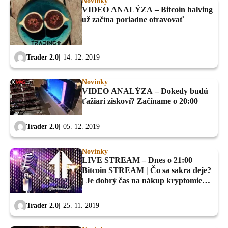
Novinky
VIDEO ANALÝZA – Bitcoin halving
už začína poriadne otravovať
Trader 2.0
14. 12. 2019
Novinky
VIDEO ANALÝZA – Dokedy budú
ťažiari ziskoví? Začíname o 20:00
Trader 2.0
05. 12. 2019
Novinky
LIVE STREAM – Dnes o 21:00
Bitcoin STREAM | Čo sa sakra deje?
| Je dobrý čas na nákup kryptomien?
Trader2.0
Trader 2.0
25. 11. 2019