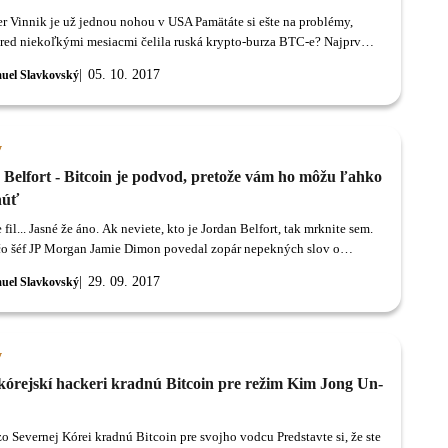
r Vinnik je už jednou nohou v USA Pamätáte si ešte na problémy,
red niekoľkými mesiacmi čelila ruská krypto-burza BTC-e? Najprv
namenaná problémy so servermi a potom v Grécku nasledovalo
05. 10. 2017
uel Slavkovský
e operátora burzy - Alexandra Vinnika.
y
 Belfort - Bitcoin je podvod, pretože vám ho môžu ľahko
núť
e fil... Jasné že áno. Ak neviete, kto je Jordan Belfort, tak mrknite sem.
čo šéf JP Morgan Jamie Dimon povedal zopár nepekných slov o
sa pridáva aj Jordan Belfort.
29. 09. 2017
uel Slavkovský
y
kórejskí hackeri kradnú Bitcoin pre režim Kim Jong Un-
o Severnej Kórei kradnú Bitcoin pre svojho vodcu Predstavte si, že ste