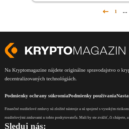
1
…
Predchádza
stránka
Na Kryptomagazine nájdete originálne spravodajstvo o kryp
decentralizovaných technológiách.
Podmienky ochrany súkromia
Podmienky používania
Nasta
Finančné rozdielové zmluvy sú zložité nástroje a sú spojené s vysokým riziko
rozdielovými zmluvami u tohto poskytovateľa. Mali by ste zvážiť, či chápete, ak
Sleduj nás: