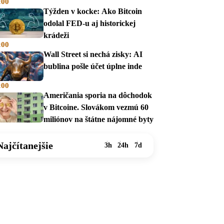
:00
Týžden v kocke: Ako Bitcoin
odolal FED-u aj historickej
krádeži
:00
Wall Street si nechá zisky: AI
bublina pošle účet úplne inde
:00
Američania sporia na dôchodok
v Bitcoine. Slovákom vezmú 60
miliónov na štátne nájomné byty
Najčítanejšie
3h
24h
7d