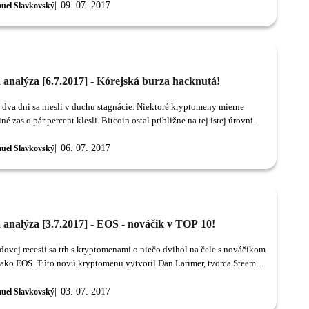
09. 07. 2017
uel Slavkovský
 analýza [6.7.2017] - Kórejská burza hacknutá!
 dva dni sa niesli v duchu stagnácie. Niektoré kryptomeny mierne
 iné zas o pár percent klesli. Bitcoin ostal približne na tej istej úrovni.
06. 07. 2017
uel Slavkovský
 analýza [3.7.2017] - EOS - nováčik v TOP 10!
dovej recesii sa trh s kryptomenami o niečo dvihol na čele s nováčikom
ko EOS. Túto novú kryptomenu vytvoril Dan Larimer, tvorca Steem a
s (obe kryptomeny sú momentálne v TOP 20).
03. 07. 2017
uel Slavkovský