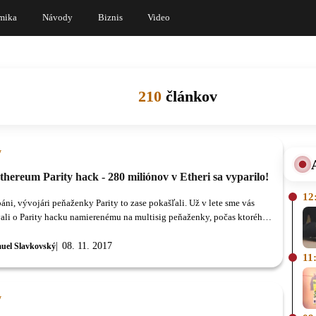
mika
Návody
Biznis
Video
210
článkov
y
thereum Parity hack - 280 miliónov v Etheri sa vyparilo!
12
áni, vývojári peňaženky Parity to zase pokašľali. Už v lete sme vás
ali o Parity hacku namierenému na multisig peňaženky, počas ktorého
adnutých 30 miliónov dolárov.
08. 11. 2017
uel Slavkovský
11
y