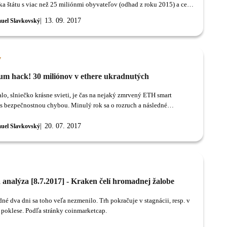
/ka štátu s viac než 25 miliónmi obyvateľov (odhad z roku 2015) a celý
ozpočet ste minuli na bronzové sochy, armádu, vývoj atómovej bomby a
13. 09. 2017
uel Slavkovský
y
um hack! 30 miliónov v ethere ukradnutých
alo, slniečko krásne svieti, je čas na nejaký zmrvený ETH smart
 s bezpečnostnou chybou. Minulý rok sa o rozruch a následné
e siete postaral DAO project.
20. 07. 2017
uel Slavkovský
 analýza [8.7.2017] - Kraken čelí hromadnej žalobe
né dva dni sa toho veľa nezmenilo. Trh pokračuje v stagnácii, resp. v
poklese. Podľa stránky coinmarketcap.