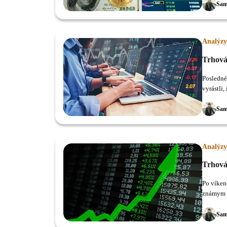
Sam
Analýzy
Trhová
Posledné
vyrástli,
Sam
Analýzy
Trhová
Po víken
známym a
Bitshare
Sam