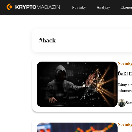
Novinky
Analýzy
Ekono
hack
Novink
Ďalší E
Dámy a p
informov
bolo ukr
Sam
Novink