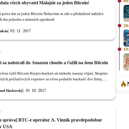
09
 data všech obyvatel Malajsie za jeden Bitcoin!
 porce dat za jeden Bitcoin Nebavíme se zde o předražené nabídce
h dat jednoho z místních operátorů.
20
03. 11. 2017
akcia
19
y
i sa nabúrali do Amazon cloudu a ťažili na ňom Bitcoin
čera ťažil Bitcoin Krypto-hackeri sú niekedy naozaj vtipní. Skupine
ných počítačových expertov sa včera podarilo hacknúť dve firmy,
orým dostali prístup k serverom Amazonu.
10. 10. 2017
uel Slavkovský
y
a správa] BTC-e operátor A. Vinnik pravdepodobne
 v USA