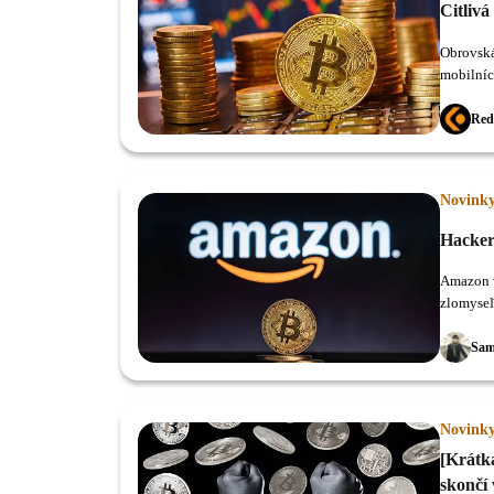
Citlivá
Obrovská
mobilníc
Red
Novink
Hacker
Amazon v
zlomyseľ
vďaka kt
Sam
Novink
[Krátk
skončí