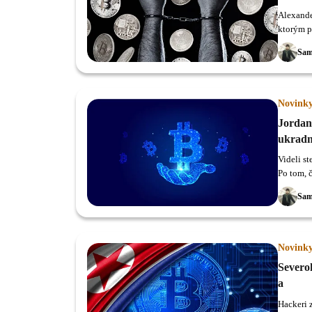
Alexande
ktorým p
boli zaz
Sam
zatknuti
Novink
Jordan
ukrad
Videli st
Po tom, 
Bitcoine 
Sam
Novink
Severo
a
Hackeri z