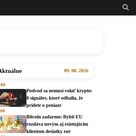
Aktuálne
09. 08. 2026
:00
Podvod sa nemusí volať krypto:
8 signálov, ktoré odhalia, že
prídete o peniaze
:00
Bitcoin zadarmo: Bybit EU
rozdáva novým aj existujúcim
klientom desiatky eur