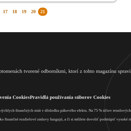
17
18
19
20
21
júca
tomenách tvorené odborníkmi, ktorí z tohto magazínu spravili
venia Cookies
Pravidlá používania súborov Cookies
m rýchlych finančných strát v dôsledku pákového efektu. Na 75 % účtov retailový
o finančné rozdielové zmluvy fungujú, a či si môžete dovoliť podstúpiť vysoké rizi