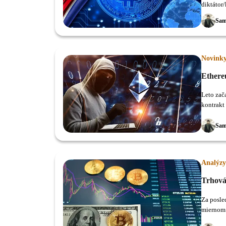
diktátor
štátny r
Sam
rakety.
Novink
Ethere
Leto zač
kontrakt
rozdeleni
Sam
Analýzy
Trhová
Za posled
miernom 