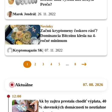
Prečo?
Marek Jendrál
26. 11. 2022
Novinky
Začnú kryptomeny čoskoro rásť?
Dominancia Bitcoinu klesla na 4-
ročné minimum
Kryptomagazin SK
07. 11. 2022
1
2
3
4
5
…
8
Nasledujúca
stránka
Aktuálne
07. 08. 2026
12:00
Ak by zajtra prestala chodiť výplata, 40
% slovenských domácností to neutiahne