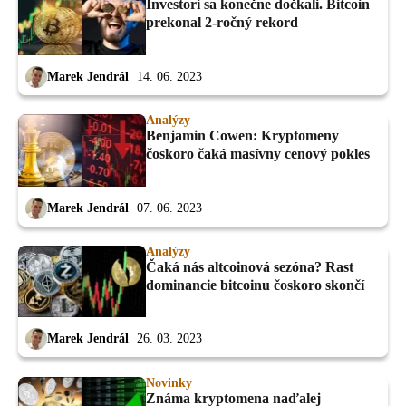
Investori sa konečne dočkali. Bitcoin
prekonal 2-ročný rekord
Marek Jendrál
14. 06. 2023
Analýzy
Benjamin Cowen: Kryptomeny
čoskoro čaká masívny cenový pokles
Marek Jendrál
07. 06. 2023
Analýzy
Čaká nás altcoinová sezóna? Rast
dominancie bitcoinu čoskoro skončí
Marek Jendrál
26. 03. 2023
Novinky
Známa kryptomena naďalej