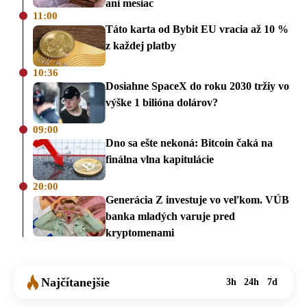
ani mesiac
11:00
Táto karta od Bybit EU vracia až 10 %
z každej platby
10:36
Dosiahne SpaceX do roku 2030 tržiy vo
výške 1 bilióna dolárov?
09:00
Dno sa ešte nekoná: Bitcoin čaká na
finálna vlna kapitulácie
20:00
Generácia Z investuje vo veľkom. VÚB
banka mladých varuje pred
kryptomenami
Najčítanejšie
3h
24h
7d