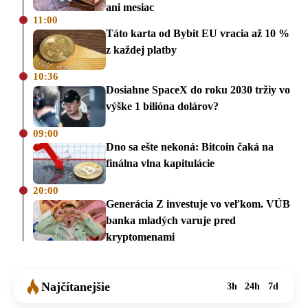
ani mesiac
11:00
Táto karta od Bybit EU vracia až 10 %
z každej platby
10:36
Dosiahne SpaceX do roku 2030 tržiy vo
výške 1 bilióna dolárov?
09:00
Dno sa ešte nekoná: Bitcoin čaká na
finálna vlna kapitulácie
20:00
Generácia Z investuje vo veľkom. VÚB
banka mladých varuje pred
kryptomenami
Najčítanejšie
3h
24h
7d