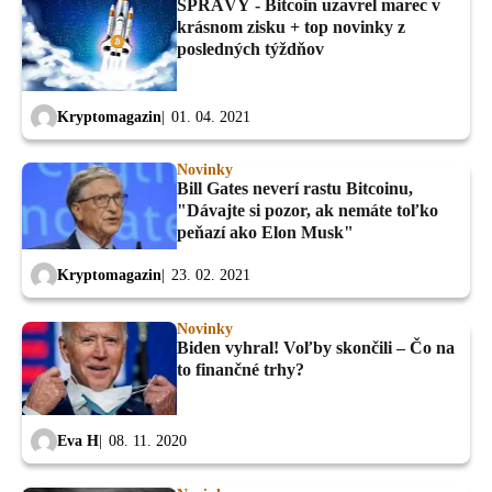
SPRÁVY - Bitcoin uzavrel marec v
krásnom zisku + top novinky z
posledných týždňov
Kryptomagazin
01. 04. 2021
Novinky
Bill Gates neverí rastu Bitcoinu,
"Dávajte si pozor, ak nemáte toľko
peňazí ako Elon Musk"
Kryptomagazin
23. 02. 2021
Novinky
Biden vyhral! Voľby skončili – Čo na
to finančné trhy?
Eva H
08. 11. 2020