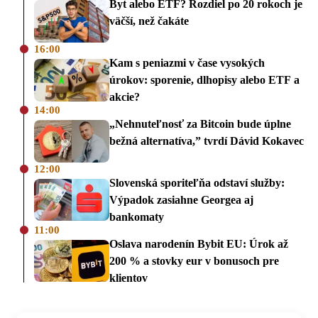
Byt alebo ETF? Rozdiel po 20 rokoch je
väčší, než čakáte
16:00
Kam s peniazmi v čase vysokých
úrokov: sporenie, dlhopisy alebo ETF a
akcie?
14:00
„Nehnuteľnosť za Bitcoin bude úplne
bežná alternatíva,” tvrdí Dávid Kokavec
12:00
Slovenská sporiteľňa odstaví služby:
Výpadok zasiahne Georgea aj
bankomaty
11:00
Oslava narodenín Bybit EU: Úrok až
200 % a stovky eur v bonusoch pre
klientov