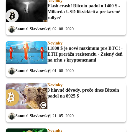
Novinky
Flash crash! Bitcoin padol o 1400 $ -
Miliarda USD likvidácií a prekazené
rallye?
Samuel Slavkovský
02. 08. 2020
Novinky
11800 $ je nové maximum pre BTC! -
ETH preráža rezistenciu - Zelený deň
na trhu s kryptomenami
Samuel Slavkovský
01. 08. 2020
Novinky
3 hlavné dôvody, prečo dnes Bitcoin
padol na 8925 $
Samuel Slavkovský
21. 05. 2020
Novinky