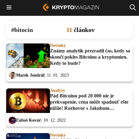
bitocin
11
článkov
Novinky
Známy analytik prezradil čas, kedy sa
skončí pokles Bitcoinu a kryptomien.
Kedy to bude?
Marek Jendrál
11. 01. 2023
Analýzy
Pád Bitcoinu pod 20 000 nie je
prekvapenie, cena môže spadnúť ešte
nižšie! Rozhovor s Jakubom
Kraľovanským
Ľuboš Kovár
10. 12. 2022
Novinky