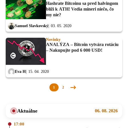
Hashrate Bitcoinu sa pred halvingom
blíži k ATH! Vedia mineri niečo, čo
my nie?
Samuel Slavkovský
03. 05. 2020
Novinky
ANALÝZA – Bitcoin vytvára rotáciu
– Nakupujte pod 6 000 USD!
Eva H
15. 04. 2020
1
2
Nasledujúca
stránka
Aktuálne
06. 08. 2026
17:00