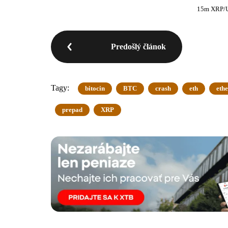
15m XRP/U
Predošlý článok
Tagy:
bitocin
BTC
crash
eth
eth
prepad
XRP