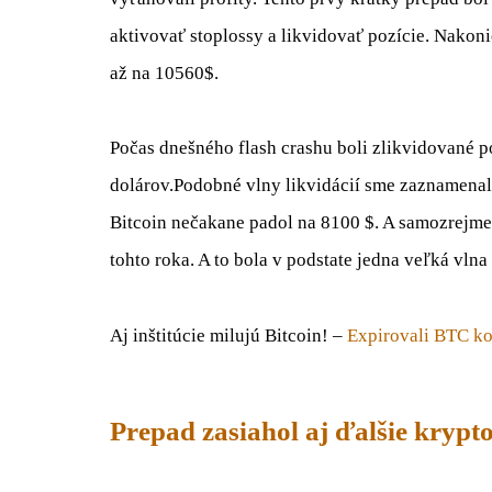
aktivovať stoplossy a likvidovať pozície. Nakon
až na 10560$.
Počas dnešného flash crashu boli zlikvidované p
dolárov.Podobné vlny likvidácií sme zaznamenali
Bitcoin nečakane padol na 8100 $. A samozrejm
tohto roka. A to bola v podstate jedna veľká vlna 
Aj inštitúcie milujú Bitcoin! –
Expirovali BTC ko
Prepad zasiahol aj ďalšie kryp