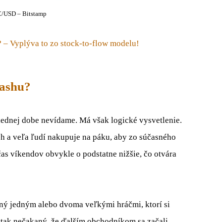
/USD – Bitstamp
? – Vyplýva to zo stock-to-flow modelu!
rashu?
lednej dobe nevídame. Má však logické vysvetlenie.
h a veľa ľudí nakupuje na páku, aby zo súčasného
čas víkendov obvykle o podstatne nižšie, čo otvára
ný jedným alebo dvoma veľkými hráčmi, ktorí si
l tak nečakaný, že ďalším obchodníkom sa začali