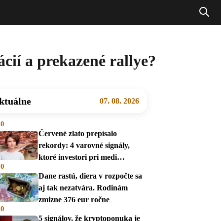
ácií a prekazené rallye?
ktuálne
07. 08. 2026
00
Červené zlato prepísalo
rekordy: 4 varovné signály,
ktoré investori pri medi
00
prehliadajú
Dane rastú, diera v rozpočte sa
aj tak nezatvára. Rodinám
zmizne 376 eur ročne
00
5 signálov, že kryptoponuka je