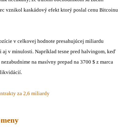
iec vznikol kaskádový efekt ktorý poslal cenu Bitcoinu
ozície v celkovej hodnote presahujúcej miliardu
 aj v minulosti. Napríklad tesne pred halvingom, keď
e nezabudnime na masívny prepad na 3700 $ z marca
likvidácií.
ntrakty za 2,6 miliardy
tomeny