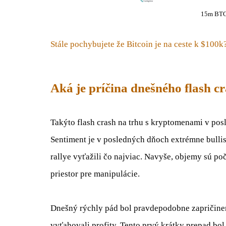
15m BTC
Stále pochybujete že Bitcoin je na ceste k $100k
Aká je príčina dnešného flash c
Takýto flash crash na trhu s kryptomenami v pos
Sentiment je v posledných dňoch extrémne bullis
rallye vyťažili čo najviac. Navyše, objemy sú po
priestor pre manipulácie.
Dnešný rýchly pád bol pravdepodobne zapričine
vyťahovali profity. Tento prvý krátky prepad bo