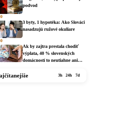
podvod
00
3 byty, 1 hypotéka: Ako Slováci
nasadzujú ružové okuliare
00
Ak by zajtra prestala chodiť
výplata, 40 % slovenských
domácností to neutiahne ani
mesiac
ajčítanejšie
3h
24h
7d