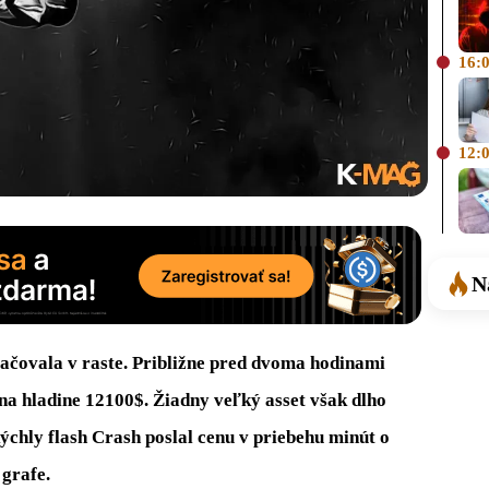
16:
12:
N
ačovala v raste. Približne pred dvoma hodinami
 hladine 12100$. Žiadny veľký asset však dlho
Rýchly flash Crash poslal cenu v priebehu minút o
 grafe.