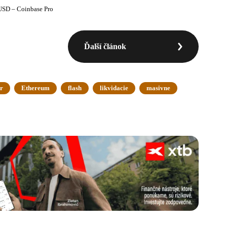
SD – Coinbase Pro
Ďalší článok
er
Ethereum
flash
likvidacie
masivne