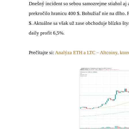
Dnešný incident so sebou samozrejme stiahol aj 
prekročilo hranicu 400 $. Bohužiaľ nie na dlho. 
$. Aktuálne sa však už zase obchoduje blízko štyr
daily profit 6,5%.
Prečítajte si:
Analýza ETH a LTC – Altcoiny, ktoré