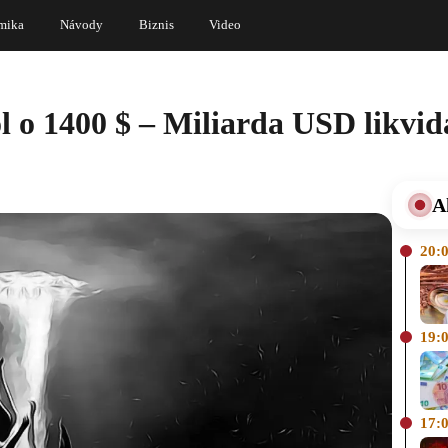
mika
Návody
Biznis
Video
l o 1400 $ – Miliarda USD likvid
A
20:
19:
17: